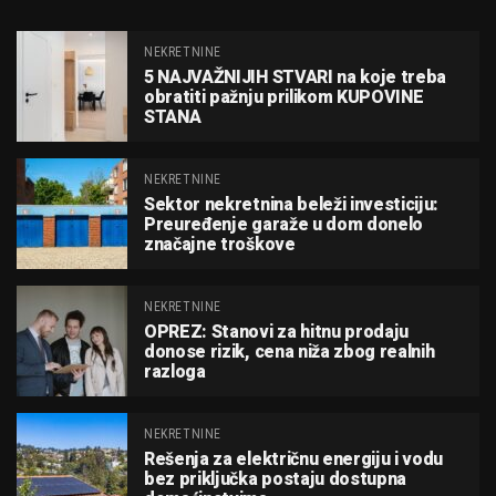
NEKRETNINE
5 NAJVAŽNIJIH STVARI na koje treba
obratiti pažnju prilikom KUPOVINE
STANA
NEKRETNINE
Sektor nekretnina beleži investiciju:
Preuređenje garaže u dom donelo
značajne troškove
NEKRETNINE
OPREZ: Stanovi za hitnu prodaju
donose rizik, cena niža zbog realnih
razloga
NEKRETNINE
Rešenja za električnu energiju i vodu
bez priključka postaju dostupna