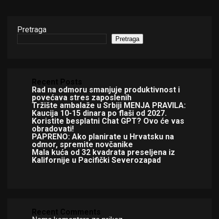
Pretraga
Pretraga
Recent Posts
Rad na odmoru smanjuje produktivnost i
povećava stres zaposlenih
Tržište ambalaže u Srbiji MENJA PRAVILA:
Kaucija 10-15 dinara po flaši od 2027.
Koristite besplatni Chat GPT? Ovo će vas
obradovati!
PAPRENO: Ako planirate u Hrvatsku na
odmor, spremite novčanike
Mala kuća od 32 kvadrata preseljena iz
Kalifornije u Pacifički Severozapad
Recent Comments