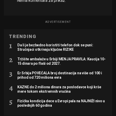
Nema komentara za prikaz.
ADVERTISEMENT
TRENDING
Da li je bezbedno koristiti telefon dok se puni:
Stručnjaci otkrivaju ključne RIZIKE
Tržište ambalaže u Srbiji MENJA PRAVILA: Kaucija 10-
15 dinara po flaši od 2027.
Er Srbija POVEĆALA broj destinacija na više od 100 i
prihod od 720 miliona evra
KAZNE do 2 miliona dinara za poslodavce koji krše
mere tokom ekstremnih vrućina
Fizička kondicija dece u Evropi pala na NAJNIŽI nivo u
poslednjih 60 godina