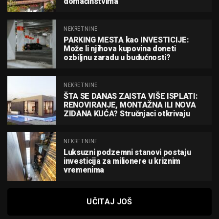
domaćinstvima
NEKRETNINE
PARKING MESTA kao INVESTICIJE:
Može li njihova kupovina doneti
ozbiljnu zaradu u budućnosti?
NEKRETNINE
ŠTA SE DANAS ZAISTA VIŠE ISPLATI:
RENOVIRANJE, MONTAŽNA ILI NOVA
ZIDANA KUĆA? Stručnjaci otkrivaju
NEKRETNINE
Luksuzni podzemni stanovi postaju
investicija za milionere u kriznim
vremenima
UČITAJ JOŠ