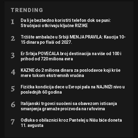
TRENDING
Da li je bezbedno koristiti telefon dok se puni:
Stručnjaci otkrivaju ključne RIZIKE
Tržište ambalaže u Srbiji MENJA PRAVILA: Kaucija 10-
15 dinara po flaši od 2027.
Er Srbija POVEĆALA broj destinacija na više od 100 i
prihod od 720 miliona evra
KAZNE do 2 miliona dinara za poslodavce koji krše
mere tokom ekstremnih vrućina
Fizička kondicija dece u Evropi pala na NAJNIŽI nivo u
poslednjih 60 godina
Italijanski trgovci suočeni sa obavezom isticanja
smanjenja gramaže proizvoda na rafovima
Odluka o obilaznici kroz Pantelej u Nišu biće doneta
11. avgusta