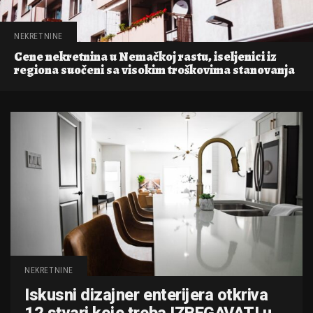
NEKRETNINE
Cene nekretnina u Nemačkoj rastu, iseljenici iz
regiona suočeni sa visokim troškovima stanovanja
NEKRETNINE
Iskusni dizajner enterijera otkriva