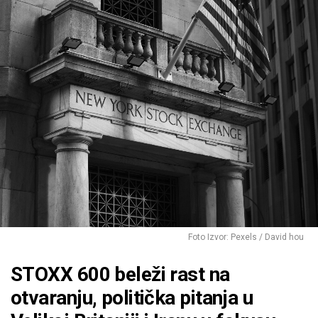
Foto Izvor: Pexels / David hou
STOXX 600 beleži rast na
otvaranju, politička pitanja u