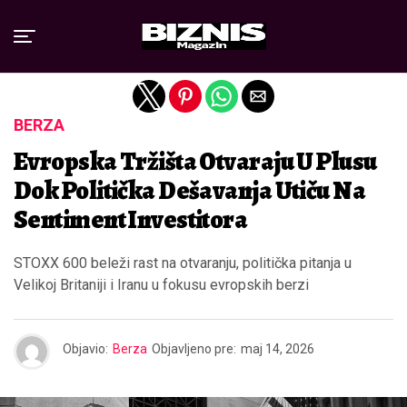
Exit mobile version
BERZA
Evropska Tržišta Otvaraju U Plusu
Dok Politička Dešavanja Utiču Na
Sentiment Investitora
STOXX 600 beleži rast na otvaranju, politička pitanja u
Velikoj Britaniji i Iranu u fokusu evropskih berzi
Objavio:
Berza
Objavljeno pre:
maj 14, 2026