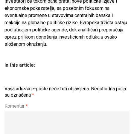
Investitori će tokom dana pratiti nove političke izjave i
ekonomske pokazatelje, sa posebnim fokusom na
eventualne promene u stavovima centralnih banaka i
reakcije na globalne političke rizike. Evropska tržišta ostaju
pod uticajem političke agende, dok analitičari preporučuju
oprez prilikom donošenja investicionih odluka u ovako
složenom okruženju.
In this article:
Vaša adresa e-pošte neće biti objavljena.
Neophodna polja
su označena
*
Komentar
*