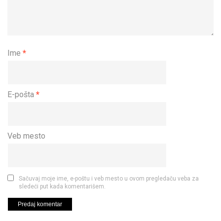
Ime
*
E-pošta
*
Veb mesto
Sačuvaj moje ime, e-poštu i veb mesto u ovom pregledaču veba za
sledeći put kada komentarišem.