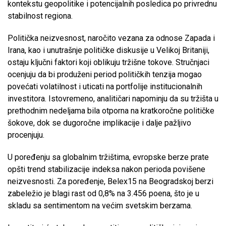
kontekstu geopolitike i potencijalnih posledica po privrednu
stabilnost regiona.
Politička neizvesnost, naročito vezana za odnose Zapada i
Irana, kao i unutrašnje političke diskusije u Velikoj Britaniji,
ostaju ključni faktori koji oblikuju tržišne tokove. Stručnjaci
ocenjuju da bi produženi period političkih tenzija mogao
povećati volatilnost i uticati na portfolije institucionalnih
investitora. Istovremeno, analitičari napominju da su tržišta u
prethodnim nedeljama bila otporna na kratkoročne političke
šokove, dok se dugoročne implikacije i dalje pažljivo
procenjuju.
U poređenju sa globalnim tržištima, evropske berze prate
opšti trend stabilizacije indeksa nakon perioda povišene
neizvesnosti. Za poređenje, Belex15 na Beogradskoj berzi
zabeležio je blagi rast od 0,8% na 3.456 poena, što je u
skladu sa sentimentom na većim svetskim berzama.