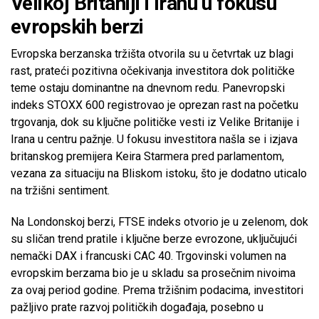
Velikoj Britaniji i Iranu u fokusu
evropskih berzi
Evropska berzanska tržišta otvorila su u četvrtak uz blagi
rast, prateći pozitivna očekivanja investitora dok političke
teme ostaju dominantne na dnevnom redu. Panevropski
indeks STOXX 600 registrovao je oprezan rast na početku
trgovanja, dok su ključne političke vesti iz Velike Britanije i
Irana u centru pažnje. U fokusu investitora našla se i izjava
britanskog premijera Keira Starmera pred parlamentom,
vezana za situaciju na Bliskom istoku, što je dodatno uticalo
na tržišni sentiment.
Na Londonskoj berzi, FTSE indeks otvorio je u zelenom, dok
su sličan trend pratile i ključne berze evrozone, uključujući
nemački DAX i francuski CAC 40. Trgovinski volumen na
evropskim berzama bio je u skladu sa prosečnim nivoima
za ovaj period godine. Prema tržišnim podacima, investitori
pažljivo prate razvoj političkih događaja, posebno u