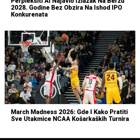
Perpleksiti AI Najavio Izlazak Na Berzu
2028. Godine Bez Obzira Na Ishod IPO
Konkurenata
March Madness 2026: Gde I Kako Pratiti
Sve Utakmice NCAA Košarkaških Turnira