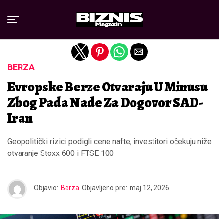
Exit mobile version
BERZA
Evropske Berze Otvaraju U Minusu
Zbog Pada Nade Za Dogovor SAD-
Iran
Geopolitički rizici podigli cene nafte, investitori očekuju niže
otvaranje Stoxx 600 i FTSE 100
Objavio:
Berza
Objavljeno pre:
maj 12, 2026