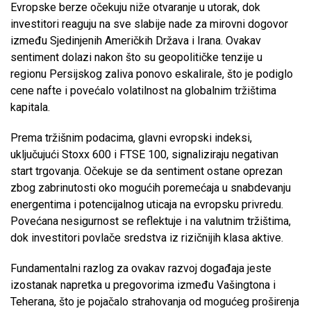
Evropske berze očekuju niže otvaranje u utorak, dok
investitori reaguju na sve slabije nade za mirovni dogovor
između Sjedinjenih Američkih Država i Irana. Ovakav
sentiment dolazi nakon što su geopolitičke tenzije u
regionu Persijskog zaliva ponovo eskalirale, što je podiglo
cene nafte i povećalo volatilnost na globalnim tržištima
kapitala.
Prema tržišnim podacima, glavni evropski indeksi,
uključujući Stoxx 600 i FTSE 100, signaliziraju negativan
start trgovanja. Očekuje se da sentiment ostane oprezan
zbog zabrinutosti oko mogućih poremećaja u snabdevanju
energentima i potencijalnog uticaja na evropsku privredu.
Povećana nesigurnost se reflektuje i na valutnim tržištima,
dok investitori povlače sredstva iz rizičnijih klasa aktive.
Fundamentalni razlog za ovakav razvoj događaja jeste
izostanak napretka u pregovorima između Vašingtona i
Teherana, što je pojačalo strahovanja od mogućeg proširenja