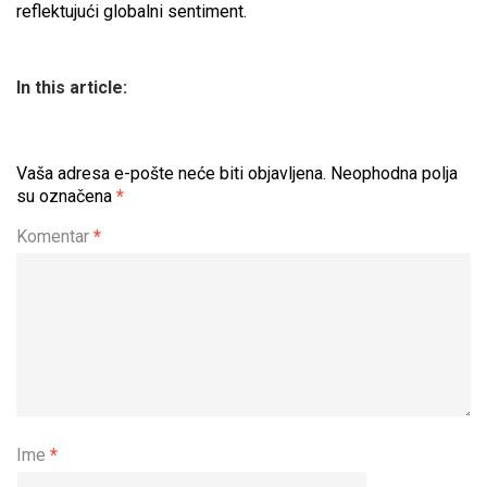
reflektujući globalni sentiment.
In this article:
Vaša adresa e-pošte neće biti objavljena.
Neophodna polja
su označena
*
Komentar
*
Ime
*