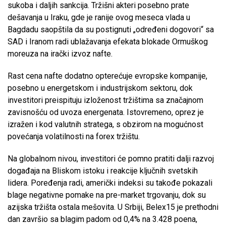
sukoba i daljih sankcija. Tržišni akteri posebno prate
dešavanja u Iraku, gde je ranije ovog meseca vlada u
Bagdadu saopštila da su postignuti „određeni dogovori“ sa
SAD i Iranom radi ublažavanja efekata blokade Ormuškog
moreuza na irački izvoz nafte.
Rast cena nafte dodatno opterećuje evropske kompanije,
posebno u energetskom i industrijskom sektoru, dok
investitori preispituju izloženost tržištima sa značajnom
zavisnošću od uvoza energenata. Istovremeno, oprez je
izražen i kod valutnih stratega, s obzirom na mogućnost
povećanja volatilnosti na forex tržištu.
Na globalnom nivou, investitori će pomno pratiti dalji razvoj
događaja na Bliskom istoku i reakcije ključnih svetskih
lidera. Poređenja radi, američki indeksi su takođe pokazali
blage negativne pomake na pre-market trgovanju, dok su
azijska tržišta ostala mešovita. U Srbiji, Belex15 je prethodni
dan završio sa blagim padom od 0,4% na 3.428 poena,