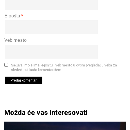
E-pošta
*
Veb mesto
Sačuvaj moje ime, e-poštu i veb mesto u ovom pregledaču veba za
sledeći put kada komentarišem.
Možda će vas interesovati