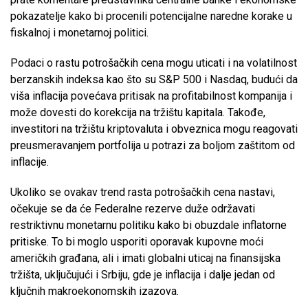
pokazatelje kako bi procenili potencijalne naredne korake u
fiskalnoj i monetarnoj politici.
Podaci o rastu potrošačkih cena mogu uticati i na volatilnost
berzanskih indeksa kao što su S&P 500 i Nasdaq, budući da
viša inflacija povećava pritisak na profitabilnost kompanija i
može dovesti do korekcija na tržištu kapitala. Takođe,
investitori na tržištu kriptovaluta i obveznica mogu reagovati
preusmeravanjem portfolija u potrazi za boljom zaštitom od
inflacije.
Ukoliko se ovakav trend rasta potrošačkih cena nastavi,
očekuje se da će Federalne rezerve duže održavati
restriktivnu monetarnu politiku kako bi obuzdale inflatorne
pritiske. To bi moglo usporiti oporavak kupovne moći
američkih građana, ali i imati globalni uticaj na finansijska
tržišta, uključujući i Srbiju, gde je inflacija i dalje jedan od
ključnih makroekonomskih izazova.