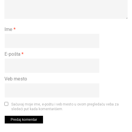
Ime
*
E-pošta
*
Veb mesto
Sačuvaj moje ime, e-poštu i veb mesto u ovom pregledaču veba za
sledeći put kada komentarišem.