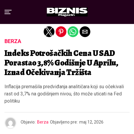
Exit mobile version
BERZA
Indeks Potrošačkih Cena U SAD
Porastao 3,8% Godišnje U Aprilu,
Iznad Očekivanja Tržišta
Inflacija premašila predviđanja analitičara koji su očekivali
rast od 3,7% na godišnjem nivou, što može uticati na Fed
politiku
Objavio:
Berza
Objavljeno pre:
maj 12, 2026