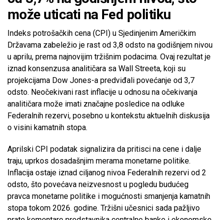
može uticati na Fed politiku
Indeks potrošačkih cena (CPI) u Sjedinjenim Američkim
Državama zabeležio je rast od 3,8 odsto na godišnjem nivou
u aprilu, prema najnovijim tržišnim podacima. Ovaj rezultat je
iznad konsenzusa analitičara sa Wall Streeta, koji su
projekcijama Dow Jones-a predviđali povećanje od 3,7
odsto. Neočekivani rast inflacije u odnosu na očekivanja
analitičara može imati značajne posledice na odluke
Federalnih rezervi, posebno u kontekstu aktuelnih diskusija
o visini kamatnih stopa.
Aprilski CPI podatak signalizira da pritisci na cene i dalje
traju, uprkos dosadašnjim merama monetarne politike.
Inflacija ostaje iznad ciljanog nivoa Federalnih rezervi od 2
odsto, što povećava neizvesnost u pogledu budućeg
pravca monetarne politike i mogućnosti smanjenja kamatnih
stopa tokom 2026. godine. Tržišni učesnici sada pažljivo
prate komentare predstavnika centralne banke i ekonomske