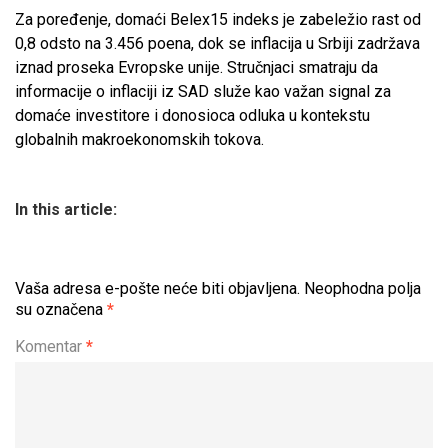
Za poređenje, domaći Belex15 indeks je zabeležio rast od
0,8 odsto na 3.456 poena, dok se inflacija u Srbiji zadržava
iznad proseka Evropske unije. Stručnjaci smatraju da
informacije o inflaciji iz SAD služe kao važan signal za
domaće investitore i donosioca odluka u kontekstu
globalnih makroekonomskih tokova.
In this article:
Vaša adresa e-pošte neće biti objavljena.
Neophodna polja
su označena
*
Komentar
*