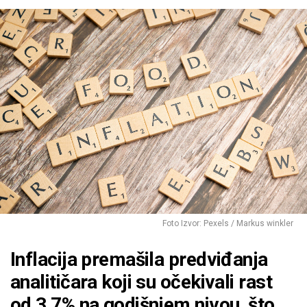
Foto Izvor: Pexels / Markus winkler
Inflacija premašila predviđanja
analitičara koji su očekivali rast
od 3,7% na godišnjem nivou, što