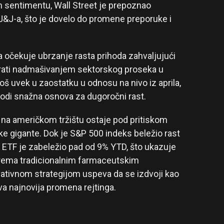
m sentimentu, Wall Street je prepoznao
u J&J-a, što je dovelo do promene preporuke i
a očekuje ubrzanje rasta prihoda zahvaljujući
tirati nadmašivanjem sektorskog proseka u
š uvek u zaostatku u odnosu na nivo iz aprila,
izvodi snažna osnova za dugoročni rast.
 na američkom tržištu ostaje pod pritiskom
ške gigante. Dok je S&P 500 indeks beležio rast
V ETF je zabeležio pad od 9% YTD, što ukazuje
 prema tradicionalnim farmaceutskim
ativnom strategijom uspeva da se izdvoji kao
ova najnovija promena rejtinga.