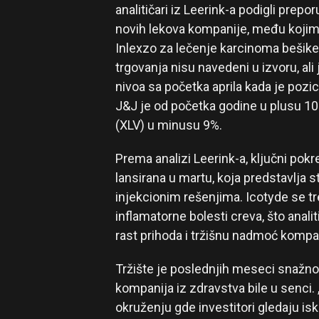
analitičari iz Leerink-a podigli prepo
novih lekova kompanije, među kojima 
Inlexzo za lečenje karcinoma bešike
trgovanja nisu navedeni u izvoru, ali
nivoa sa početka aprila kada je pozic
J&J je od početka godine u plusu 10
(XLV) u minusu 9%.
Prema analizi Leerink-a, ključni pokre
lansirana u martu, koja predstavlja s
injekcionim rešenjima. Icotyde se tre
inflamatorne bolesti creva, što analit
rast prihoda i tržišnu nadmoć komp
Tržište je poslednjih meseci snažno 
kompanija iz zdravstva bile u senci.
okruženju gde investitori gledaju iskl