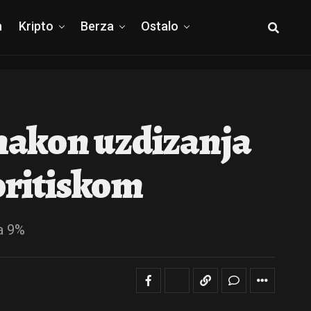
h
Kripto
Berza
Ostalo
 nakon uzdizanja
 pritiskom
a 9%