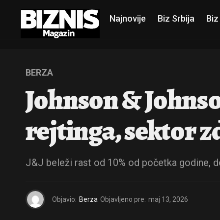
Najnovije
Biz Srbija
Biz
BERZA
Johnson & Johnso
rejtinga, sektor z
J&J beleži rast od 10% od početka godine, 
Objavio:
Berza
Objavljeno pre:
maj 13, 2026