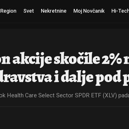
 Region
Svet
Nekretnine
Moj Novčanik
Hi-Tec
n akcije skočile 2%
dravstva i dalje pod
dok Health Care Select Sector SPDR ETF (XLV) pad