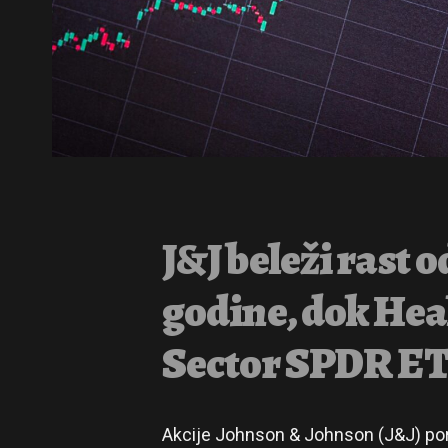
J&J beleži rast 
godine, dok Hea
Sector SPDR ET
Akcije Johnson & Johnson (J&J) por