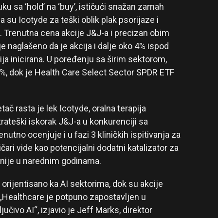
ruku sa ‘hold’ na ‘buy’, ističući snažan zamah
su Icotyde za teški oblik plak psorijaze i
. Trenutna cena akcije J&J-a i precizan obim
 je naglašeno da je akcija i dalje oko 4% ispod
ija inicirana. U poređenju sa širim sektorom,
%, dok je Health Care Select Sector SPDR ETF
tač rasta je lek Icotyde, oralna terapija
trateški iskorak J&J-a u konkurenciji sa
nutno ocenjuje i u fazi 3 kliničkih ispitivanja za
ičari vide kao potencijalni dodatni katalizator za
anije u narednim godinama.
orijentisano ka AI sektorima, dok su akcije
 „Healthcare je potpuno zapostavljen u
jučivo AI“, izjavio je Jeff Marks, direktor