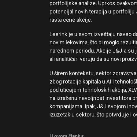
portfolijske analize. Uprkos ovakvo
potencijal novih terapija u portfolij
rasta cene akcije.
Leerink je u svom izveštaju naveo d
novim lekovima, što bi moglo rezul
narednom periodu. Akcije J&J-a su jo
ali analitičari veruju da su novi pro
U širem kontekstu, sektor zdravstva
zbog rotacije kapitala u AI i tehnolo
pod uticajem tehnoloških akcija, XL
na izraženu nevoljnost investitora
kompanijama. Ipak, J&J svojom inov
izuzetak u sektoru, što potvrđuje i 
U ovom članku: