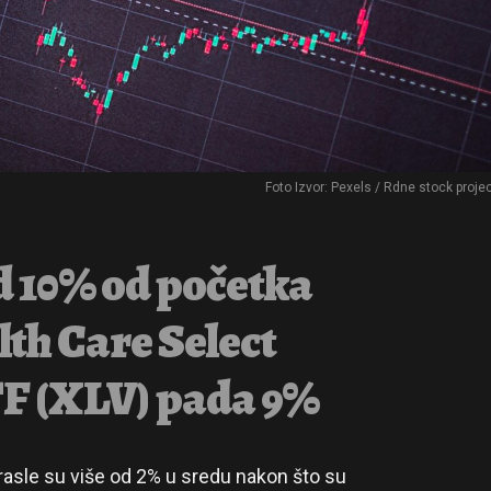
Foto Izvor: Pexels / Rdne stock proje
od 10% od početka
lth Care Select
F (XLV) pada 9%
asle su više od 2% u sredu nakon što su