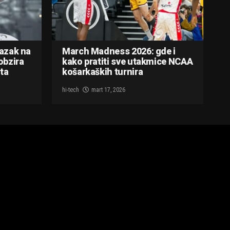
lazak na
March Madness 2026: gde i
obzira
kako pratiti sve utakmice NCAA
ta
košarkaških turnira
hi-tech
mart 17, 2026