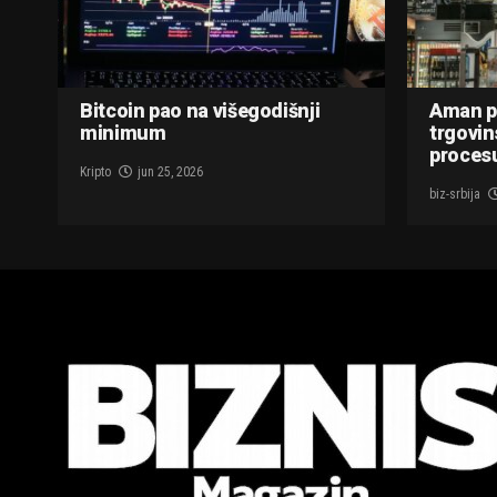
Bitcoin pao na višegodišnji
Aman p
minimum
trgovin
procesu
Kripto
jun 25, 2026
biz-srbija