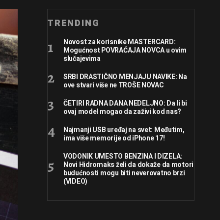
TRENDING
Novost za korisnike MASTERCARD:
Mogućnost POVRAĆAJA NOVCA u ovim
slučajevima
SRBI DRASTIČNO MENJAJU NAVIKE: Na
ove stvari više ne TROŠE NOVAC
ČETIRI RADNA DANA NEDELJNO: Da li bi
ovaj model mogao da zaživi kod nas?
Najmanji USB uređaj na svet: Međutim,
ima više memorije od iPhone 17!
VODONIK UMESTO BENZINA I DIZELA:
Novi Hidromaks želi da dokaže da motori
budućnosti mogu biti neverovatno brzi
(VIDEO)