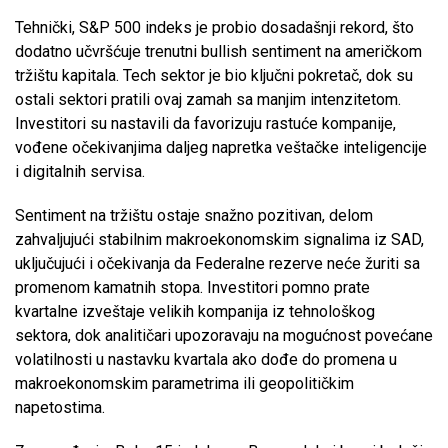
Tehnički, S&P 500 indeks je probio dosadašnji rekord, što
dodatno učvršćuje trenutni bullish sentiment na američkom
tržištu kapitala. Tech sektor je bio ključni pokretač, dok su
ostali sektori pratili ovaj zamah sa manjim intenzitetom.
Investitori su nastavili da favorizuju rastuće kompanije,
vođene očekivanjima daljeg napretka veštačke inteligencije
i digitalnih servisa.
Sentiment na tržištu ostaje snažno pozitivan, delom
zahvaljujući stabilnim makroekonomskim signalima iz SAD,
uključujući i očekivanja da Federalne rezerve neće žuriti sa
promenom kamatnih stopa. Investitori pomno prate
kvartalne izveštaje velikih kompanija iz tehnološkog
sektora, dok analitičari upozoravaju na mogućnost povećane
volatilnosti u nastavku kvartala ako dođe do promena u
makroekonomskim parametrima ili geopolitičkim
napetostima.