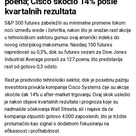
poena; Cisco skočio 14% posle
kvartalnih rezultata
S&P 500 futures zabeležili su minimalne promene tokom
noći između srede i četvrtka, nakon što je snažan rast akcija
u tehnološkom sektoru gurnuo ovaj američki indeks do
novog istorijskog maksimuma. Nasdaq 100 futures
napredovali su 0,3%, dok su futures vezani za Dow Jones
Industrial Average porasli za 127 poena, što predstavlja
rast od gotovo 0,3 odsto.
Rast je predvodio tehnološki sektor, dok je posebnu pažnju
investitora privukla kompanija Cisco Systems čije su akcije
skočile čak 14% u after-market trgovanju. Ovaj skok usledio
je nakon objave kvartalnih rezultata i prognoza koje su
nadmašile očekivanja Wall Streeta, ali i najave da će
kompanija otpustiti gotovo 4.000 zaposlenih, što je tržište
protumačilo kao signal o dodatnom fokusiranju na
efikasnost i profitabilnost.