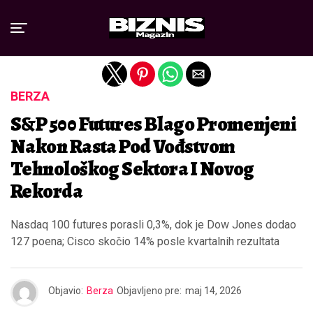
Exit mobile version
BERZA
S&P 500 Futures Blago Promenjeni
Nakon Rasta Pod Vođstvom
Tehnološkog Sektora I Novog
Rekorda
Nasdaq 100 futures porasli 0,3%, dok je Dow Jones dodao
127 poena; Cisco skočio 14% posle kvartalnih rezultata
Objavio:
Berza
Objavljeno pre:
maj 14, 2026