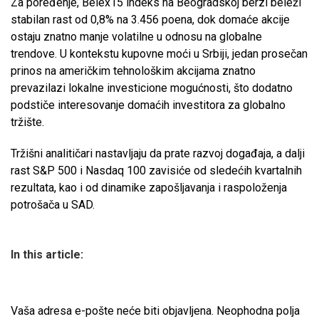
Za poređenje, Belex15 indeks na Beogradskoj berzi beleži
stabilan rast od 0,8% na 3.456 poena, dok domaće akcije
ostaju znatno manje volatilne u odnosu na globalne
trendove. U kontekstu kupovne moći u Srbiji, jedan prosečan
prinos na američkim tehnološkim akcijama znatno
prevazilazi lokalne investicione mogućnosti, što dodatno
podstiče interesovanje domaćih investitora za globalno
tržište.
Tržišni analitičari nastavljaju da prate razvoj događaja, a dalji
rast S&P 500 i Nasdaq 100 zavisiće od sledećih kvartalnih
rezultata, kao i od dinamike zapošljavanja i raspoloženja
potrošača u SAD.
In this article:
Vaša adresa e-pošte neće biti objavljena.
Neophodna polja