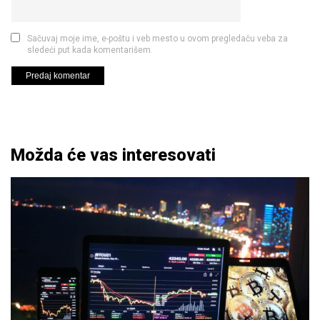
Sačuvaj moje ime, e-poštu i veb mesto u ovom pregledaču veba za
sledeći put kada komentarišem.
Možda će vas interesovati