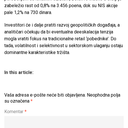
zabeležio rast od 0,8% na 3.456 poena, dok su NIS akcije
pale 1,2% na 730 dinara.
Investitori će i dalje pratiti razvoj geopolitičkih događaja, a
analitičari očekuju da bi eventualna deeskalacija tenzija
mogla vratiti fokus na tradicionalne retail ‘pobednike’. Do
tada, volatilnost i selektivnost u sektorskom ulaganju ostaju
dominantne karakteristike tržišta.
In this article:
Vaša adresa e-pošte neće biti objavljena.
Neophodna polja
su označena
*
Komentar
*