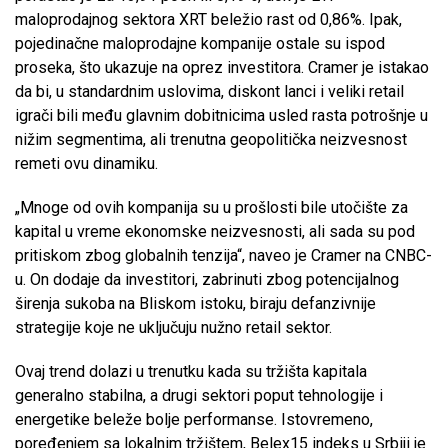
maloprodajnog sektora XRT beležio rast od 0,86%. Ipak,
pojedinačne maloprodajne kompanije ostale su ispod
proseka, što ukazuje na oprez investitora. Cramer je istakao
da bi, u standardnim uslovima, diskont lanci i veliki retail
igrači bili među glavnim dobitnicima usled rasta potrošnje u
nižim segmentima, ali trenutna geopolitička neizvesnost
remeti ovu dinamiku.
„Mnoge od ovih kompanija su u prošlosti bile utočište za
kapital u vreme ekonomske neizvesnosti, ali sada su pod
pritiskom zbog globalnih tenzija“, naveo je Cramer na CNBC-
u. On dodaje da investitori, zabrinuti zbog potencijalnog
širenja sukoba na Bliskom istoku, biraju defanzivnije
strategije koje ne uključuju nužno retail sektor.
Ovaj trend dolazi u trenutku kada su tržišta kapitala
generalno stabilna, a drugi sektori poput tehnologije i
energetike beleže bolje performanse. Istovremeno,
poređenjem sa lokalnim tržištem, Belex15 indeks u Srbiji je