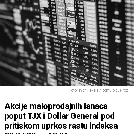
Foto Izvor: Pexels / Rômulo queiroz
Akcije maloprodajnih lanaca
poput TJX i Dollar General pod
pritiskom uprkos rastu indeksa