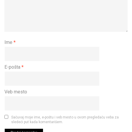
Ime
*
E-pošta
*
Veb mesto
Sačuvaj moje ime, e-poštu i veb mesto u ovom pregledaču veba za
sledeći put kada komentarišem.