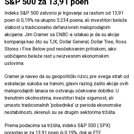
S&P 500 za 13,91 poen
Indeks S&P 500 zatvorio je trgovanje sa rastom od 13,91
poen ili 0,19% na ukupno 5.234 poena, ali investitori beleže
slabost u tradicionalno defanzivnim maloprodajnim
akcijama. Jim Cramer sa CNBC-a istakao je da su akcije
kompanija kao što su TJX, Dollar General, Dollar Tree, Ross
Stores i Five Below pod neočekivanim pritiskom, iako
uobičajeno beleže rast u neizvesnim ekonomskim
uslovima.
Cramer je naveo da su geopolitički rizici, pre svega strah od
eskalacije sukoba sa Iranom, glavni razlog zašto akcije ovih
maloprodajnih lanaca ne ostvaruju očekivane dobitke. U
trenutnim okolnostima, investitori traže sigurnost, ali
umesto tradicionalnih ‘pobednika’ iz perioda ekonomske
nestabilnosti, okrenuli su se drugim sektorima tržišta.
Prema podacima sa tržišta, indeks S&P 500 (.SPX)
porastao je za 13,91 poen ili 0,19%, dok je ETF