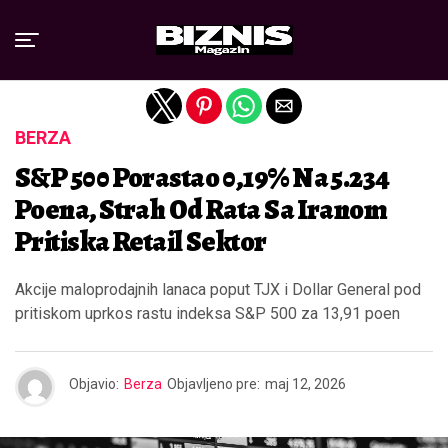
Exit mobile version
BERZA
S&P 500 Porastao 0,19% Na 5.234
Poena, Strah Od Rata Sa Iranom
Pritiska Retail Sektor
Akcije maloprodajnih lanaca poput TJX i Dollar General pod
pritiskom uprkos rastu indeksa S&P 500 za 13,91 poen
Objavio:
Berza
Objavljeno pre:
maj 12, 2026