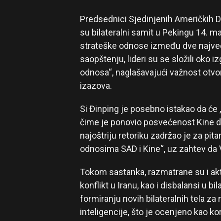
Predsednici Sjedinjenih Američkih Drž
su bilateralni samit u Pekingu 14. ma
strateške odnose između dve najve
saopštenju, lideri su se složili oko i
odnosa“, naglašavajući važnost otvor
izazova.
Si Đinping je posebno istakao da će „
čime je ponovio posvećenost Kine da
najoštriju retoriku zadržao je za pitan
odnosima SAD i Kine“, uz zahtev da V
Tokom sastanka, razmatrane su i ak
konflikt u Iranu, kao i disbalansi u bil
formiranju novih bilateralnih tela za
inteligencije, što je ocenjeno kao k