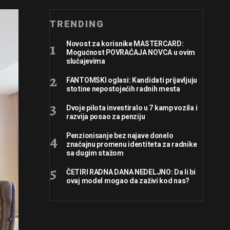
TRENDING
Novost za korisnike MASTERCARD:
Mogućnost POVRAĆAJA NOVCA u ovim
slučajevima
FANTOMSKI oglasi: Kandidati prijavljuju
stotine nepostojećih radnih mesta
Dvoje pilota investiralo u 7 kamp vozila i
razvija posao za penziju
Penzionisanje bez najave donelo
značajnu promenu identiteta za radnike
sa dugim stažom
ČETIRI RADNA DANA NEDELJNO: Da li bi
ovaj model mogao da zaživi kod nas?