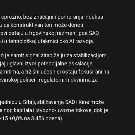
la oprezno, bez značajnih pomeranja indeksa
ju da konstruktivan ton može doneti
zovi ostaju u trgovinskoj razmeni, gde SAD
o i u tehnološkoj utakmici oko AI razvoja.
ako je samit signalizirao želju za stabilizacijom,
jaju glavni izvor potencijalne eskalacije.
mitima, a tržišni učesnici ostaju fokusirani na
nskoj politici i regulatornim okvirima za
ednicu u Srbiji, zbližavanje SAD i Kine može
alnog kapitala i izvozno-uvozne tokove, dok je
ex15 +0,8% na 3.456 poena).