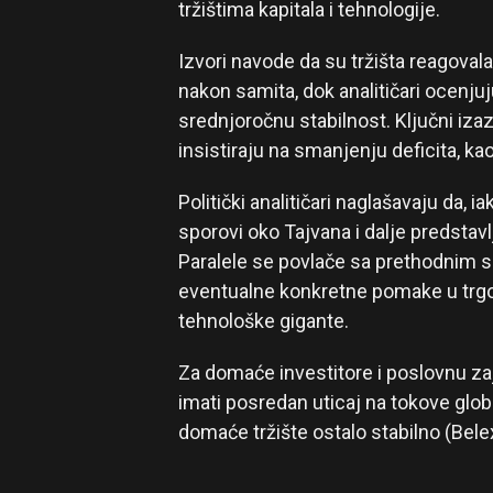
tržištima kapitala i tehnologije.
Izvori navode da su tržišta reagova
nakon samita, dok analitičari ocenju
srednjoročnu stabilnost. Ključni iza
insistiraju na smanjenju deficita, ka
Politički analitičari naglašavaju da, i
sporovi oko Tajvana i dalje predstavl
Paralele se povlače sa prethodnim sa
eventualne konkretne pomake u trgovi
tehnološke gigante.
Za domaće investitore i poslovnu zaj
imati posredan uticaj na tokove glob
domaće tržište ostalo stabilno (Bel