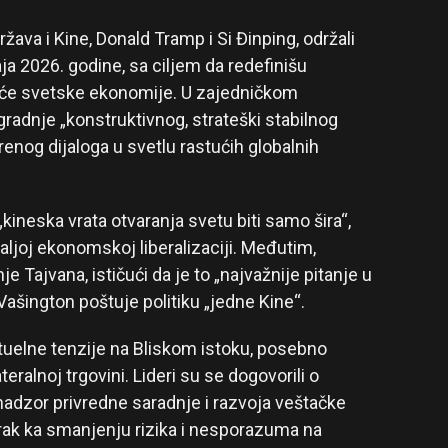
ava i Kine, Donald Tramp i Si Đinping, održali
ja 2026. godine, sa ciljem da redefinišu
će svetske ekonomije. U zajedničkom
zgradnje „konstruktivnog, strateški stabilnog
enog dijaloga u svetlu rastućih globalnih
kineska vrata otvaranja svetu biti samo šira“,
ljoj ekonomskoj liberalizaciji. Međutim,
je Tajvana, ističući da je to „najvažnije pitanje u
ašington poštuje politiku „jedne Kine“.
tuelne tenzije na Bliskom istoku, posebno
ateralnoj trgovini. Lideri su se dogovorili o
 nadzor privredne saradnje i razvoja veštačke
orak ka smanjenju rizika i nesporazuma na