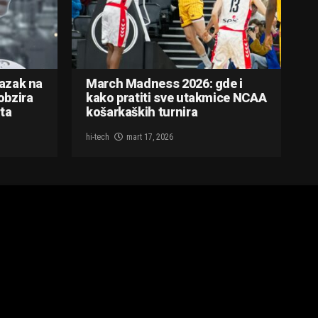
lazak na
March Madness 2026: gde i
obzira
kako pratiti sve utakmice NCAA
ta
košarkaških turnira
hi-tech
mart 17, 2026