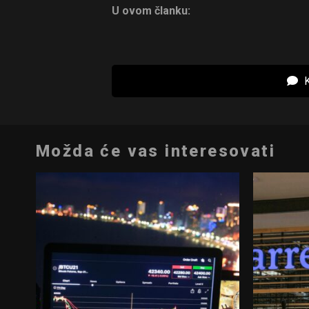
U ovom članku:
K
Možda će vas interesovati