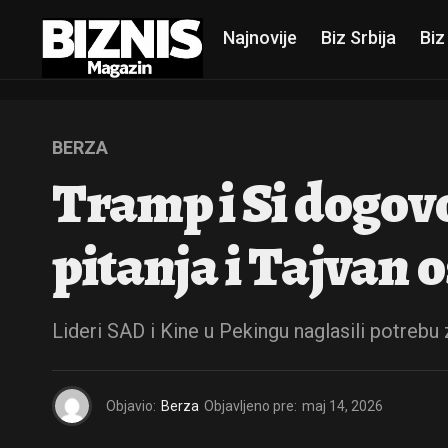
Najnovije
Biz Srbija
Biz
BERZA
Tramp i Si dogovo
pitanja i Tajvan o
Lideri SAD i Kine u Pekingu naglasili potrebu
Objavio:
Berza
Objavljeno pre:
maj 14, 2026