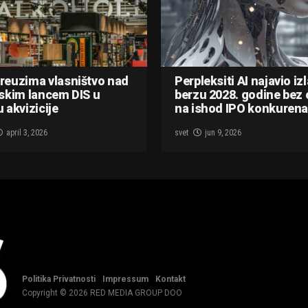
reuzima vlasništvo nad
Perpleksiti AI najavio iz
skim lancem DIS u
berzu 2028. godine bez 
 akvizicije
na ishod IPO konkurena
april 3, 2026
svet
jun 9, 2026
Politika Privatnosti
Impressum
Kontakt
Copyright © 2026 RED MEDIA GROUP DOO