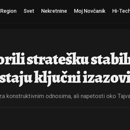
 Region
Svet
Nekretnine
Moj Novčanik
Hi-Tec
rili stratešku stabi
staju ključni izazov
 za konstruktivnim odnosima, ali napetosti oko Tajva