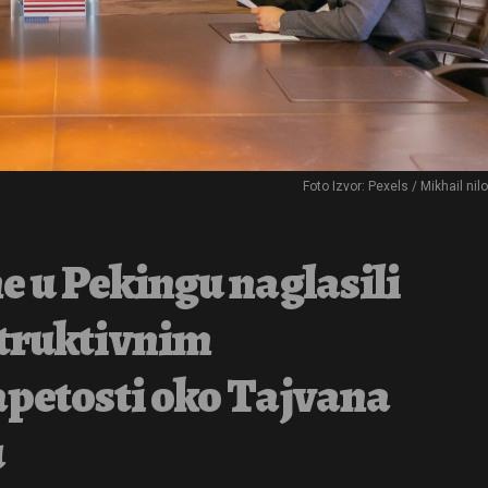
Foto Izvor: Pexels / Mikhail nil
e u Pekingu naglasili
struktivnim
apetosti oko Tajvana
u