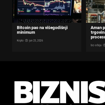
Bitcoin pao na višegodišnji
Aman p
minimum
trgovin
procesu
Kripto
jun 25, 2026
biz-srbija