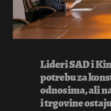
Lideri SAD i Kin
potrebu za kon
odnosima, ali n
i trgovine ostaj