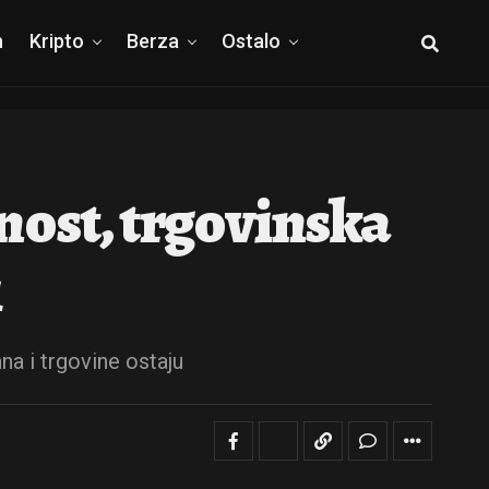
h
Kripto
Berza
Ostalo
lnost, trgovinska
i
na i trgovine ostaju