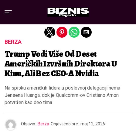
Exit mobile version
BERZA
Trump Vodi Više Od Deset
Američkih Izvršnih Direktora U
Kinu, Ali Bez CEO-A Nvidia
Na spisku američkih lidera u poslovnoj delegaciji nema
Jensena Huanga, dok je Qualcomm-ov Cristiano Amon
potvrđen kao deo tima
Objavio:
Berza
Objavljeno pre:
maj 12, 2026