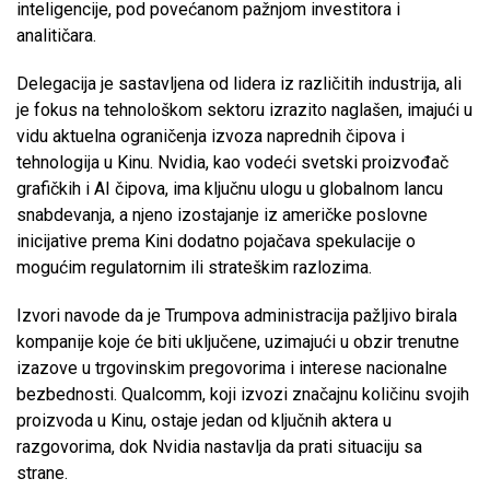
inteligencije, pod povećanom pažnjom investitora i
analitičara.
Delegacija je sastavljena od lidera iz različitih industrija, ali
je fokus na tehnološkom sektoru izrazito naglašen, imajući u
vidu aktuelna ograničenja izvoza naprednih čipova i
tehnologija u Kinu. Nvidia, kao vodeći svetski proizvođač
grafičkih i AI čipova, ima ključnu ulogu u globalnom lancu
snabdevanja, a njeno izostajanje iz američke poslovne
inicijative prema Kini dodatno pojačava spekulacije o
mogućim regulatornim ili strateškim razlozima.
Izvori navode da je Trumpova administracija pažljivo birala
kompanije koje će biti uključene, uzimajući u obzir trenutne
izazove u trgovinskim pregovorima i interese nacionalne
bezbednosti. Qualcomm, koji izvozi značajnu količinu svojih
proizvoda u Kinu, ostaje jedan od ključnih aktera u
razgovorima, dok Nvidia nastavlja da prati situaciju sa
strane.