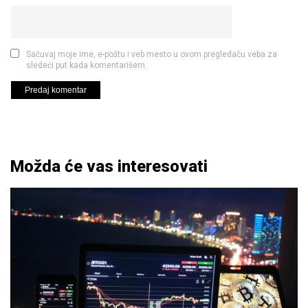
Sačuvaj moje ime, e-poštu i veb mesto u ovom pregledaču veba za
sledeći put kada komentarišem.
Možda će vas interesovati