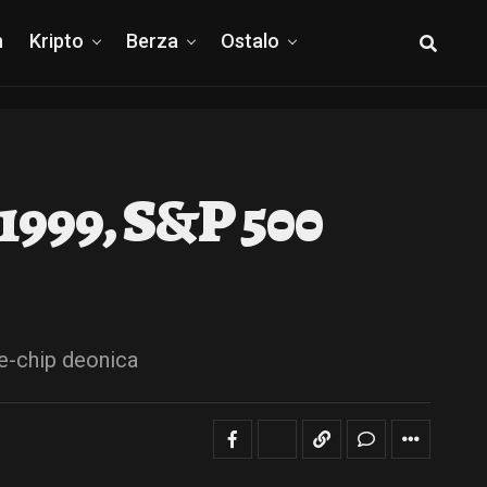
h
Kripto
Berza
Ostalo
 1999, S&P 500
e-chip deonica