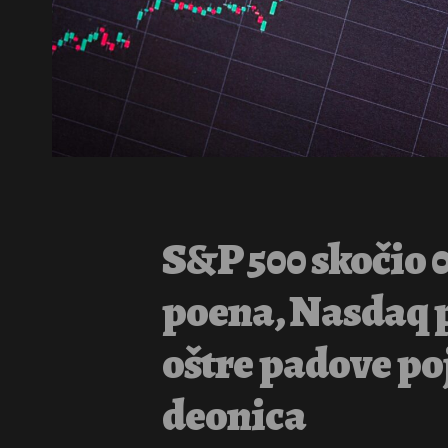
S&P 500 skočio 0
poena, Nasdaq p
oštre padove po
deonica