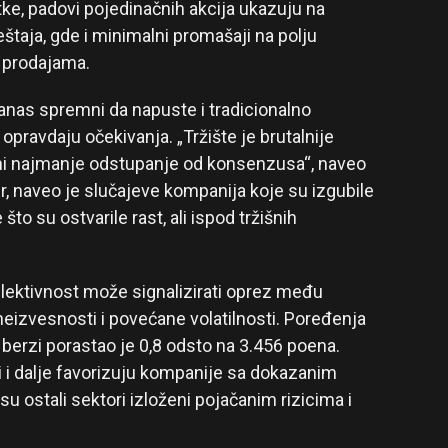
ke, padovi pojedinačnih akcija ukazuju na
štaja, gde i minimalni promašaji na polju
m prodajama.
danas spremni da napuste i tradicionalno
opravdaju očekivanja. „Tržište je brutalnije
 ni najmanje odstupanje od konsenzusa“, naveo
er, naveo je slučajeve kompanija koje su izgubile
o su ostvarile rast, ali ispod tržišnih
elektivnost može signalizirati oprez među
zvesnosti i povećane volatilnosti. Poređenja
berzi porastao je 0,8 odsto na 3.456 poena.
i i dalje favorizuju kompanije sa dokazanim
u ostali sektori izloženi pojačanim rizicima i