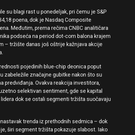
le su blagi rast u ponedeljak, pri čemu je S&P
234,18 poena, dok je Nasdaq Composite
oena. Međutim, prema rečima CNBC analitičara
amika podseća na period dot-com balona krajem
m – tržište danas još oštrije kažnjava akcije
a.
rednosti pojedinih blue-chip deonica poput
su zabeležile značajne gubitke nakon što su
na predviđanja. Ovakva reakcija investitora,
uzetno selektivan sentiment, gde se kapital
idera dok se ostali segmenti tržišta suočavaju
 nastavak trenda iz prethodnih sedmica – dok
e, širi segment tržišta pokazuje slabost. Iako