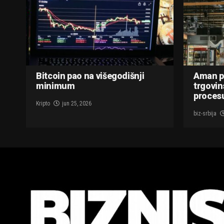
Bitcoin pao na višegodišnji
Aman p
minimum
trgovin
procesu
Kripto
jun 25, 2026
biz-srbija