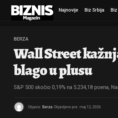
Najnovije
Biz Srbija
Biz
BERZA
Wall Street kažnj
blago u plusu
S&P 500 skočio 0,19% na 5.234,18 poena, Na
Objavio:
Berza
Objavljeno pre:
maj 12, 2026