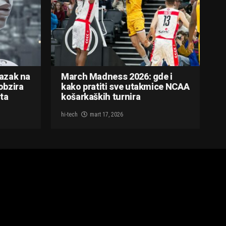
lazak na
March Madness 2026: gde i
obzira
kako pratiti sve utakmice NCAA
ta
košarkaških turnira
hi-tech
mart 17, 2026