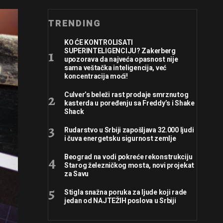
TRENDING
KO ĆE KONTROLISATI
SUPERINTELIGENCIJU? Zakerberg
upozorava da najveća opasnost nije
sama veštačka inteligencija, već
koncentracija moći!
Culver’s beleži rast prodaje smrznutog
kasterda u poređenju sa Freddy’s i Shake
Shack
Rudarstvo u Srbiji zapošljava 32.000 ljudi
i čuva energetsku sigurnost zemlje
Beograd na vodi pokreće rekonstrukciju
Starog železničkog mosta, novi projekat
za Savu
Stigla snažna poruka za ljude koji rade
jedan od NAJTEŽIH poslova u Srbiji