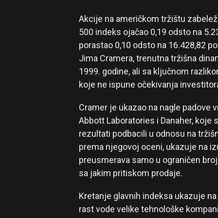
Akcije na američkom tržištu zabeleži
500 indeks ojačao 0,19 odsto na 5.
porastao 0,10 odsto na 16.428,82 p
Jima Cramera, trenutna tržišna din
1999. godine, ali sa ključnom razliko
koje ne ispune očekivanja investitor
Cramer je ukazao na nagle padove v
Abbott Laboratories i Danaher, koje 
rezultati podbacili u odnosu na tržiš
prema njegovoj oceni, ukazuje na iz
preusmerava samo u ograničen broj l
sa jakim pritiskom prodaje.
Kretanje glavnih indeksa ukazuje na
rast vode velike tehnološke kompanij