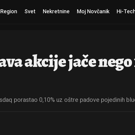
 Region
Svet
Nekretnine
Moj Novčanik
Hi-Tec
ava akcije jače nego
sdaq porastao 0,10% uz oštre padove pojedinih blu