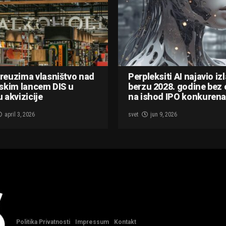
reuzima vlasništvo nad
Perpleksiti AI najavio iz
skim lancem DIS u
berzu 2028. godine bez 
 akvizicije
na ishod IPO konkurena
april 3, 2026
svet
jun 9, 2026
Politika Privatnosti
Impressum
Kontakt