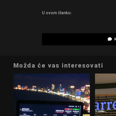
U ovom članku:
K
Možda će vas interesovati