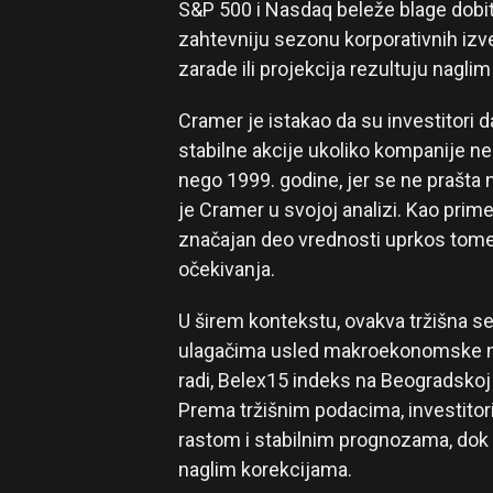
S&P 500 i Nasdaq beleže blage dobit
zahtevniju sezonu korporativnih izve
zarade ili projekcija rezultuju nagli
Cramer je istakao da su investitori 
stabilne akcije ukoliko kompanije ne 
nego 1999. godine, jer se ne prašta
je Cramer u svojoj analizi. Kao prim
značajan deo vrednosti uprkos tome št
očekivanja.
U širem kontekstu, ovakva tržišna s
ulagačima usled makroekonomske nei
radi, Belex15 indeks na Beogradskoj 
Prema tržišnim podacima, investitor
rastom i stabilnim prognozama, dok s
naglim korekcijama.