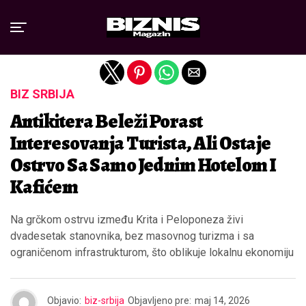
Exit mobile version
BIZ SRBIJA
Antikitera Beleži Porast
Interesovanja Turista, Ali Ostaje
Ostrvo Sa Samo Jednim Hotelom I
Kafićem
Na grčkom ostrvu između Krita i Peloponeza živi
dvadesetak stanovnika, bez masovnog turizma i sa
ograničenom infrastrukturom, što oblikuje lokalnu ekonomiju
Objavio:
biz-srbija
Objavljeno pre:
maj 14, 2026