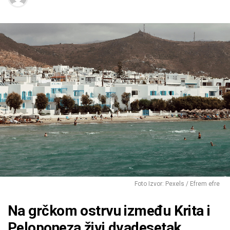
Foto Izvor: Pexels / Efrem efre
Na grčkom ostrvu između Krita i
Peloponeza živi dvadesetak