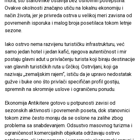
mora, što stanovnike ostavlja bez osnovnih potrepština.
Ovakve okolnosti značajno utiču na lokalnu ekonomiju i
način života, jer je privreda ostrva u velikoj meri zavisna od
povremenih isporuka i malog broja posetilaca tokom letnje
sezone.
Iako ostrvo nema razvijenu turističku infrastrukturu, već
samo jedan hotel i jedan kafić, njegova autentičnost i mir
postaju glavni adut u privlačenju turista koji biraju destinacije
van glavnih turističkih ruta u Grčkoj. Ostrvljani, koji ga
nazivaju „zemaljskim rajem“, ističu da je upravo nedostatak
gužve i buke ono što privlači specifičan profil gostiju,
spremnih na skromnije uslove i ograničenu ponudu.
Ekonomija Antikitere gotovo u potpunosti zavisi od
sezonskih aktivnosti i povremenih poseta, dok stanovnici
tokom zime često moraju da se oslone na zalihe zbog
problema sa snabdevanjem. Odsustvo masovnog turizma i
ograničenost komercijalnih objekata održavaju ostrvo