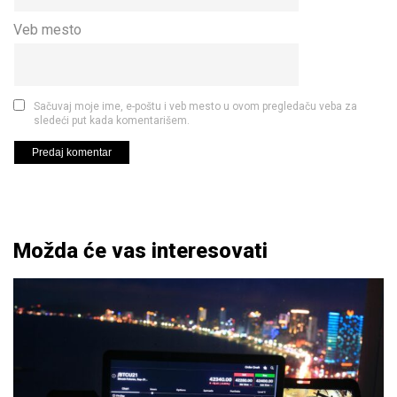
Veb mesto
Sačuvaj moje ime, e-poštu i veb mesto u ovom pregledaču veba za
sledeći put kada komentarišem.
Možda će vas interesovati