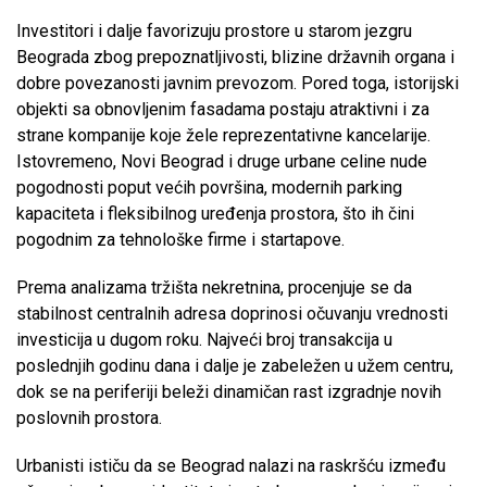
Investitori i dalje favorizuju prostore u starom jezgru
Beograda zbog prepoznatljivosti, blizine državnih organa i
dobre povezanosti javnim prevozom. Pored toga, istorijski
objekti sa obnovljenim fasadama postaju atraktivni i za
strane kompanije koje žele reprezentativne kancelarije.
Istovremeno, Novi Beograd i druge urbane celine nude
pogodnosti poput većih površina, modernih parking
kapaciteta i fleksibilnog uređenja prostora, što ih čini
pogodnim za tehnološke firme i startapove.
Prema analizama tržišta nekretnina, procenjuje se da
stabilnost centralnih adresa doprinosi očuvanju vrednosti
investicija u dugom roku. Najveći broj transakcija u
poslednjih godinu dana i dalje je zabeležen u užem centru,
dok se na periferiji beleži dinamičan rast izgradnje novih
poslovnih prostora.
Urbanisti ističu da se Beograd nalazi na raskršću između