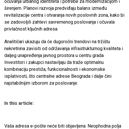
očuvanja urbanog identiteta i potrebe za modernizacijom i
širenjem. Planovi razvoja predviđaju balans između
revitalizacije centra i otvaranja novih poslovnih zona, kako bi
se zadovoljili zahtevi savremenog poslovanja i očuvala
privlačnost ključnih adresa.
Analitičari ukazuju da će dugoročni trendovi na tržištu
nekretnina zavisiti od održavanja infrastrukturnog kvaliteta i
daljeg unapređenja javnog prostora u centru grada.
Investitori i zakupci nastavljaju da traže optimalnu
kombinaciju prestiža, funkcionalnosti i ekonomske
isplativosti, što centralne adrese Beograda i dalje čini
najstabilnijim izborom za poslovanje.
In this article:
Vaša adresa e-pošte neće biti objavljena.
Neophodna polja