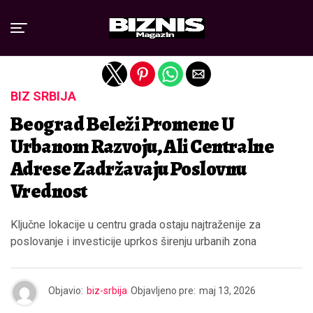
Exit mobile version
BIZ SRBIJA
Beograd Beleži Promene U
Urbanom Razvoju, Ali Centralne
Adrese Zadržavaju Poslovnu
Vrednost
Ključne lokacije u centru grada ostaju najtraženije za
poslovanje i investicije uprkos širenju urbanih zona
Objavio:
biz-srbija
Objavljeno pre:
maj 13, 2026