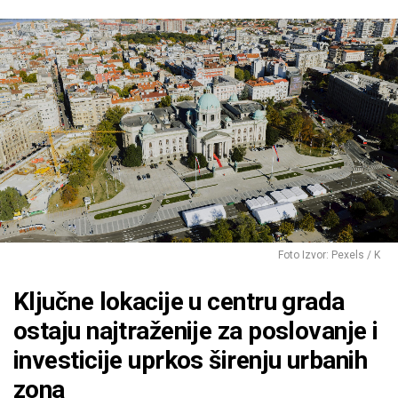
Foto Izvor: Pexels / K
Ključne lokacije u centru grada
ostaju najtraženije za poslovanje i
investicije uprkos širenju urbanih
zona