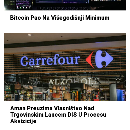
Bitcoin Pao Na Višegodišnji Minimum
Aman Preuzima Vlasništvo Nad
Trgovinskim Lancem DIS U Procesu
Akvizicije