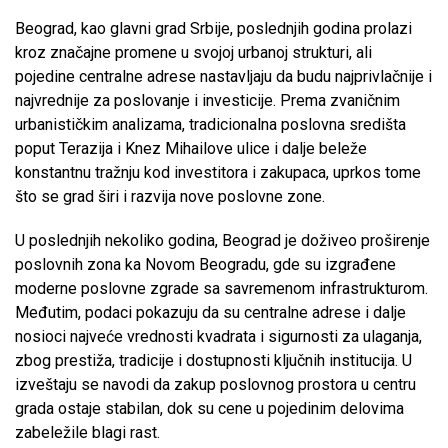
Beograd, kao glavni grad Srbije, poslednjih godina prolazi
kroz značajne promene u svojoj urbanoj strukturi, ali
pojedine centralne adrese nastavljaju da budu najprivlačnije i
najvrednije za poslovanje i investicije. Prema zvaničnim
urbanističkim analizama, tradicionalna poslovna središta
poput Terazija i Knez Mihailove ulice i dalje beleže
konstantnu tražnju kod investitora i zakupaca, uprkos tome
što se grad širi i razvija nove poslovne zone.
U poslednjih nekoliko godina, Beograd je doživeo proširenje
poslovnih zona ka Novom Beogradu, gde su izgrađene
moderne poslovne zgrade sa savremenom infrastrukturom.
Međutim, podaci pokazuju da su centralne adrese i dalje
nosioci najveće vrednosti kvadrata i sigurnosti za ulaganja,
zbog prestiža, tradicije i dostupnosti ključnih institucija. U
izveštaju se navodi da zakup poslovnog prostora u centru
grada ostaje stabilan, dok su cene u pojedinim delovima
zabeležile blagi rast.