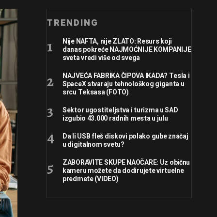
TRENDING
Nije NAFTA, nije ZLATO: Resurs koji
danas pokreće NAJMOĆNIJE KOMPANIJE
sveta vredi više od svega
NAJVEĆA FABRIKA ČIPOVA IKADA? Tesla i
SpaceX stvaraju tehnološkog giganta u
srcu Teksasa (FOTO)
Sektor ugostiteljstva i turizma u SAD
izgubio 43.000 radnih mesta u julu
Da li USB fleš diskovi polako gube značaj
u digitalnom svetu?
ZABORAVITE SKUPE NAOČARE: Uz običnu
kameru možete da dodirujete virtuelne
predmete (VIDEO)