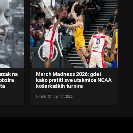
lazak na
March Madness 2026: gde i
obzira
kako pratiti sve utakmice NCAA
ta
košarkaških turnira
hi-tech
mart 17, 2026