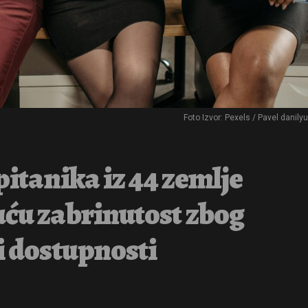
Foto Izvor: Pexels / Pavel danily
spitanika iz 44 zemlje
uću zabrinutost zbog
i dostupnosti