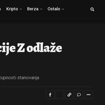
h
Kripto
Berza
Ostalo
cije Z odlaže
tupnosti stanovanja