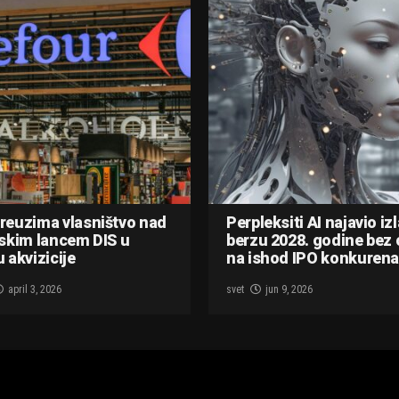
reuzima vlasništvo nad
Perpleksiti AI najavio iz
skim lancem DIS u
berzu 2028. godine bez 
 akvizicije
na ishod IPO konkurena
april 3, 2026
svet
jun 9, 2026