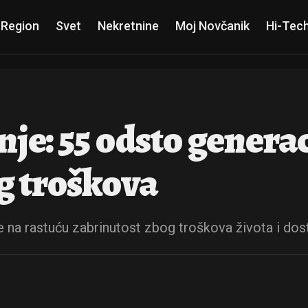
 Region
Svet
Nekretnine
Moj Novčanik
Hi-Tec
nje: 55 odsto genera
g troškova
e na rastuću zabrinutost zbog troškova života i dos