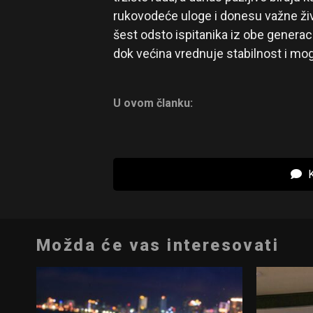
rukovodeće uloge i donesu važne živ
šest odsto ispitanika iz obe generaci
dok većina vrednuje stabilnost i mo
U ovom članku:
K
Možda će vas interesovati