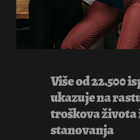
Više od 22.500 i
ukazuje na rast
troškova života 
stanovanja