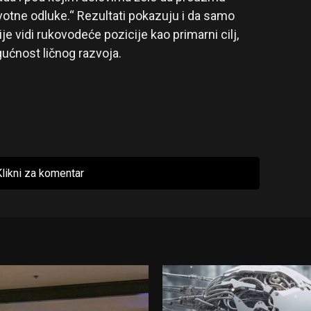
otne odluke.“ Rezultati pokazuju i da samo
je vidi rukovodeće pozicije kao primarni cilj,
gućnost ličnog razvoja.
likni za komentar