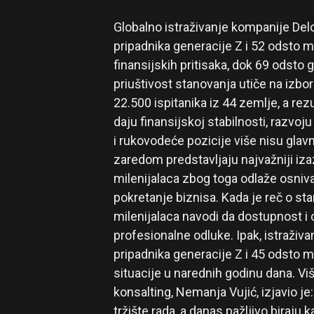
Globalno istraživanje kompanije Delo
pripadnika generacije Z i 52 odsto m
finansijskih pritisaka, dok 69 odsto 
priuštivost stanovanja utiče na izbor
22.500 ispitanika iz 44 zemlje, a rez
daju finansijskoj stabilnosti, razvoju
i rukovodeće pozicije više nisu glav
zaredom predstavljaju najvažniji iza
milenijalaca zbog toga odlaže osniva
pokretanje biznisa. Kada je reč o st
milenijalaca navodi da dostupnost i 
profesionalne odluke. Ipak, istraživ
pripadnika generacije Z i 45 odsto m
situacije u narednih godinu dana. Vi
konsalting, Nemanja Vujić, izjavio j
tržište rada, a danas pažljivo biraj