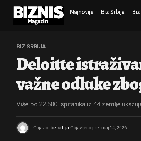
Najnovije
Biz Srbija
Biz
BIZ SRBIJA
Deloitte istraživa
važne odluke zbo
Više od 22.500 ispitanika iz 44 zemlje ukazuj
Objavio:
biz-srbija
Objavljeno pre:
maj 14, 2026