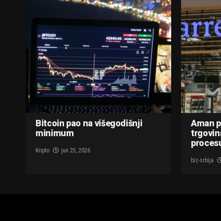
Bitcoin pao na višegodišnji
Aman p
minimum
trgovin
procesu
Kripto
jun 25, 2026
biz-srbija