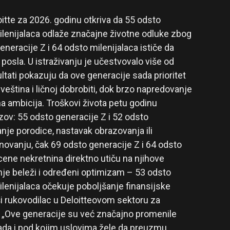
itte za 2026. godinu otkriva da 55 odsto
ilenijalaca odlaže značajne životne odluke zbog
generacije Z i 64 odsto milenijalaca ističe da
 posla. U istraživanju je učestvovalo više od
ultati pokazuju da ove generacije sada prioritet
 veština i ličnoj dobrobiti, dok brzo napredovanje
na ambicija. Troškovi života petu godinu
zov: 55 odsto generacije Z i 52 odsto
nje porodice, nastavak obrazovanja ili
anovanju, čak 69 odsto generacije Z i 64 odsto
cene nekretnina direktno utiču na njihove
anje beleži i određeni optimizam – 53 odsto
ilenijalaca očekuje poboljšanje finansijske
ši rukovodilac u Deloitteovom sektoru za
e: „Ove generacije su već značajno promenile
u kada i pod kojim uslovima žele da preuzmu