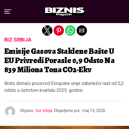
Exit mobile version
BIZ SRBIJA
Emisije Gasova Staklene Bašte U
EU Privredi Porasle 0,9 Odsto Na
839 Miliona Tona CO2-Ekv
Bruto domaći proizvod Evropske unije zabeležio rast od 0,2
odsto u četvrtom kvartalu 2025. godine
Objavio:
biz-srbija
Objavljeno pre:
maj 13, 2026