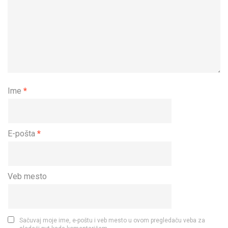
Ime
*
E-pošta
*
Veb mesto
Sačuvaj moje ime, e-poštu i veb mesto u ovom pregledaču veba za