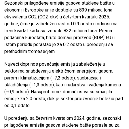
Sezonski prilagođene emisije gasova staklene bašte u
ekonomiji Evropske unije dostigle su 839 miliona tona
ekvivalenta CO2 (CO2-ekv) u četvrtom kvartalu 2025.
godine, čime je zabeležen rast od 0,9 odsto u odnosu na
treći kvartal, kada su iznosile 832 miliona tona. Prema
podacima Eurostata, bruto domaći proizvod (BDP) EU u
istom periodu porastao je za 0,2 odsto u poređenju sa
prethodnim tromesečjem.
Najveći doprinos povećanju emisija zabeležen je u
sektorima snabdevanja električnom energijom, gasom,
parom i klimatizacijom (+7,2 odsto), saobraćaja i
skladištenja (+1,3 odsto), kao i rudarstva i vađenja kamena
(+0,9 odsto). Nasuprot tome, domaćinstva su smanjila
emisije za 2,0 odsto, dok je sektor proizvodnje beležio pad
od 0,1 odsto.
U poređenju sa četvrtim kvartalom 2024. godine, sezonski
prilagođene emisije gasova staklene bašte porasle su za