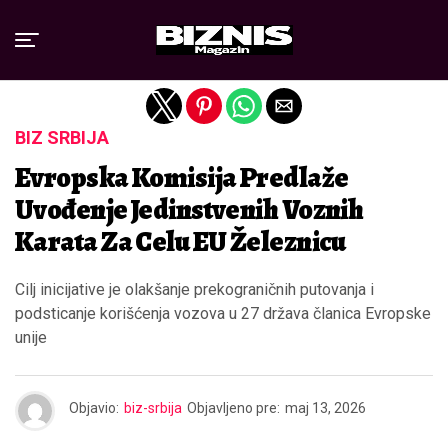
Exit mobile version
BIZ SRBIJA
Evropska Komisija Predlaže
Uvođenje Jedinstvenih Voznih
Karata Za Celu EU Železnicu
Cilj inicijative je olakšanje prekograničnih putovanja i
podsticanje korišćenja vozova u 27 država članica Evropske
unije
Objavio:
biz-srbija
Objavljeno pre:
maj 13, 2026