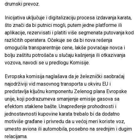
drumski prevoz.
Inicijativa uključuje i digitalizaciju procesa izdavanja karata,
što znači da bi putnici mogli, putem jedne platforme ili
aplikacije, rezervisati i platiti više segmenata putovanja kod
različitih operatera. Očekuje se da bi nova rešenja
omogućila transparentnije cene, lakše povraćaje novca i
bolju zaštitu potrošača u slučaju kašnjenja ili otkazivanja
vozova, navodi se u predlogu Komisije.
Evropska komisija naglašava da je železnički saobraćaj
najodrživiji vid masovnog transporta u okviru EU i
predstavlja ključnu komponentu Zelenog plana Evropske
unije, koji podrazumeva smanjenje emisije gasova sa
efektom staklene bašte. Unapređenje prohodnosti i
jednostavnosti kupovine karata trebalo bi da dodatno
motiviše građane i privredu da u većoj meri koriste voz,
umesto aviona ili automobila, posebno na srednjim i dugim
relacijama.