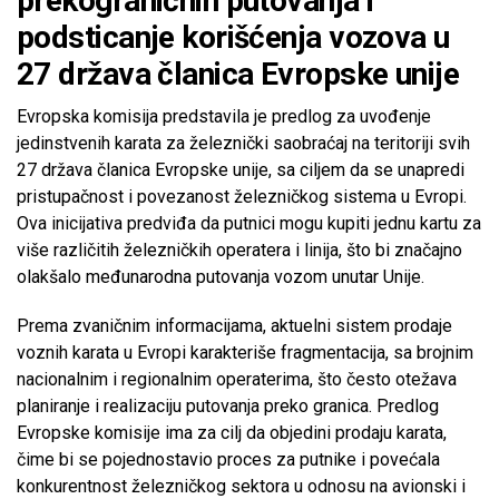
prekograničnih putovanja i
podsticanje korišćenja vozova u
27 država članica Evropske unije
Evropska komisija predstavila je predlog za uvođenje
jedinstvenih karata za železnički saobraćaj na teritoriji svih
27 država članica Evropske unije, sa ciljem da se unapredi
pristupačnost i povezanost železničkog sistema u Evropi.
Ova inicijativa predviđa da putnici mogu kupiti jednu kartu za
više različitih železničkih operatera i linija, što bi značajno
olakšalo međunarodna putovanja vozom unutar Unije.
Prema zvaničnim informacijama, aktuelni sistem prodaje
voznih karata u Evropi karakteriše fragmentacija, sa brojnim
nacionalnim i regionalnim operaterima, što često otežava
planiranje i realizaciju putovanja preko granica. Predlog
Evropske komisije ima za cilj da objedini prodaju karata,
čime bi se pojednostavio proces za putnike i povećala
konkurentnost železničkog sektora u odnosu na avionski i