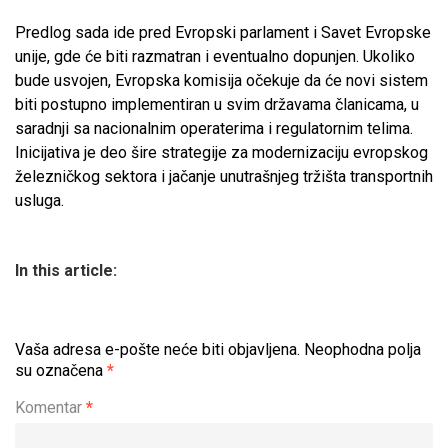
Predlog sada ide pred Evropski parlament i Savet Evropske
unije, gde će biti razmatran i eventualno dopunjen. Ukoliko
bude usvojen, Evropska komisija očekuje da će novi sistem
biti postupno implementiran u svim državama članicama, u
saradnji sa nacionalnim operaterima i regulatornim telima.
Inicijativa je deo šire strategije za modernizaciju evropskog
železničkog sektora i jačanje unutrašnjeg tržišta transportnih
usluga.
In this article:
Vaša adresa e-pošte neće biti objavljena.
Neophodna polja
su označena
*
Komentar
*