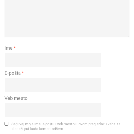
Ime
*
E-pošta
*
Veb mesto
Sačuvaj moje ime, e-poštu i veb mesto u ovom pregledaču veba za
sledeći put kada komentarišem.