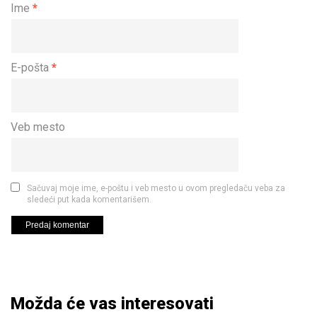
Ime
*
E-pošta
*
Veb mesto
Sačuvaj moje ime, e-poštu i veb mesto u ovom pregledaču veba za
sledeći put kada komentarišem.
Možda će vas interesovati