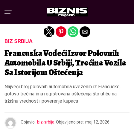
Exit mobile version
BIZ SRBIJA
Francuska Vodeći Izvor Polovnih
Automobila U Srbiji, Trećina Vozila
Sa Istorijom Oštećenja
Najveći broj polovnih automobila uvezenih iz Francuske,
gotovo trećina ima registrovana oštećenja što utiče na
tržišnu vrednost i poverenje kupaca
Objavio:
biz-srbija
Objavljeno pre:
maj 12, 2026