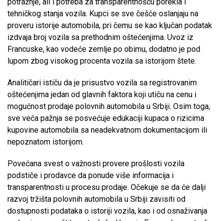
potražnje, ali i potreba za transparentnošću porekla i
tehničkog stanja vozila. Kupci se sve češće oslanjaju na
proveru istorije automobila, pri čemu se kao ključan podatak
izdvaja broj vozila sa prethodnim oštećenjima. Uvoz iz
Francuske, kao vodeće zemlje po obimu, dodatno je pod
lupom zbog visokog procenta vozila sa istorijom štete.
Analitičari ističu da je prisustvo vozila sa registrovanim
oštećenjima jedan od glavnih faktora koji utiču na cenu i
mogućnost prodaje polovnih automobila u Srbiji. Osim toga,
sve veća pažnja se posvećuje edukaciji kupaca o rizicima
kupovine automobila sa neadekvatnom dokumentacijom ili
nepoznatom istorijom.
Povećana svest o važnosti provere prošlosti vozila
podstiče i prodavce da ponude više informacija i
transparentnosti u procesu prodaje. Očekuje se da će dalji
razvoj tržišta polovnih automobila u Srbiji zavisiti od
dostupnosti podataka o istoriji vozila, kao i od osnaživanja