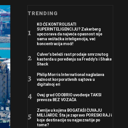
TRENDING
KO ĆE KONTROLISATI
SUPERINTELIGENCIJU? Zakerberg
upozorava da najveća opasnost nije
sama veštačka inteligencija, već
koncentracija moći!
Culver’s beleži rast prodaje smrznutog
kasterda u poređenju sa Freddy’s i Shake
Shack
Philip Morris International naglašava
važnost korporativnih sajtova u
digitalnoj eri
Ovaj grad ODOBRIO uvođenje TAKSI
prevoza BEZ VOZAČA
Zemlje u kojima BOGATAŠI ČUVAJU
MILIJARDE: Šta je zapravo PORESKI RAJ i
koje destinacije su najpoznatije po
tome?