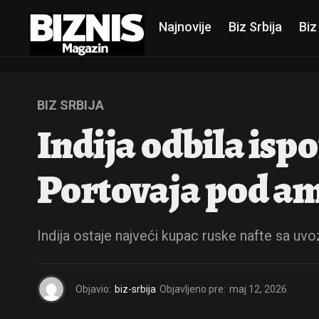
Najnovije
Biz Srbija
Biz
BIZ SRBIJA
Indija odbila is
Portovaja pod a
Indija ostaje najveći kupac ruske nafte sa uvo
Objavio:
biz-srbija
Objavljeno pre:
maj 12, 2026