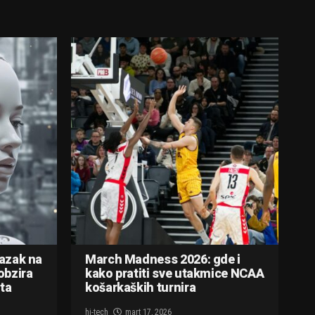
lazak na
March Madness 2026: gde i
obzira
kako pratiti sve utakmice NCAA
ta
košarkaških turnira
hi-tech
mart 17, 2026