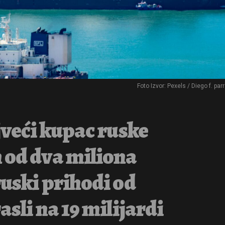
Foto Izvor: Pexels / Diego f. par
jveći kupac ruske
 od dva miliona
ruski prihodi od
asli na 19 milijardi