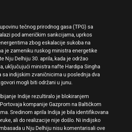
 kupovinu tečnog prirodnog gasa (TPG) sa
 nalazi pod američkim sankcijama, uprkos
energentima zbog eskalacije sukoba na
na je zameniku ruskog ministra energetike
Nju Delhiju 30. aprila, kada je održao
a, uključujući ministra nafte Hardipa Singha
na sa indijskim zvaničnicima u poslednja dva
ovori mogli biti održani u junu.
janje Indije rezultiralo je blokiranjem
 Portovaja kompanije Gazprom na Baltičkom
a. Sredinom aprila Indija je bila identifikovana
uke, ali do realizacije nije došlo. Ni indijsko
 ambasada u Nju Delhiju nisu komentarisali ove