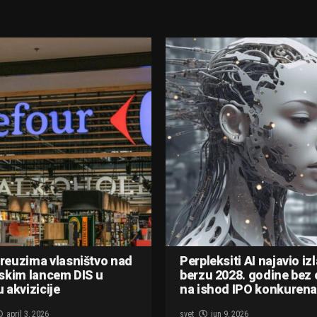
reuzima vlasništvo nad
Perpleksiti AI najavio iz
skim lancem DIS u
berzu 2028. godine bez 
 akvizicije
na ishod IPO konkurena
april 3, 2026
svet
jun 9, 2026