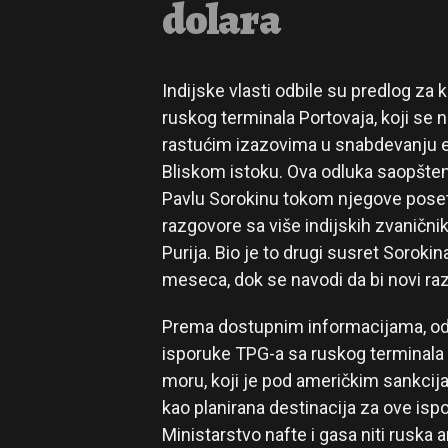
dolara
Indijske vlasti odbile su predlog za
ruskog terminala Portovaja, koji se
rastućim izazovima u snabdevanju 
Bliskom istoku. Ova odluka saopšte
Pavlu Sorokinu tokom njegove posete 
razgovore sa više indijskih zvaničnik
Purija. Bio je to drugi susret Soroki
meseca, dok se navodi da bi novi razg
Prema dostupnim informacijama, odbi
isporuke TPG-a sa ruskog terminala
moru, koji je pod američkim sankcijam
kao planirana destinacija za ove ispor
Ministarstvo nafte i gasa niti ruska