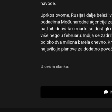
navode.
Uprkos ovome, Rusija i dalje beleži
podacima Međunarodne agencije za en
naftnih derivata u martu su dostigli o
više nego u februaru. Indija se zadr
od oko dva miliona barela dnevno. Kr
najavilo je planove za dodatno poveća
U ovom članku:
K