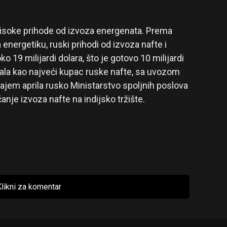
 visoke prihode od izvoza energenata. Prema
ergetiku, ruski prihodi od izvoza nafte i
ko 19 milijardi dolara, što je gotovo 10 milijardi
žala kao najveći kupac ruske nafte, sa uvozom
ajem aprila rusko Ministarstvo spoljnih poslova
nje izvoza nafte na indijsko tržište.
likni za komentar