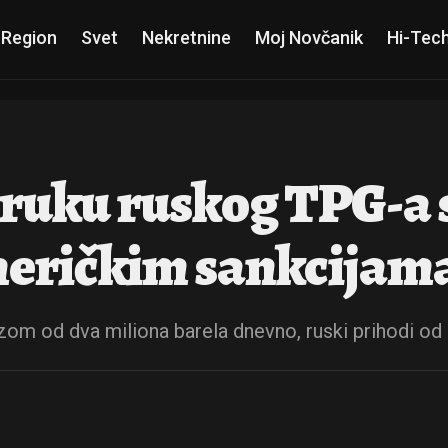
 Region
Svet
Nekretnine
Moj Novčanik
Hi-Tec
poruku ruskog TPG-a 
meričkim sankcijam
zom od dva miliona barela dnevno, ruski prihodi od i