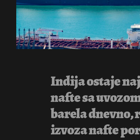
Indija ostaje na
nafte sa uvozom
barela dnevno, 
izvoza nafte por