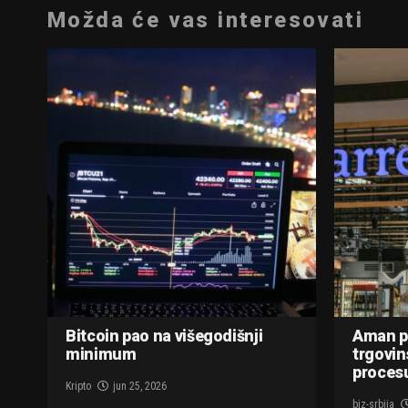
Možda će vas interesovati
Bitcoin pao na višegodišnji
Aman p
minimum
trgovin
procesu
Kripto
jun 25, 2026
biz-srbija