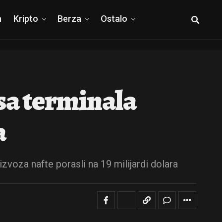
h
Kripto
Berza
Ostalo
sa terminala
a
zvoza nafte porasli na 19 milijardi dolara