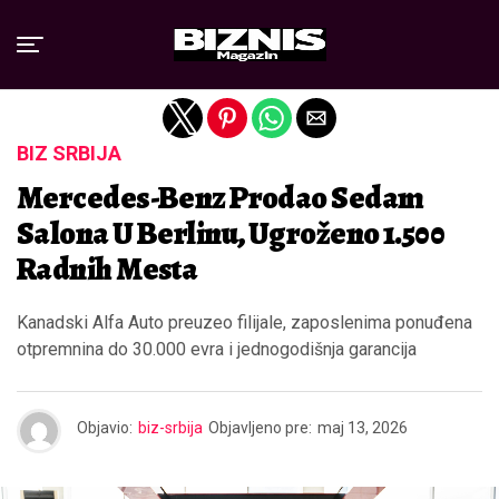
Exit mobile version
BIZ SRBIJA
Mercedes-Benz Prodao Sedam
Salona U Berlinu, Ugroženo 1.500
Radnih Mesta
Kanadski Alfa Auto preuzeo filijale, zaposlenima ponuđena
otpremnina do 30.000 evra i jednogodišnja garancija
Objavio:
biz-srbija
Objavljeno pre:
maj 13, 2026