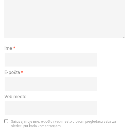
Ime
*
E-pošta
*
Veb mesto
Sačuvaj moje ime, e-poštu i veb mesto u ovom pregledaču veba za
sledeći put kada komentarišem.