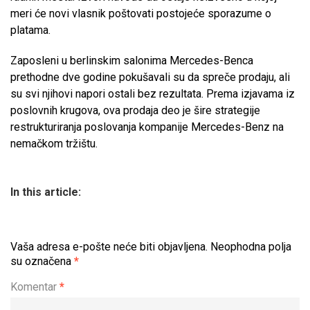
meri će novi vlasnik poštovati postojeće sporazume o
platama.
Zaposleni u berlinskim salonima Mercedes-Benca
prethodne dve godine pokušavali su da spreče prodaju, ali
su svi njihovi napori ostali bez rezultata. Prema izjavama iz
poslovnih krugova, ova prodaja deo je šire strategije
restrukturiranja poslovanja kompanije Mercedes-Benz na
nemačkom tržištu.
In this article:
Vaša adresa e-pošte neće biti objavljena.
Neophodna polja
su označena
*
Komentar
*