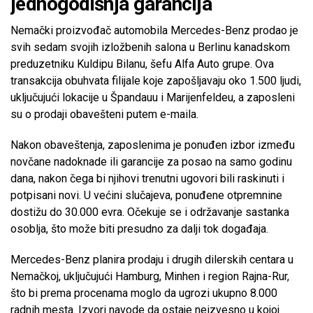
jednogodišnja garancija
Nemački proizvođač automobila Mercedes-Benz prodao je
svih sedam svojih izložbenih salona u Berlinu kanadskom
preduzetniku Kuldipu Bilanu, šefu Alfa Auto grupe. Ova
transakcija obuhvata filijale koje zapošljavaju oko 1.500 ljudi,
uključujući lokacije u Špandauu i Marijenfeldeu, a zaposleni
su o prodaji obavešteni putem e-maila.
Nakon obaveštenja, zaposlenima je ponuđen izbor između
novčane nadoknade ili garancije za posao na samo godinu
dana, nakon čega bi njihovi trenutni ugovori bili raskinuti i
potpisani novi. U većini slučajeva, ponuđene otpremnine
dostižu do 30.000 evra. Očekuje se i održavanje sastanka
osoblja, što može biti presudno za dalji tok događaja.
Mercedes-Benz planira prodaju i drugih dilerskih centara u
Nemačkoj, uključujući Hamburg, Minhen i region Rajna-Rur,
što bi prema procenama moglo da ugrozi ukupno 8.000
radnih mesta. Izvori navode da ostaje neizvesno u kojoj