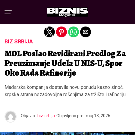
Exit mobile version
BIZ SRBIJA
MOL Poslao Revidirani Predlog Za
Preuzimanje Udela U NIS-U, Spor
Oko Rada Rafinerije
Mađarska kompanija dostavila novu ponudu kasno sinoć,
srpska strana nezadovoljna rešenjima za tržište i rafineriju
Objavio:
biz-srbija
Objavljeno pre:
maj 13, 2026