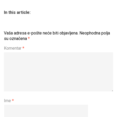
In this article:
Vaša adresa e-pošte neće biti objavljena.
Neophodna polja
su označena
*
Komentar
*
Ime
*