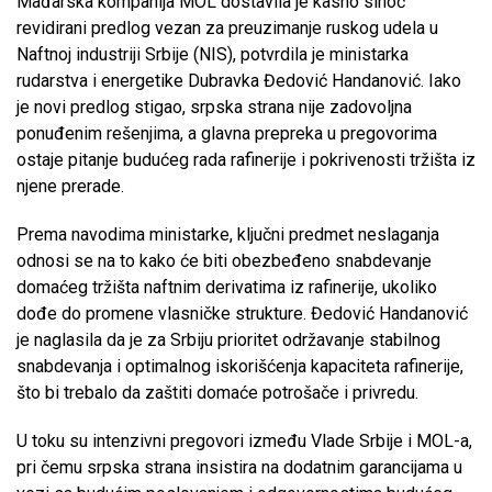
Mađarska kompanija MOL dostavila je kasno sinoć
revidirani predlog vezan za preuzimanje ruskog udela u
Naftnoj industriji Srbije (NIS), potvrdila je ministarka
rudarstva i energetike Dubravka Đedović Handanović. Iako
je novi predlog stigao, srpska strana nije zadovoljna
ponuđenim rešenjima, a glavna prepreka u pregovorima
ostaje pitanje budućeg rada rafinerije i pokrivenosti tržišta iz
njene prerade.
Prema navodima ministarke, ključni predmet neslaganja
odnosi se na to kako će biti obezbeđeno snabdevanje
domaćeg tržišta naftnim derivatima iz rafinerije, ukoliko
dođe do promene vlasničke strukture. Đedović Handanović
je naglasila da je za Srbiju prioritet održavanje stabilnog
snabdevanja i optimalnog iskorišćenja kapaciteta rafinerije,
što bi trebalo da zaštiti domaće potrošače i privredu.
U toku su intenzivni pregovori između Vlade Srbije i MOL-a,
pri čemu srpska strana insistira na dodatnim garancijama u