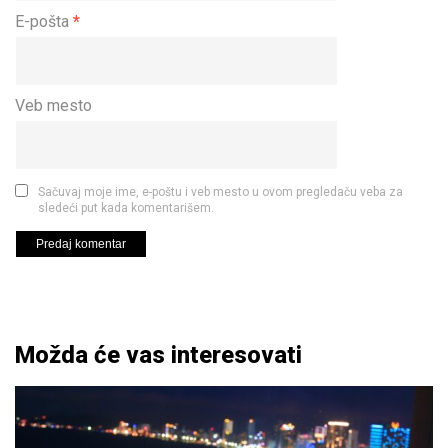
E-pošta
*
Veb mesto
Sačuvaj moje ime, e-poštu i veb mesto u ovom pregledaču veba za
sledeći put kada komentarišem.
Možda će vas interesovati