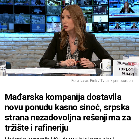
Foto Izvor: Pink / Tv pink printscreen
Mađarska kompanija dostavila
novu ponudu kasno sinoć, srpska
strana nezadovoljna rešenjima za
tržište i rafineriju