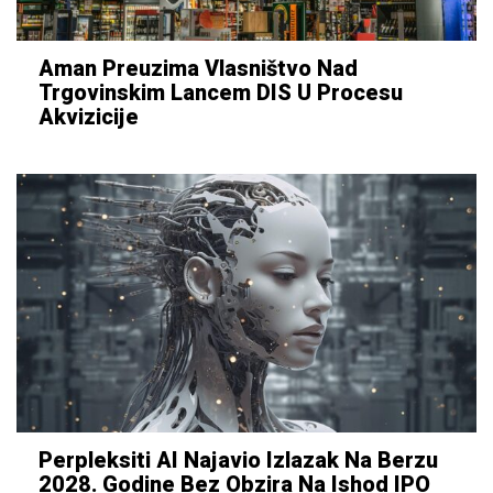
Aman Preuzima Vlasništvo Nad
Trgovinskim Lancem DIS U Procesu
Akvizicije
Perpleksiti AI Najavio Izlazak Na Berzu
2028. Godine Bez Obzira Na Ishod IPO