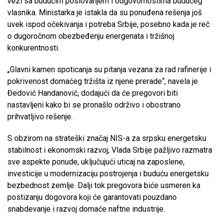
vezi sa budućim poslovanjem i odgovornostima budućeg
vlasnika. Ministarka je istakla da su ponuđena rešenja još
uvek ispod očekivanja i potreba Srbije, posebno kada je reč
o dugoročnom obezbeđenju energenata i tržišnoj
konkurentnosti.
„Glavni kamen spoticanja su pitanja vezana za rad rafinerije i
pokrivenost domaćeg tržišta iz njene prerade“, navela je
Đedović Handanović, dodajući da će pregovori biti
nastavljeni kako bi se pronašlo održivo i obostrano
prihvatljivo rešenje.
S obzirom na strateški značaj NIS-a za srpsku energetsku
stabilnost i ekonomski razvoj, Vlada Srbije pažljivo razmatra
sve aspekte ponude, uključujući uticaj na zaposlene,
investicije u modernizaciju postrojenja i buduću energetsku
bezbednost zemlje. Dalji tok pregovora biće usmeren ka
postizanju dogovora koji će garantovati pouzdano
snabdevanje i razvoj domaće naftne industrije.