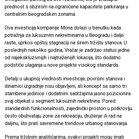
prednost s obzirom na ograničene kapacitete parkiranja u
centralnim beogradskim zonama.
Ova investicija kompanije Mona dolazi u trenutku kada
potražnja za luksuznim nekretninama u Beogradu i dalje
raste, uprkos opštoj stagnaciji na širem tržištu stanova. U
poslednjih nekoliko godina, Vračar je zadržao status jedne
od najekskluzivnijih i najtraženijih lokacija, što dodatno
podstiče ulaganja u nove projekte visokog standarda.
Detalji o ukupnoj vrednosti investicije, površini stanova i
dinamici izgradnje nisu objavljeni, ali koncept sa samo tri
stambene jedinice i dodatnim sadržajima jasno pozicionira
ovaj objekat u segment luksuznih nekretnina. Pored
standardnih funkcionalnosti, zajednički prostori u potkrovlju
često obuhvataju zone za rekreaciju, druženje ili rad na
daljinu, što prati savremene trendove urbanog stanovanja.
Prema tržišnim analitičarima, ovakvi projekti mogu imati