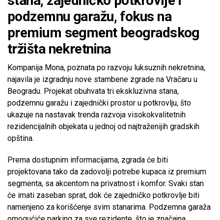
stana, zajedničko potkrovlje i
podzemnu garažu, fokus na
premium segment beogradskog
tržišta nekretnina
Kompanija Mona, poznata po razvoju luksuznih nekretnina,
najavila je izgradnju nove stambene zgrade na Vračaru u
Beogradu. Projekat obuhvata tri ekskluzivna stana,
podzemnu garažu i zajednički prostor u potkrovlju, što
ukazuje na nastavak trenda razvoja visokokvalitetnih
rezidencijalnih objekata u jednoj od najtraženijih gradskih
opština.
Prema dostupnim informacijama, zgrada će biti
projektovana tako da zadovolji potrebe kupaca iz premium
segmenta, sa akcentom na privatnost i komfor. Svaki stan
će imati zaseban sprat, dok će zajedničko potkrovlje biti
namenjeno za korišćenje svim stanarima. Podzemna garaža
omogućiće parking za sve rezidente, što je značajna