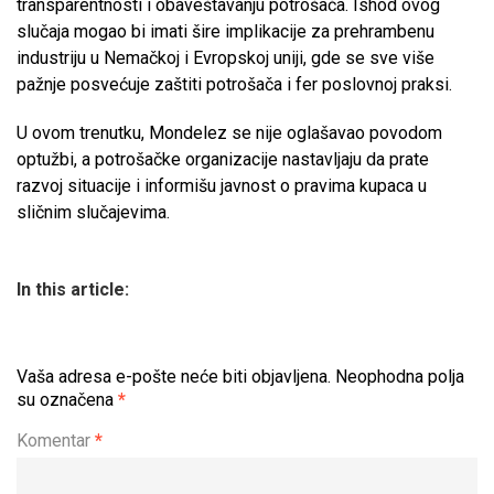
transparentnosti i obaveštavanju potrošača. Ishod ovog
slučaja mogao bi imati šire implikacije za prehrambenu
industriju u Nemačkoj i Evropskoj uniji, gde se sve više
pažnje posvećuje zaštiti potrošača i fer poslovnoj praksi.
U ovom trenutku, Mondelez se nije oglašavao povodom
optužbi, a potrošačke organizacije nastavljaju da prate
razvoj situacije i informišu javnost o pravima kupaca u
sličnim slučajevima.
In this article:
Vaša adresa e-pošte neće biti objavljena.
Neophodna polja
su označena
*
Komentar
*