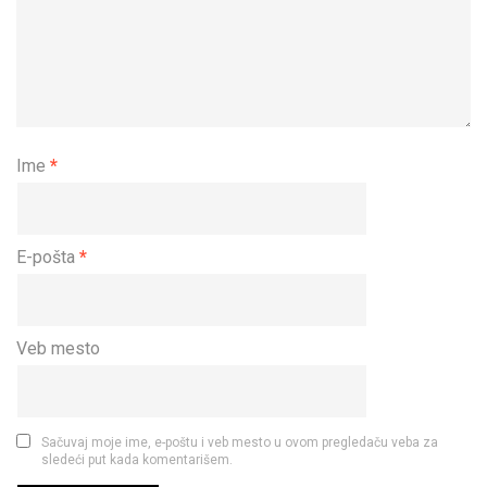
Ime
*
E-pošta
*
Veb mesto
Sačuvaj moje ime, e-poštu i veb mesto u ovom pregledaču veba za
sledeći put kada komentarišem.