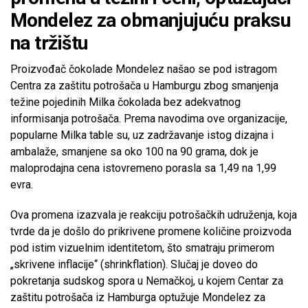
Mondelez za obmanjujuću praksu
na tržištu
Proizvođač čokolade Mondelez našao se pod istragom
Centra za zaštitu potrošača u Hamburgu zbog smanjenja
težine pojedinih Milka čokolada bez adekvatnog
informisanja potrošača. Prema navodima ove organizacije,
popularne Milka table su, uz zadržavanje istog dizajna i
ambalaže, smanjene sa oko 100 na 90 grama, dok je
maloprodajna cena istovremeno porasla sa 1,49 na 1,99
evra.
Ova promena izazvala je reakciju potrošačkih udruženja, koja
tvrde da je došlo do prikrivene promene količine proizvoda
pod istim vizuelnim identitetom, što smatraju primerom
„skrivene inflacije“ (shrinkflation). Slučaj je doveo do
pokretanja sudskog spora u Nemačkoj, u kojem Centar za
zaštitu potrošača iz Hamburga optužuje Mondelez za