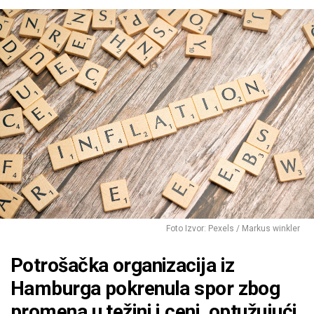
Foto Izvor: Pexels / Markus winkler
Potrošačka organizacija iz
Hamburga pokrenula spor zbog
promena u težini i ceni, optužujući