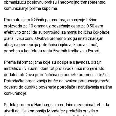
obmanjujuću poslovnu praksu i nedovoljno transparentno
komuniciranje prema kupcima.
Posmatranjem tržišnih parametara, smanjenje težine
proizvoda za 10 grama uz povećanje cene za 0,50 evra
efektivno znači da su potrošači za manju količinu čokolade
plaćali višu cenu. Ovakve promene mogu imati značajan
uticaj na percepciju potrošača i njihovu kupovnu moć,
posebno u kontekstu rasta životnih troškova u Evropi.
Prema informacijama koje su dospele u javnost, dizajn
ambalaže i vizuelni identitet proizvoda nisu menjani, što
dodatno otežava potrošačima da primete promenu u težini.
Potrošačka organizacija ističe da ovakvo postupanje može
dovesti do gubitka poverenja potrošača i narušavanja tržišne
konkurencije.
Sudski proces u Hamburgu u narednim mesecima treba da
utvrdi da li je kompanija Mondelez prekršila pravila o