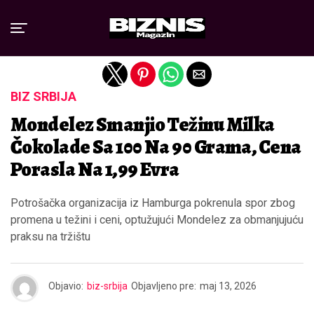
Exit mobile version
BIZ SRBIJA
Mondelez Smanjio Težinu Milka
Čokolade Sa 100 Na 90 Grama, Cena
Porasla Na 1,99 Evra
Potrošačka organizacija iz Hamburga pokrenula spor zbog
promena u težini i ceni, optužujući Mondelez za obmanjujuću
praksu na tržištu
Objavio:
biz-srbija
Objavljeno pre:
maj 13, 2026