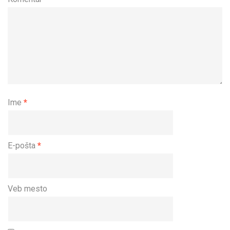
Ime
*
E-pošta
*
Veb mesto