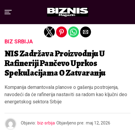
Exit mobile version
BIZ SRBIJA
NIS Zadržava Proizvodnju U
Rafineriji Pančevo Uprkos
Spekulacijama O Zatvaranju
Kompanija demantovala planove o gašenju postrojenja,
navodeći da će rafinerija nastaviti sa radom kao ključni deo
energetskog sektora Srbije
Objavio:
biz-srbija
Objavljeno pre:
maj 12, 2026