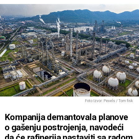
Foto Izvor: Pexels / Tom fisk
Kompanija demantovala planove
o gašenju postrojenja, navodeći
da će rafinerija nastaviti sa radom