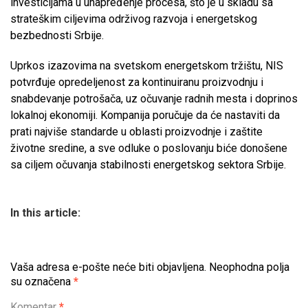
investicijama u unapređenje procesa, što je u skladu sa
strateškim ciljevima održivog razvoja i energetskog
bezbednosti Srbije.
Uprkos izazovima na svetskom energetskom tržištu, NIS
potvrđuje opredeljenost za kontinuiranu proizvodnju i
snabdevanje potrošača, uz očuvanje radnih mesta i doprinos
lokalnoj ekonomiji. Kompanija poručuje da će nastaviti da
prati najviše standarde u oblasti proizvodnje i zaštite
životne sredine, a sve odluke o poslovanju biće donošene
sa ciljem očuvanja stabilnosti energetskog sektora Srbije.
In this article:
Vaša adresa e-pošte neće biti objavljena.
Neophodna polja
su označena
*
Komentar
*