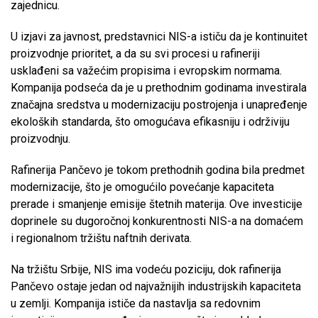
zajednicu.
U izjavi za javnost, predstavnici NIS-a ističu da je kontinuitet
proizvodnje prioritet, a da su svi procesi u rafineriji
usklađeni sa važećim propisima i evropskim normama.
Kompanija podseća da je u prethodnim godinama investirala
značajna sredstva u modernizaciju postrojenja i unapređenje
ekoloških standarda, što omogućava efikasniju i održiviju
proizvodnju.
Rafinerija Pančevo je tokom prethodnih godina bila predmet
modernizacije, što je omogućilo povećanje kapaciteta
prerade i smanjenje emisije štetnih materija. Ove investicije
doprinele su dugoročnoj konkurentnosti NIS-a na domaćem
i regionalnom tržištu naftnih derivata.
Na tržištu Srbije, NIS ima vodeću poziciju, dok rafinerija
Pančevo ostaje jedan od najvažnijih industrijskih kapaciteta
u zemlji. Kompanija ističe da nastavlja sa redovnim