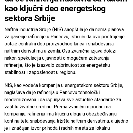
kao ključni deo energetskog
sektora Srbije
Naftna industrija Srbije (NIS) saopštila je da nema planova
za gašenje rafinerije u Pančevu, ističući da ovo postrojenje
ostaje centralni deo proizvodnog lanca i snabdevanja
naftnim derivatima u zemlji. Ova zvanična izjava dolazi
nakon spekulacija u javnosti o mogućem zatvaranju
rafinerije, što je izazvalo zabrinutost za energetsku
stabilnost i zaposlenost u regionu.
NIS, kao vodeća kompanija u energetskom sektoru Srbije,
naglašava da je rafinerija u Pančevu tehnološki
modernizovana i da ispunjava sve aktuelne standarde za
zaštitu životne sredine. Prema zvaničnim podacima
kompanije, rafinerija ima ključnu ulogu u obezbeđivanju
kontinuiteta snabdevanja tržišta naftnim derivatima, a ujedno
je i značajan izvor prihoda i radnih mesta za lokalnu