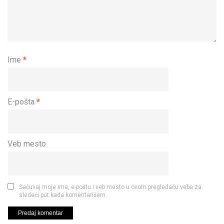
Ime
*
E-pošta
*
Veb mesto
Sačuvaj moje ime, e-poštu i veb mesto u ovom pregledaču veba za
sledeći put kada komentarišem.