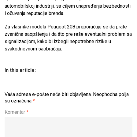
automobilskoj industriji, sa ciljem unapređenja bezbednosti
i očuvanja reputacije brenda.
Za vlasnike modela Peugeot 208 preporučuje se da prate
zvanična saopštenja i da što pre reše eventualni problem sa
signalizacijom, kako bi izbegli nepotrebne rizike u
svakodnevnom saobraćaju.
In this article:
Vaša adresa e-pošte neće biti objavljena.
Neophodna polja
su označena
*
Komentar
*