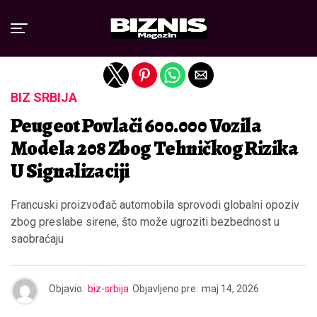
Exit mobile version
BIZ SRBIJA
Peugeot Povlači 600.000 Vozila
Modela 208 Zbog Tehničkog Rizika
U Signalizaciji
Francuski proizvođač automobila sprovodi globalni opoziv
zbog preslabe sirene, što može ugroziti bezbednost u
saobraćaju
Objavio:
biz-srbija
Objavljeno pre:
maj 14, 2026