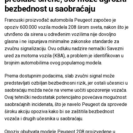
bezbednost u saobraćaju
Francuski proizvođač automobila Peugeot započeo je
opoziv 600.000 vozila modela 208 širom sveta, nakon što je
utvrđeno da sirena u određenim vozilima nije dovoljno
glasna i ne ispunjava minimalne zakonske standarde za
zvučnu signalizaciju. Ovu odluku nadzire nemački Savezni
ured za motorna vozila (KBA), a problem je identifikovan u
brojnim automobilima ovog popularnog modela.
Prema dostupnim podacima, slab zvučni signal može
predstavljati ozbiljan bezbednosni rizik, jer ostali učesnici u
saobraćaju možda neće na vreme uočiti upozorenje vozača.
Ovaj tehnički nedostatak potencijalno povećava mogućnost
saobraćajnih incidenata, što je navelo Peugeot da sprovede
široku akciju opoziva kako bi se zaštitila bezbednost
vozača i drugih učesnika u saobraćaju.
Opoziv obuhvata modele Peugeot 208 proizvedene u