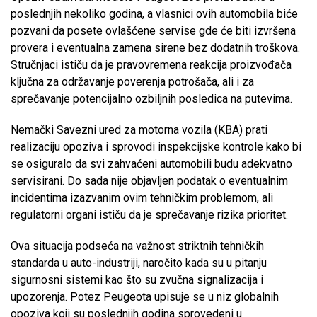
poslednjih nekoliko godina, a vlasnici ovih automobila biće
pozvani da posete ovlašćene servise gde će biti izvršena
provera i eventualna zamena sirene bez dodatnih troškova.
Stručnjaci ističu da je pravovremena reakcija proizvođača
ključna za održavanje poverenja potrošača, ali i za
sprečavanje potencijalno ozbiljnih posledica na putevima.
Nemački Savezni ured za motorna vozila (KBA) prati
realizaciju opoziva i sprovodi inspekcijske kontrole kako bi
se osiguralo da svi zahvaćeni automobili budu adekvatno
servisirani. Do sada nije objavljen podatak o eventualnim
incidentima izazvanim ovim tehničkim problemom, ali
regulatorni organi ističu da je sprečavanje rizika prioritet.
Ova situacija podseća na važnost striktnih tehničkih
standarda u auto-industriji, naročito kada su u pitanju
sigurnosni sistemi kao što su zvučna signalizacija i
upozorenja. Potez Peugeota upisuje se u niz globalnih
opoziva koji su poslednjih godina sprovedeni u