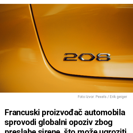
Foto Izvor: Pexels / Erik geiger
Francuski proizvođač automobila
sprovodi globalni opoziv zbog
preslabe sirene, što može ugroziti