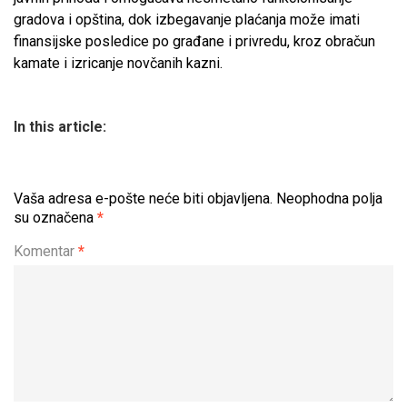
gradova i opština, dok izbegavanje plaćanja može imati
finansijske posledice po građane i privredu, kroz obračun
kamate i izricanje novčanih kazni.
In this article:
Vaša adresa e-pošte neće biti objavljena.
Neophodna polja
su označena
*
Komentar
*