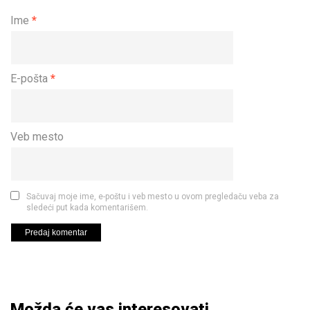
Ime
*
E-pošta
*
Veb mesto
Sačuvaj moje ime, e-poštu i veb mesto u ovom pregledaču veba za
sledeći put kada komentarišem.
Možda će vas interesovati