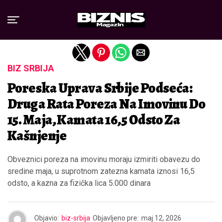
Exit mobile version
BIZ SRBIJA
Poreska Uprava Srbije Podseća:
Druga Rata Poreza Na Imovinu Do
15. Maja, Kamata 16,5 Odsto Za
Kašnjenje
Obveznici poreza na imovinu moraju izmiriti obavezu do
sredine maja, u suprotnom zatezna kamata iznosi 16,5
odsto, a kazna za fizička lica 5.000 dinara
Objavio:
biz-srbija
Objavljeno pre:
maj 12, 2026