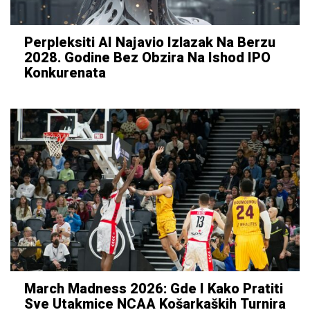
Perpleksiti AI Najavio Izlazak Na Berzu
2028. Godine Bez Obzira Na Ishod IPO
Konkurenata
March Madness 2026: Gde I Kako Pratiti
Sve Utakmice NCAA Košarkaških Turnira