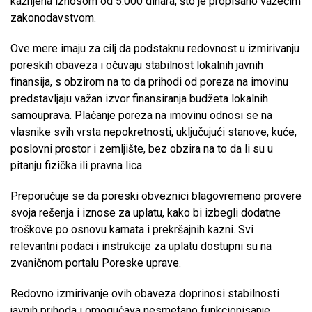
kažnjena iznosom od 5.000 dinara, što je propisano važećim
zakonodavstvom.
Ove mere imaju za cilj da podstaknu redovnost u izmirivanju
poreskih obaveza i očuvaju stabilnost lokalnih javnih
finansija, s obzirom na to da prihodi od poreza na imovinu
predstavljaju važan izvor finansiranja budžeta lokalnih
samouprava. Plaćanje poreza na imovinu odnosi se na
vlasnike svih vrsta nepokretnosti, uključujući stanove, kuće,
poslovni prostor i zemljište, bez obzira na to da li su u
pitanju fizička ili pravna lica.
Preporučuje se da poreski obveznici blagovremeno provere
svoja rešenja i iznose za uplatu, kako bi izbegli dodatne
troškove po osnovu kamata i prekršajnih kazni. Svi
relevantni podaci i instrukcije za uplatu dostupni su na
zvaničnom portalu Poreske uprave.
Redovno izmirivanje ovih obaveza doprinosi stabilnosti
javnih prihoda i omogućava nesmetano funkcionisanje