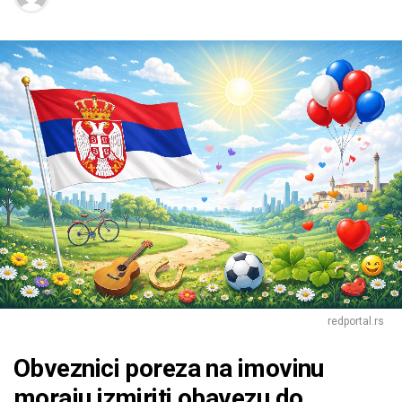
redportal.rs
Obveznici poreza na imovinu
moraju izmiriti obavezu do