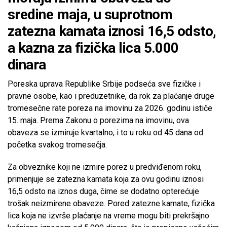
sredine maja, u suprotnom
zatezna kamata iznosi 16,5 odsto,
a kazna za fizička lica 5.000
dinara
Poreska uprava Republike Srbije podseća sve fizičke i
pravne osobe, kao i preduzetnike, da rok za plaćanje druge
tromesečne rate poreza na imovinu za 2026. godinu ističe
15. maja. Prema Zakonu o porezima na imovinu, ova
obaveza se izmiruje kvartalno, i to u roku od 45 dana od
početka svakog tromesečja.
Za obveznike koji ne izmire porez u predviđenom roku,
primenjuje se zatezna kamata koja za ovu godinu iznosi
16,5 odsto na iznos duga, čime se dodatno opterećuje
trošak neizmirene obaveze. Pored zatezne kamate, fizička
lica koja ne izvrše plaćanje na vreme mogu biti prekršajno