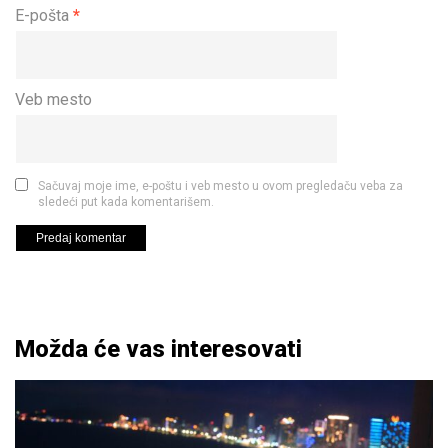
E-pošta
*
Veb mesto
Sačuvaj moje ime, e-poštu i veb mesto u ovom pregledaču veba za
sledeći put kada komentarišem.
Možda će vas interesovati