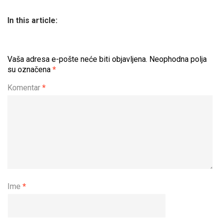
In this article:
Vaša adresa e-pošte neće biti objavljena.
Neophodna polja
su označena
*
Komentar
*
Ime
*