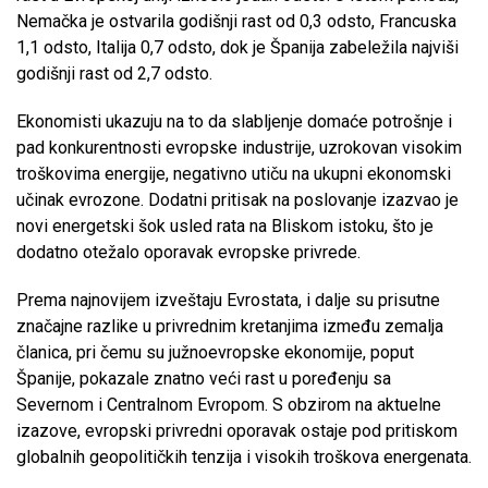
Nemačka je ostvarila godišnji rast od 0,3 odsto, Francuska
1,1 odsto, Italija 0,7 odsto, dok je Španija zabeležila najviši
godišnji rast od 2,7 odsto.
Ekonomisti ukazuju na to da slabljenje domaće potrošnje i
pad konkurentnosti evropske industrije, uzrokovan visokim
troškovima energije, negativno utiču na ukupni ekonomski
učinak evrozone. Dodatni pritisak na poslovanje izazvao je
novi energetski šok usled rata na Bliskom istoku, što je
dodatno otežalo oporavak evropske privrede.
Prema najnovijem izveštaju Evrostata, i dalje su prisutne
značajne razlike u privrednim kretanjima između zemalja
članica, pri čemu su južnoevropske ekonomije, poput
Španije, pokazale znatno veći rast u poređenju sa
Severnom i Centralnom Evropom. S obzirom na aktuelne
izazove, evropski privredni oporavak ostaje pod pritiskom
globalnih geopolitičkih tenzija i visokih troškova energenata.