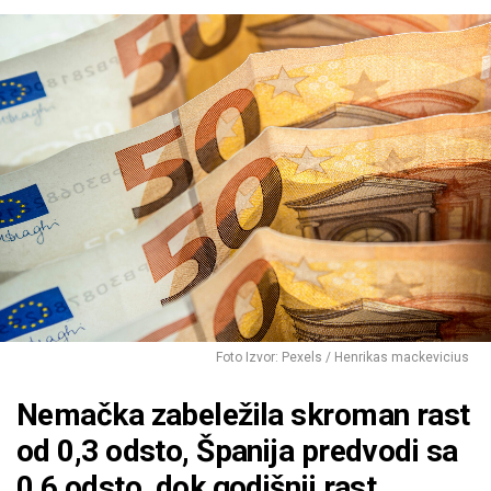
Foto Izvor: Pexels / Henrikas mackevicius
Nemačka zabeležila skroman rast
od 0,3 odsto, Španija predvodi sa
0,6 odsto, dok godišnji rast