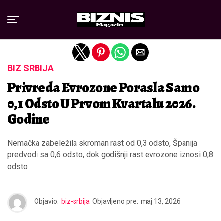
Exit mobile version
BIZ SRBIJA
Privreda Evrozone Porasla Samo
0,1 Odsto U Prvom Kvartalu 2026.
Godine
Nemačka zabeležila skroman rast od 0,3 odsto, Španija
predvodi sa 0,6 odsto, dok godišnji rast evrozone iznosi 0,8
odsto
Objavio:
biz-srbija
Objavljeno pre:
maj 13, 2026