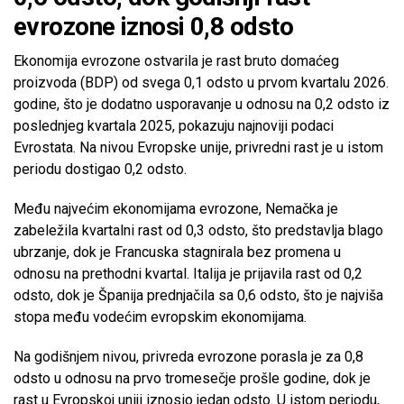
evrozone iznosi 0,8 odsto
Ekonomija evrozone ostvarila je rast bruto domaćeg
proizvoda (BDP) od svega 0,1 odsto u prvom kvartalu 2026.
godine, što je dodatno usporavanje u odnosu na 0,2 odsto iz
poslednjeg kvartala 2025, pokazuju najnoviji podaci
Evrostata. Na nivou Evropske unije, privredni rast je u istom
periodu dostigao 0,2 odsto.
Među najvećim ekonomijama evrozone, Nemačka je
zabeležila kvartalni rast od 0,3 odsto, što predstavlja blago
ubrzanje, dok je Francuska stagnirala bez promena u
odnosu na prethodni kvartal. Italija je prijavila rast od 0,2
odsto, dok je Španija prednjačila sa 0,6 odsto, što je najviša
stopa među vodećim evropskim ekonomijama.
Na godišnjem nivou, privreda evrozone porasla je za 0,8
odsto u odnosu na prvo tromesečje prošle godine, dok je
rast u Evropskoj uniji iznosio jedan odsto. U istom periodu,