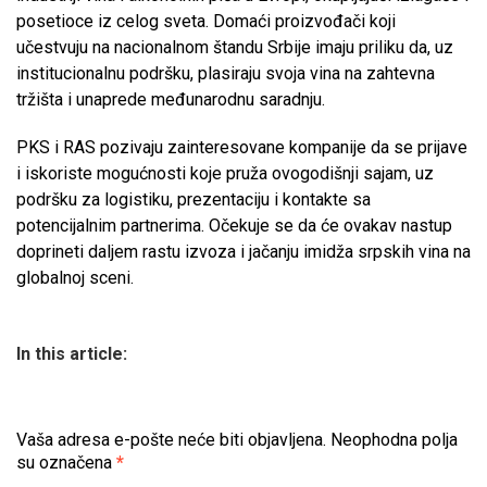
posetioce iz celog sveta. Domaći proizvođači koji
učestvuju na nacionalnom štandu Srbije imaju priliku da, uz
institucionalnu podršku, plasiraju svoja vina na zahtevna
tržišta i unaprede međunarodnu saradnju.
PKS i RAS pozivaju zainteresovane kompanije da se prijave
i iskoriste mogućnosti koje pruža ovogodišnji sajam, uz
podršku za logistiku, prezentaciju i kontakte sa
potencijalnim partnerima. Očekuje se da će ovakav nastup
doprineti daljem rastu izvoza i jačanju imidža srpskih vina na
globalnoj sceni.
In this article:
Vaša adresa e-pošte neće biti objavljena.
Neophodna polja
su označena
*