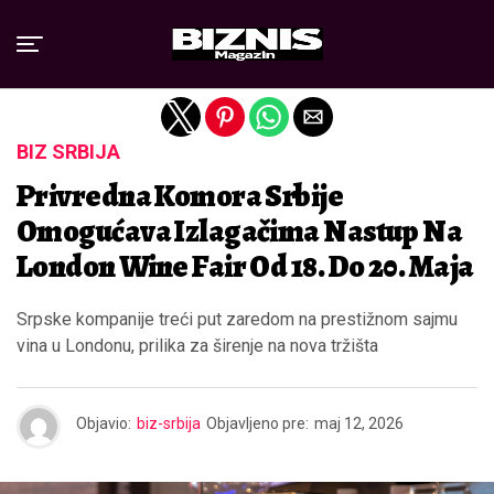
Exit mobile version
BIZ SRBIJA
Privredna Komora Srbije
Omogućava Izlagačima Nastup Na
London Wine Fair Od 18. Do 20. Maja
Srpske kompanije treći put zaredom na prestižnom sajmu
vina u Londonu, prilika za širenje na nova tržišta
Objavio:
biz-srbija
Objavljeno pre:
maj 12, 2026