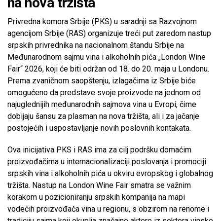
na nova tržišta
Privredna komora Srbije (PKS) u saradnji sa Razvojnom
agencijom Srbije (RAS) organizuje treći put zaredom nastup
srpskih privrednika na nacionalnom štandu Srbije na
Međunarodnom sajmu vina i alkoholnih pića „London Wine
Fair“ 2026, koji će biti održan od 18. do 20. maja u Londonu.
Prema zvaničnom saopštenju, izlagačima iz Srbije biće
omogućeno da predstave svoje proizvode na jednom od
najuglednijih međunarodnih sajmova vina u Evropi, čime
dobijaju šansu za plasman na nova tržišta, ali i za jačanje
postojećih i uspostavljanje novih poslovnih kontakata.
Ova inicijativa PKS i RAS ima za cilj podršku domaćim
proizvođačima u internacionalizaciji poslovanja i promociji
srpskih vina i alkoholnih pića u okviru evropskog i globalnog
tržišta. Nastup na London Wine Fair smatra se važnim
korakom u pozicioniranju srpskih kompanija na mapi
vodećih proizvođača vina u regionu, s obzirom na renome i
tradiciju sajma koji okuplja značajne aktere iz sektora vinske