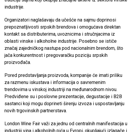
industrije.
Organizatori naglašavaju da učešće na sajmu doprinosi
prepoznatljivosti srpskih brendova i omogućava direktan
kontakt sa distributerima, uvoznicima i stručnjacima iz
oblasti vinske i alkoholne industrije. Posebno se ističe
značaj zajedničkog nastupa pod nacionalnim brendom, što
jača konkurentnost i pregovaračku poziciju srpskih
proizvođača.
Pored predstavljanja proizvoda, kompanije će imati priliku
za razmenu iskustava i informacija o savremenim
trendovima u vinskoj industriji na međunarodnom nivou.
Predviđene su i poslovne prezentacije, degustacije i B2B
sastanci koji mogu doprineti širenju izvoza i uspostavljanju
novih trgovinskih partnerstava.
London Wine Fair važi za jednu od centralnih manifestacija u
industriji vina i alkoholnih pića u Evropi, okupljajući izlagače i