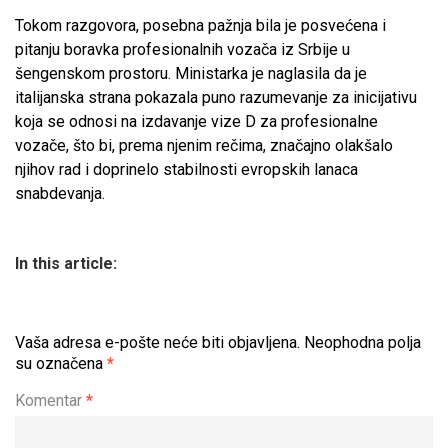
Tokom razgovora, posebna pažnja bila je posvećena i
pitanju boravka profesionalnih vozača iz Srbije u
šengenskom prostoru. Ministarka je naglasila da je
italijanska strana pokazala puno razumevanje za inicijativu
koja se odnosi na izdavanje vize D za profesionalne
vozače, što bi, prema njenim rečima, značajno olakšalo
njihov rad i doprinelo stabilnosti evropskih lanaca
snabdevanja.
In this article:
Vaša adresa e-pošte neće biti objavljena.
Neophodna polja
su označena
*
Komentar
*