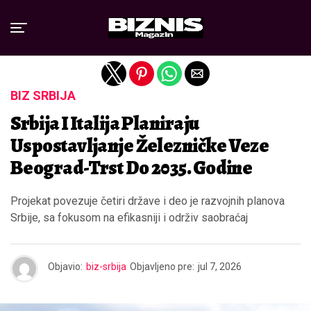
Exit mobile version
BIZ SRBIJA
Srbija I Italija Planiraju
Uspostavljanje Železničke Veze
Beograd-Trst Do 2035. Godine
Projekat povezuje četiri države i deo je razvojnih planova
Srbije, sa fokusom na efikasniji i održiv saobraćaj
Objavio:
biz-srbija
Objavljeno pre:
jul 7, 2026