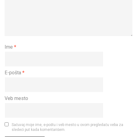
Ime
*
E-pošta
*
Veb mesto
Sačuvaj moje ime, e-poštu i veb mesto u ovom pregledaču veba za
sledeći put kada komentarišem.