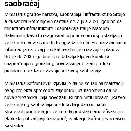
saobraćaj
Ministarka građevinarstva, saobraćaja i infrastrukture Srbije
Aleksandra Sofronijević sastala se 7. jula 2026. godine sa
ministrom infrastrukture i saobraćaja Italije Mateom
Salvinijem, kako bi razgovarali o ponovnom uspostavljanju
železničke veze između Beograda i Trsta. Prema zvaničnim
informacijama, ovaj projekat uvršten je u razvojne planove
Srbije do 2035. godine i predstavlja ključan korak ka
unapređenju regionalnog povezivanja, bržem protoku
putnika i robe, kao i razvoju održivog saobraćaja.
Ministarka Sofronijević izjavila je da će se rad na realizaciji
ovog projekta sprovoditi zajednički, uz napomenu da će
nova železnička linija povezati ukupno četiri države. „Razvoj
železničkog saobraćaja predstavlja jedan od naših
strateških prioriteta, jer želimo da podstaknemo efikasniji i
ekološki prihvatljiviji transport“, istakla je Sofronijević nakon
sastanka.