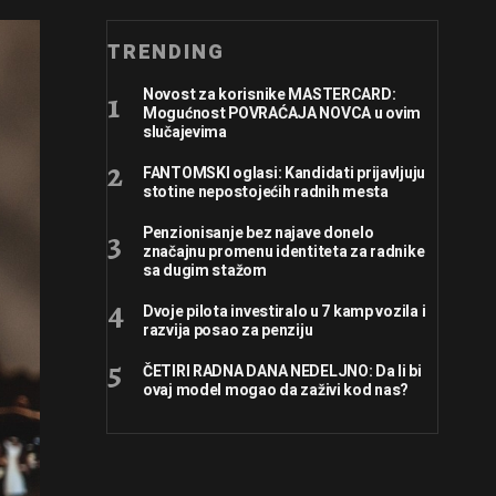
TRENDING
Novost za korisnike MASTERCARD:
Mogućnost POVRAĆAJA NOVCA u ovim
slučajevima
FANTOMSKI oglasi: Kandidati prijavljuju
stotine nepostojećih radnih mesta
Penzionisanje bez najave donelo
značajnu promenu identiteta za radnike
sa dugim stažom
Dvoje pilota investiralo u 7 kamp vozila i
razvija posao za penziju
ČETIRI RADNA DANA NEDELJNO: Da li bi
ovaj model mogao da zaživi kod nas?