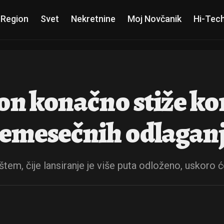
 Region
Svet
Nekretnine
Moj Novčanik
Hi-Tec
on konačno stiže ko
šemesečnih odlagan
tem, čije lansiranje je više puta odloženo, uskoro 