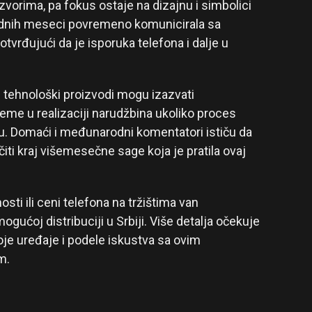
 izvorima, pa fokus ostaje na dizajnu i simbolici
odnih meseci povremeno komunicirala sa
vrđujući da je isporuka telefona i dalje u
i tehnološki proizvodi mogu izazvati
obleme u realizaciji narudžbina ukoliko proces
anu. Domaći i međunarodni komentatori ističu da
iti kraj višemesečne sage koja je pratila ovaj
ti ili ceni telefona na tržištima van
ogućoj distribuciji u Srbiji. Više detalja očekuje
voje uređaje i podele iskustva sa ovim
m.