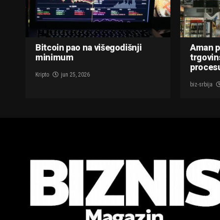
Bitcoin pao na višegodišnji
Aman p
minimum
trgovin
procesu
Kripto
jun 25, 2026
biz-srbija