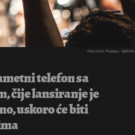
Foto Izvor: Pixabay / Splitshi
metni telefon sa
, čije lansiranje je
no, uskoro će biti
ima