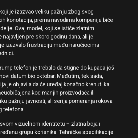
koji je izazvao veliku pažnju zbog svog
ičkih konotacija, prema navodima kompanije biće
lje. Ovaj model, koji se ističe zlatnim
 najavljen pre skoro godinu dana, ali je
 je izazvalo frustraciju među naručiocima i
dnici.
rump telefon je trebalo da stigne do kupaca još
 novi datum bio oktobar. Međutim, tek sada,
a je objavila da će uređaj konačno krenuti ka
neuobičajena kod manjih proizvođača ili
liku pažnju javnosti, ali serija pomeranja rokova
 telefona.
svom vizuelnom identitetu – zlatna boja i
određenu grupu korisnika. Tehničke specifikacije