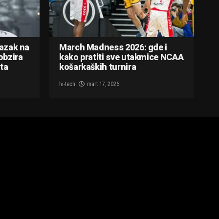
lazak na
March Madness 2026: gde i
obzira
kako pratiti sve utakmice NCAA
ta
košarkaških turnira
hi-tech
mart 17, 2026