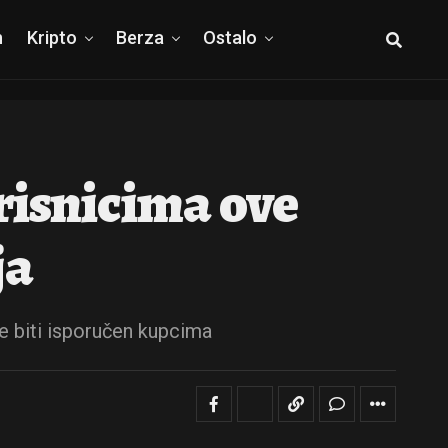
h
Kripto
Berza
Ostalo
risnicima ove
ja
će biti isporučen kupcima