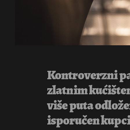
Kontroverzni pa
zlatnim kućištem
više puta odlože
isporučen kupc