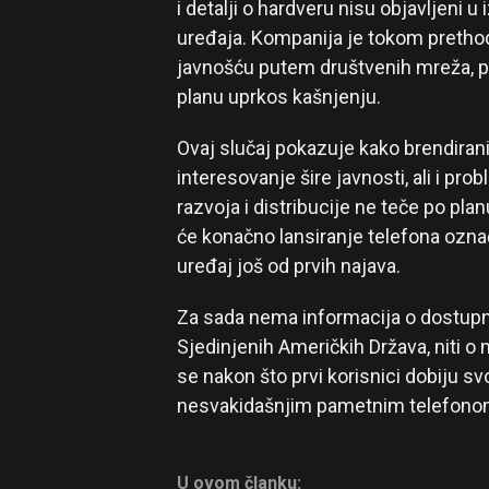
i detalji o hardveru nisu objavljeni u
uređaja. Kompanija je tokom preth
javnošću putem društvenih mreža, pot
planu uprkos kašnjenju.
Ovaj slučaj pokazuje kako brendiran
interesovanje šire javnosti, ali i pr
razvoja i distribucije ne teče po pl
će konačno lansiranje telefona označ
uređaj još od prvih najava.
Za sada nema informacija o dostupnos
Sjedinjenih Američkih Država, niti o m
se nakon što prvi korisnici dobiju s
nesvakidašnjim pametnim telefono
U ovom članku: