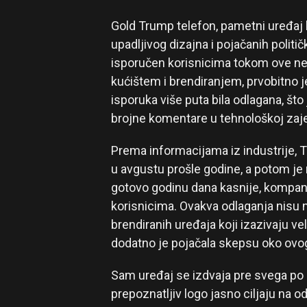
Gold Trump telefon, pametni uređaj 
upadljivog dizajna i pojačanih polit
isporučen korisnicima tokom ove nede
kućištem i brendiranjem, prvobitno je
isporuka više puta bila odlagana, što
brojne komentare u tehnološkoj zaje
Prema informacijama iz industrije, T
u avgustu prošle godine, a potom je
gotovo godinu dana kasnije, kompanij
korisnicima. Ovakva odlaganja nisu 
brendiranih uređaja koji izazivaju ve
dodatno je pojačala skepsu oko ovog
Sam uređaj se izdvaja pre svega po 
prepoznatljiv logo jasno ciljaju na 