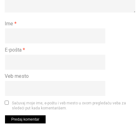
Ime
*
E-pošta
*
Veb mesto
Sačuvaj moje ime, e-poštu i veb mesto u ovom pregledaču veba za
sledeći put kada komentarišem.