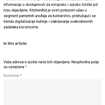
informacije o dostupnosti za evropsko i srpsko tržište još
nisu objavljene. KitchenAid je ovim potezom ušao u
segment pametnih uređaja za kulinarstvo, pridružujući se
trendu digitalizacije kuhinje i olakšavanja svakodnevnih
zadataka korisnicima.
In this article:
Vaša adresa e-pošte neće biti objavljena.
Neophodna polja
su označena
*
Komentar
*