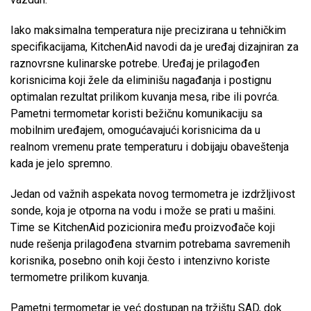
Iako maksimalna temperatura nije precizirana u tehničkim
specifikacijama, KitchenAid navodi da je uređaj dizajniran za
raznovrsne kulinarske potrebe. Uređaj je prilagođen
korisnicima koji žele da eliminišu nagađanja i postignu
optimalan rezultat prilikom kuvanja mesa, ribe ili povrća.
Pametni termometar koristi bežičnu komunikaciju sa
mobilnim uređajem, omogućavajući korisnicima da u
realnom vremenu prate temperaturu i dobijaju obaveštenja
kada je jelo spremno.
Jedan od važnih aspekata novog termometra je izdržljivost
sonde, koja je otporna na vodu i može se prati u mašini.
Time se KitchenAid pozicionira među proizvođače koji
nude rešenja prilagođena stvarnim potrebama savremenih
korisnika, posebno onih koji često i intenzivno koriste
termometre prilikom kuvanja.
Pametni termometar je već dostupan na tržištu SAD, dok