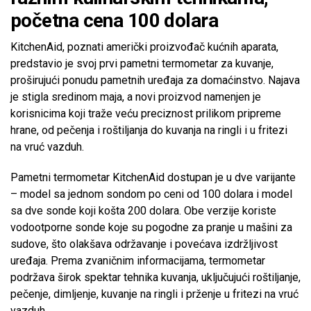
početna cena 100 dolara
KitchenAid, poznati američki proizvođač kućnih aparata,
predstavio je svoj prvi pametni termometar za kuvanje,
proširujući ponudu pametnih uređaja za domaćinstvo. Najava
je stigla sredinom maja, a novi proizvod namenjen je
korisnicima koji traže veću preciznost prilikom pripreme
hrane, od pečenja i roštiljanja do kuvanja na ringli i u fritezi
na vruć vazduh.
Pametni termometar KitchenAid dostupan je u dve varijante
– model sa jednom sondom po ceni od 100 dolara i model
sa dve sonde koji košta 200 dolara. Obe verzije koriste
vodootporne sonde koje su pogodne za pranje u mašini za
sudove, što olakšava održavanje i povećava izdržljivost
uređaja. Prema zvaničnim informacijama, termometar
podržava širok spektar tehnika kuvanja, uključujući roštiljanje,
pečenje, dimljenje, kuvanje na ringli i prženje u fritezi na vruć
vazduh.