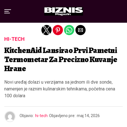
Exit mobile version
HI-TECH
KitchenAid Lansirao Prvi Pametni
Termometar Za Precizno Kuvanje
Hrane
Novi uređaj dolazi u verzijama sa jednom ili dve sonde,
namenjen je raznim kulinarskim tehnikama, početna cena
100 dolara
Objavio:
hi-tech
Objavljeno pre:
maj 14, 2026