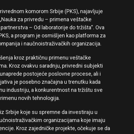
 Privrednom komorom Srbije (PKS), najavljuje
„Nauka za privredu – primena veštačke
 partnerstva – Od laboratorije do tržišta“. Ova
PKS, a program je osmišljen kao platforma za
panija i naučnoistraživačkih organizacija.
rešenja kroz praktičnu primenu veštačke
ima. Kroz ovakvu saradnju, privredni subjekti
 unaprede postojeće poslovne procese, ali i
cijativa je posebno značajna u trenutku kada
lnu industriju, a konkurentnost na tržištu sve
primenu novih tehnologija.
 Srbije koje su spremne da investiraju u
 naučnoistraživačkim organizacijama koje imaju
gencije. Kroz zajedničke projekte, očekuje se da