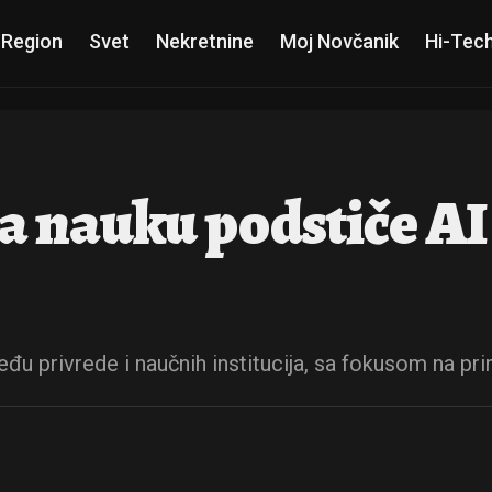
 Region
Svet
Nekretnine
Moj Novčanik
Hi-Tec
nauku podstiče AI i
đu privrede i naučnih institucija, sa fokusom na pr