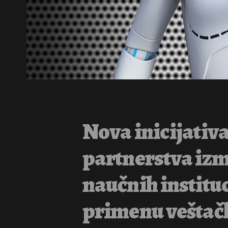
Nova inicijativ
partnerstva izm
naučnih institu
primenu veštačk