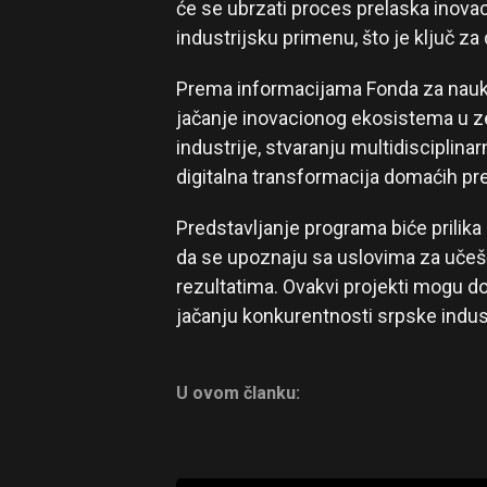
će se ubrzati proces prelaska inovac
industrijsku primenu, što je ključ za
Prema informacijama Fonda za nauku 
jačanje inovacionog ekosistema u ze
industrije, stvaranju multidisciplina
digitalna transformacija domaćih pr
Predstavljanje programa biće prilika
da se upoznaju sa uslovima za učeš
rezultatima. Ovakvi projekti mogu d
jačanju konkurentnosti srpske indus
U ovom članku: