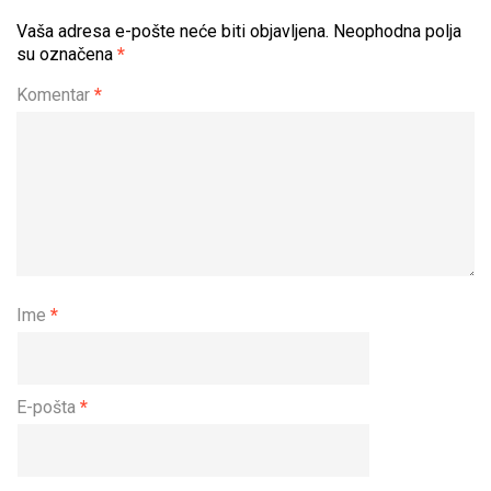
Vaša adresa e-pošte neće biti objavljena.
Neophodna polja
su označena
*
Komentar
*
Ime
*
E-pošta
*