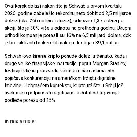
Ovaj korak dolazi nakon što je Schwab u prvom kvartalu
2026. godine zabeležio rekordnu neto dobit od 2,5 milijarde
dolara (oko 266 milijardi dinara), odnosno 1,37 dolara po
akciji, što je 30% više u odnosu na prethodnu godinu. Ukupni
prihodi kompanije porasli su 16% na 6,5 milijardi dolara, dok
je broj aktivnih brokerskih naloga dostigao 39,1 milion.
Schwab-ovo širenje kripto ponude dolazi u trenutku kada i
druge velike finansijske institucije, poput Morgan Stanley,
testiraju slične proizvode sa niskim naknadama, što
pojačava konkurenciju na američkom tržištu digitalne
imovine. U domaćem kontekstu, kripto tržište u Srbiji još
uvek nije u potpunosti regulisano, a dobit od trgovanja
podleže porezu od 15%.
In this article: