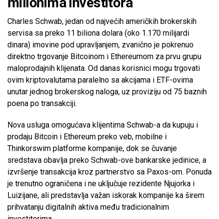
milionima investitora
Charles Schwab, jedan od najvećih američkih brokerskih
servisa sa preko 11 biliona dolara (oko 1.170 milijardi
dinara) imovine pod upravljanjem, zvanično je pokrenuo
direktno trgovanje Bitcoinom i Ethereumom za prvu grupu
maloprodajnih klijenata. Od danas korisnici mogu trgovati
ovim kriptovalutama paralelno sa akcijama i ETF-ovima
unutar jednog brokerskog naloga, uz proviziju od 75 baznih
poena po transakciji.
Nova usluga omogućava klijentima Schwab-a da kupuju i
prodaju Bitcoin i Ethereum preko veb, mobilne i
Thinkorswim platforme kompanije, dok se čuvanje
sredstava obavlja preko Schwab-ove bankarske jedinice, a
izvršenje transakcija kroz partnerstvo sa Paxos-om. Ponuda
je trenutno ograničena i ne uključuje rezidente Njujorka i
Luizijane, ali predstavlja važan iskorak kompanije ka širem
prihvatanju digitalnih aktiva među tradicionalnim
investitorima.