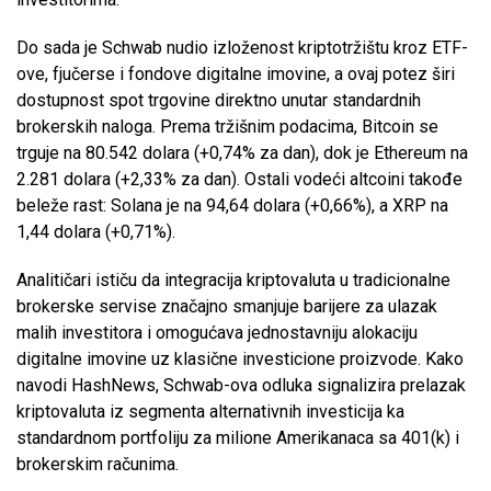
Do sada je Schwab nudio izloženost kriptotržištu kroz ETF-
ove, fjučerse i fondove digitalne imovine, a ovaj potez širi
dostupnost spot trgovine direktno unutar standardnih
brokerskih naloga. Prema tržišnim podacima, Bitcoin se
trguje na 80.542 dolara (+0,74% za dan), dok je Ethereum na
2.281 dolara (+2,33% za dan). Ostali vodeći altcoini takođe
beleže rast: Solana je na 94,64 dolara (+0,66%), a XRP na
1,44 dolara (+0,71%).
Analitičari ističu da integracija kriptovaluta u tradicionalne
brokerske servise značajno smanjuje barijere za ulazak
malih investitora i omogućava jednostavniju alokaciju
digitalne imovine uz klasične investicione proizvode. Kako
navodi HashNews, Schwab-ova odluka signalizira prelazak
kriptovaluta iz segmenta alternativnih investicija ka
standardnom portfoliju za milione Amerikanaca sa 401(k) i
brokerskim računima.