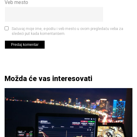
Veb mesto
Sačuvaj moje ime, e-poštu i veb mesto u ovom pregledaču veba za
sledeći put kada komentarišem.
Možda će vas interesovati