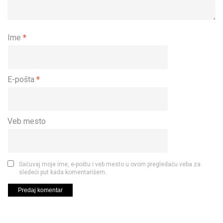
Ime
*
E-pošta
*
Veb mesto
Sačuvaj moje ime, e-poštu i veb mesto u ovom pregledaču veba za
sledeći put kada komentarišem.