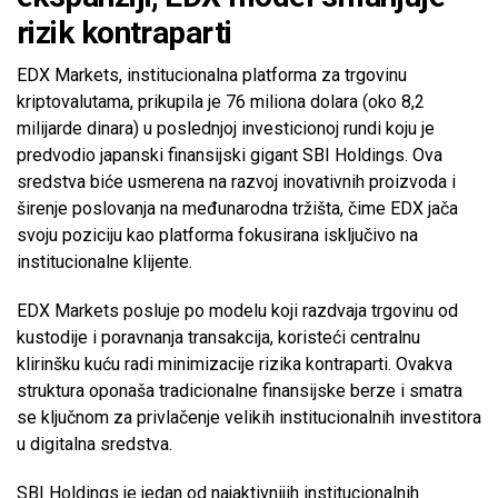
rizik kontraparti
EDX Markets, institucionalna platforma za trgovinu
kriptovalutama, prikupila je 76 miliona dolara (oko 8,2
milijarde dinara) u poslednjoj investicionoj rundi koju je
predvodio japanski finansijski gigant SBI Holdings. Ova
sredstva biće usmerena na razvoj inovativnih proizvoda i
širenje poslovanja na međunarodna tržišta, čime EDX jača
svoju poziciju kao platforma fokusirana isključivo na
institucionalne klijente.
EDX Markets posluje po modelu koji razdvaja trgovinu od
kustodije i poravnanja transakcija, koristeći centralnu
klirinšku kuću radi minimizacije rizika kontraparti. Ovakva
struktura oponaša tradicionalne finansijske berze i smatra
se ključnom za privlačenje velikih institucionalnih investitora
u digitalna sredstva.
SBI Holdings je jedan od najaktivnijih institucionalnih