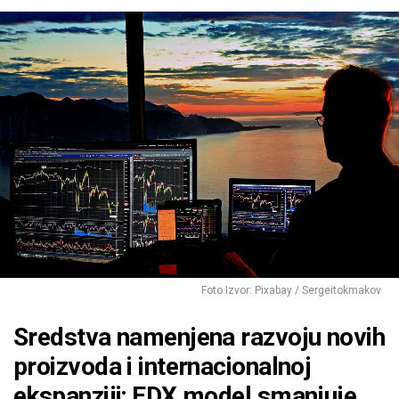
Foto Izvor: Pixabay / Sergeitokmakov
Sredstva namenjena razvoju novih
proizvoda i internacionalnoj
ekspanziji; EDX model smanjuje