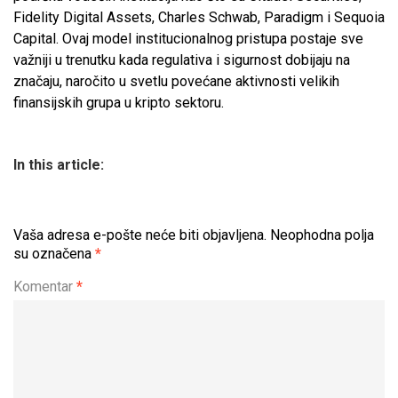
Fidelity Digital Assets, Charles Schwab, Paradigm i Sequoia
Capital. Ovaj model institucionalnog pristupa postaje sve
važniji u trenutku kada regulativa i sigurnost dobijaju na
značaju, naročito u svetlu povećane aktivnosti velikih
finansijskih grupa u kripto sektoru.
In this article:
Vaša adresa e-pošte neće biti objavljena.
Neophodna polja
su označena
*
Komentar
*