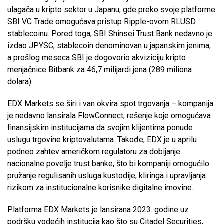
ulagača u kripto sektor u Japanu, gde preko svoje platforme
SBI VC Trade omogućava pristup Ripple-ovom RLUSD
stablecoinu. Pored toga, SBI Shinsei Trust Bank nedavno je
izdao JPYSC, stablecoin denominovan u japanskim jenima,
a prošlog meseca SBI je dogovorio akviziciju kripto
menjačnice Bitbank za 46,7 milijardi jena (289 miliona
dolara).
EDX Markets se širi i van okvira spot trgovanja – kompanija
je nedavno lansirala FlowConnect, rešenje koje omogućava
finansijskim institucijama da svojim klijentima ponude
uslugu trgovine kriptovalutama. Takođe, EDX je u aprilu
podneo zahtev američkom regulatoru za dobijanje
nacionalne povelje trust banke, što bi kompaniji omogućilo
pružanje regulisanih usluga kustodije, kliringa i upravljanja
rizikom za institucionalne korisnike digitalne imovine.
Platforma EDX Markets je lansirana 2023. godine uz
podršku vodećih institucija kao što su Citadel Securities,