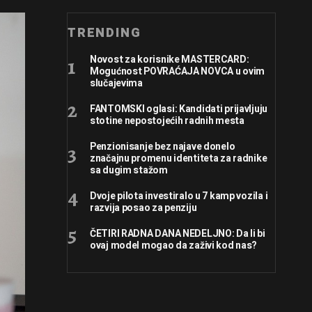
TRENDING
Novost za korisnike MASTERCARD:
Mogućnost POVRAĆAJA NOVCA u ovim
slučajevima
FANTOMSKI oglasi: Kandidati prijavljuju
stotine nepostojećih radnih mesta
Penzionisanje bez najave donelo
značajnu promenu identiteta za radnike
sa dugim stažom
Dvoje pilota investiralo u 7 kamp vozila i
razvija posao za penziju
ČETIRI RADNA DANA NEDELJNO: Da li bi
ovaj model mogao da zaživi kod nas?