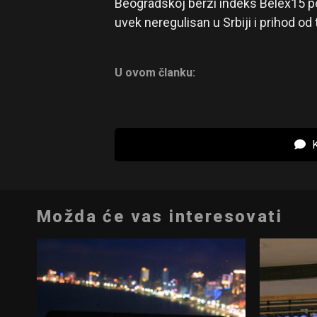
Beogradskoj berzi indeks Belex15 por
uvek neregulisan u Srbiji i prihod o
U ovom članku:
K
Možda će vas interesovati