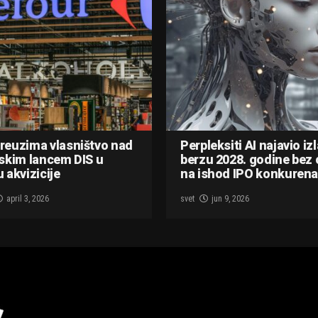
reuzima vlasništvo nad
Perpleksiti AI najavio iz
skim lancem DIS u
berzu 2028. godine bez 
 akvizicije
na ishod IPO konkurena
april 3, 2026
svet
jun 9, 2026