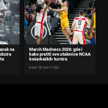
lazak na
March Madness 2026: gde i
obzira
kako pratiti sve utakmice NCAA
ta
košarkaških turnira
hi-tech
mart 17, 2026