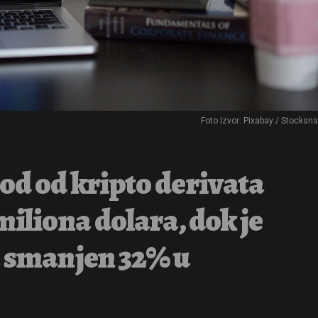
Foto Izvor: Pixabay / Stocksn
od od kripto derivata
miliona dolara, dok je
a smanjen 32% u