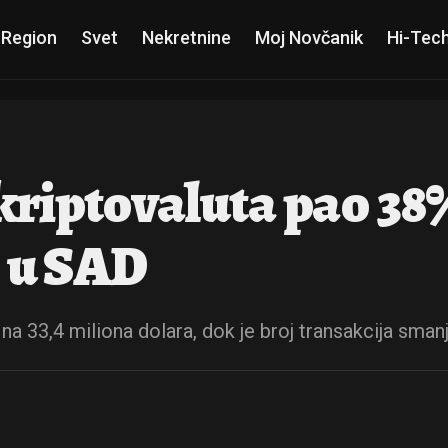
 Region
Svet
Nekretnine
Moj Novčanik
Hi-Tec
kriptovaluta pao 38
e u SAD
na 33,4 miliona dolara, dok je broj transakcija sman