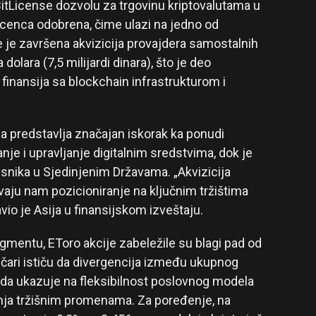
 BitLicense dozvolu za trgovinu kriptovalutama u
 licenca odobrena, čime ulazi na jedno od
đe je završena akvizicija provajdera samostalnih
olara (7,5 milijardi dinara), što je deo
 finansija sa blockchain infrastrukturom i
-a predstavlja značajan iskorak ka ponudi
je i upravljanje digitalnim sredstvima, dok je
isnika u Sjedinjenim Državama. „Akvizicija
aju nam pozicioniranje na ključnim tržištima
avio je Asija u finansijskom izveštaju.
egmentu, EToro akcije zabeležile su blagi pad od
ičari ističu da divergencija između ukupnog
hoda ukazuje na fleksibilnost poslovnog modela
ja tržišnim promenama. Za poređenje, na