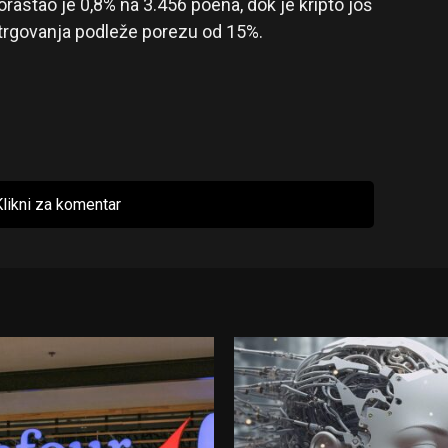
astao je 0,8% na 3.456 poena, dok je kripto još
d trgovanja podleže porezu od 15%.
likni za komentar