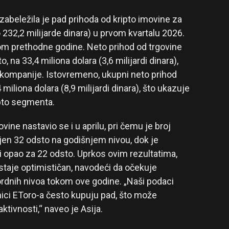
zabeležila je pad prihoda od kripto imovine za
o 232,2 milijarde dinara) u prvom kvartalu 2026.
om prethodne godine. Neto prihod od trgovine
 na 33,4 miliona dolara (3,6 milijardi dinara),
i kompanije. Istovremeno, ukupni neto prihod
miliona dolara (8,9 milijardi dinara), što ukazuje
ipto segmenta.
ovine nastavio se i u aprilu, pri čemu je broj
njen 32 odsto na godišnjem nivou, dok je
i opao za 22 odsto. Uprkos ovim rezultatima,
 ostaje optimističan, navodeći da očekuje
ordnih nivoa tokom ove godine. „Naši podaci
nici EToro-a često kupuju pad, što može
ktivnosti,“ naveo je Asija.