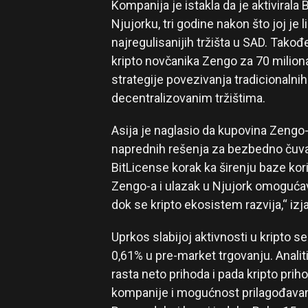
Kompanija je istakla da je aktivirala
Njujorku, tri godine nakon što joj je
najregulisanijih tržišta u SAD. Tako
kripto novčanika Zengo za 70 miliona d
strategije povezivanja tradicionalnih
decentralizovanim tržištima.
Asija je naglasio da kupovina Zengo
naprednih rešenja za bezbedno čuvan
BitLicense korak ka širenju baze kor
Zengo-a i ulazak u Njujork omogućav
dok se kripto ekosistem razvija,“ izj
Uprkos slabijoj aktivnosti u kripto s
0,61% u pre-market trgovanju. Analit
rasta neto prihoda i pada kripto pri
kompanije i mogućnost prilagođavan