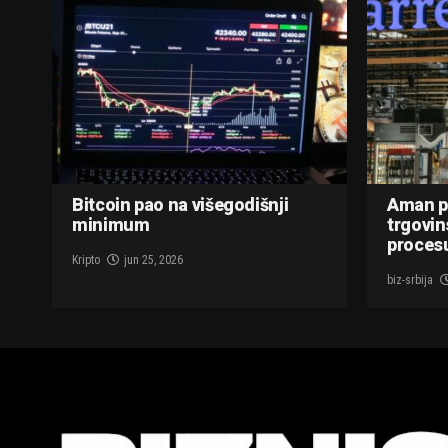
Bitcoin pao na višegodišnji
Aman p
minimum
trgovin
procesu
Kripto
jun 25, 2026
biz-srbija