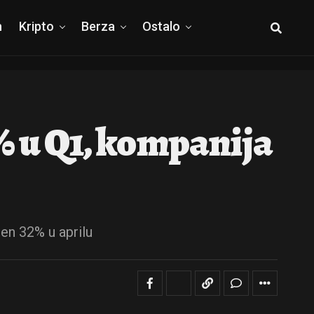
h
Kripto
Berza
Ostalo
% u Q1, kompanija
jen 32% u aprilu