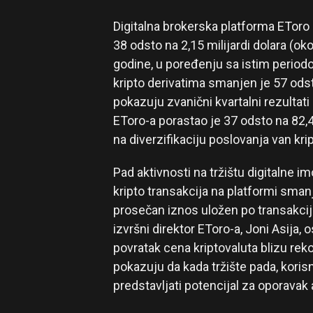
Digitalna brokerska platforma EToro 
38 odsto na 2,15 milijardi dolara (ok
godine, u poređenju sa istim period
kripto derivatima smanjen je 57 odsto,
pokazuju zvanični kvartalni rezultat
EToro-a porastao je 37 odsto na 82,4 
na diverzifikaciju poslovanja van kr
Pad aktivnosti na tržištu digitalne im
kripto transakcija na platformi sma
prosečan iznos uložen po transakcij
izvršni direktor EToro-a, Joni Asija,
povratak cena kriptovaluta blizu rek
pokazuju da kada tržište pada, koris
predstavljati potencijal za oporavak a