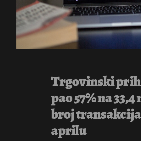
Trgovinski prih
pao 57% na 33,4 
broj transakcij
aprilu