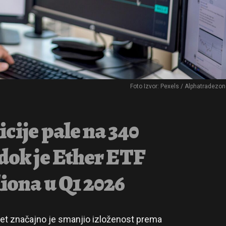
Foto Izvor: Pexels / Alphatradezo
cije pale na 340
 dok je Ether ETF
iona u Q1 2026
eet značajno je smanjio izloženost prema