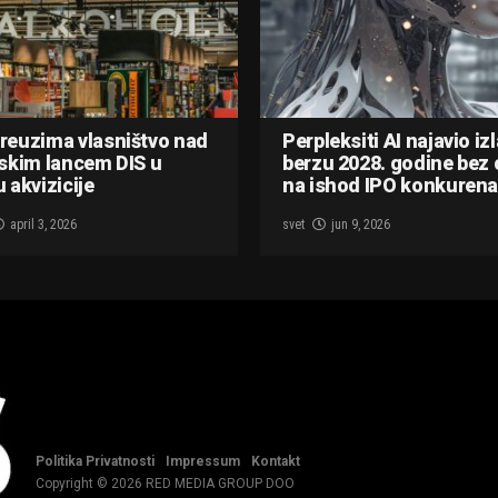
reuzima vlasništvo nad
Perpleksiti AI najavio iz
skim lancem DIS u
berzu 2028. godine bez 
 akvizicije
na ishod IPO konkurena
april 3, 2026
svet
jun 9, 2026
Politika Privatnosti
Impressum
Kontakt
Copyright © 2026 RED MEDIA GROUP DOO