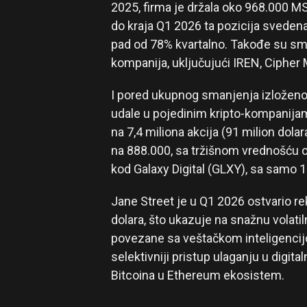
2025, firma je držala oko 968.000 MS
do kraja Q1 2026 ta pozicija svedena 
pad od 78% kvartalno. Takođe su sma
kompanija, uključujući IREN, Cipher M
I pored ukupnog smanjenja izloženos
udale u pojedinim kripto-kompanijama
na 7,4 miliona akcija (91 milion dola
na 888.000, sa tržišnom vrednošću o
kod Galaxy Digital (GLXY), sa samo 17
Jane Street je u Q1 2026 ostvario re
dolara, što ukazuje na snažnu volatiln
povezane sa veštačkom inteligencij
selektivniji pristup ulaganju u digit
Bitcoina u Ethereum ekosistem.