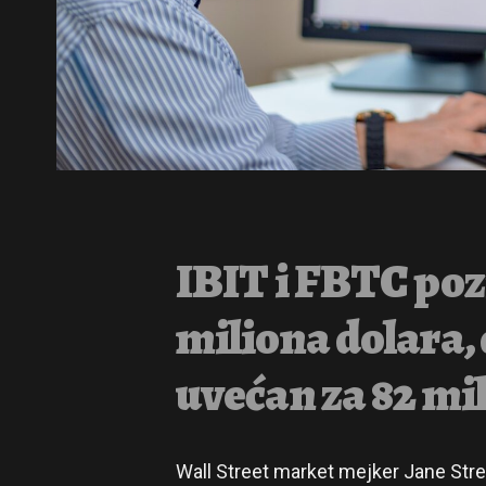
IBIT i FBTC pozi
miliona dolara,
uvećan za 82 mil
Wall Street market mejker Jane Str