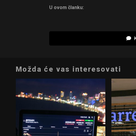
U ovom članku:
K
Možda će vas interesovati