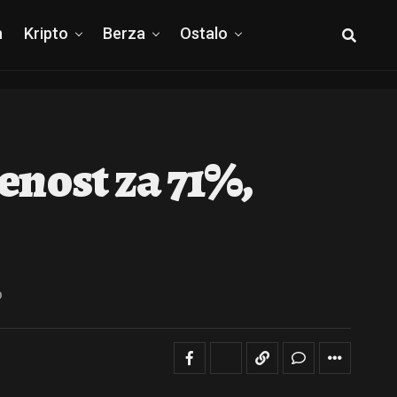
h
Kripto
Berza
Ostalo
enost za 71%,
6