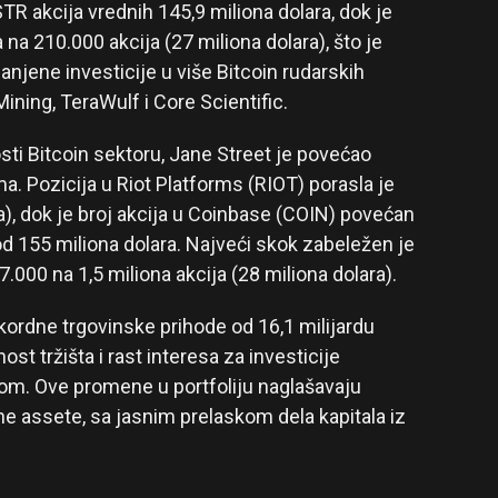
TR akcija vrednih 145,9 miliona dolara, dok je
na 210.000 akcija (27 miliona dolara), što je
njene investicije u više Bitcoin rudarskih
ining, TeraWulf i Core Scientific.
ti Bitcoin sektoru, Jane Street je povećao
. Pozicija u Riot Platforms (RIOT) porasla je
ra), dok je broj akcija u Coinbase (COIN) povećan
d 155 miliona dolara. Najveći skok zabeležen je
.000 na 1,5 miliona akcija (28 miliona dolara).
kordne trgovinske prihode od 16,1 milijardu
ost tržišta i rast interesa za investicije
om. Ove promene u portfoliju naglašavaju
alne assete, sa jasnim prelaskom dela kapitala iz