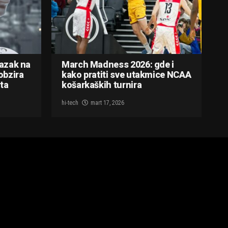
lazak na
March Madness 2026: gde i
obzira
kako pratiti sve utakmice NCAA
ta
košarkaških turnira
hi-tech
mart 17, 2026