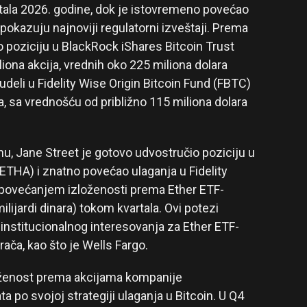
tala 2026. godine, dok je istovremeno povećao
pokazuju najnoviji regulatorni izveštaji. Prema
o poziciju u BlackRock iShares Bitcoin Trust
iliona akcija, vrednih oko 225 miliona dolara
 udeli u Fidelity Wise Origin Bitcoin Fund (FBTC)
a, sa vrednošću od približno 115 miliona dolara
inu, Jane Street je gotovo udvostručio poziciju u
THA) i znatno povećao ulaganja u Fidelity
povećanjem izloženosti prema Ether ETF-
ilijardi dinara) tokom kvartala. Ovi potezi
 institucionalnog interesovanja za Ether ETF-
rača, kao što je Wells Fargo.
oženost prema akcijama kompanije
a po svojoj strategiji ulaganja u Bitcoin. U Q4