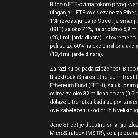
Bitcoin ETF-ovima tokom prvog kvar
ulaganja u ETF-ove vezane za Ether, 
13F izveštaju, Jane Street je smanji
(IBIT) za oko 71%, na približno 5,9 m
(26,1 milijarda dinara). Istovremeno,
pali su za 60% na oko 2 miliona akcij
(13,4 milijarde dinara).
Za razliku od pada izloženosti Bitco
BlackRock iShares Ethereum Trust (E
Ethereum Fund (FETH), sa ukupnim 
ovima za oko 82 miliona dolara (9,5 m
dolaze u trenutku kada su prvi znaci
ove zabeleženi i kod drugih velikih ig
Jane Street je dodatno smanjio izl
MicroStrategy (MSTR), koja je poznat