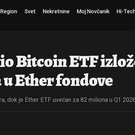
 Region
Svet
Nekretnine
Moj Novčanik
Hi-Tec
io Bitcoin ETF izlož
 u Ether fondove
ara, dok je Ether ETF uvećan za 82 miliona u Q1 202