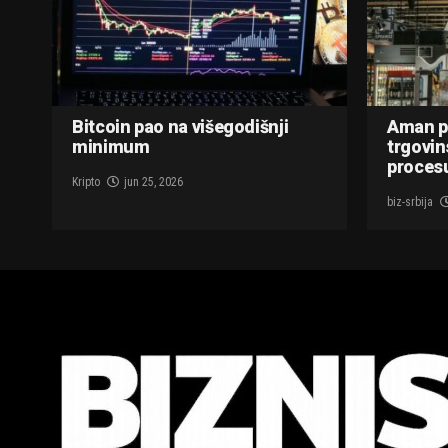
Bitcoin pao na višegodišnji
Aman p
minimum
trgovin
procesu
Kripto
jun 25, 2026
biz-srbija