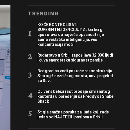
TRENDING
KO ĆE KONTROLISATI
SUPERINTELIGENCIJU? Zakerberg
upozorava da najveća opasnost nije
sama veštačka inteligencija, već
koncentracija moći!
Rudarstvo u Srbiji zapošljava 32.000 ljudi
i čuva energetsku sigurnost zemlje
Beograd na vodi pokreće rekonstrukciju
Starog železničkog mosta, novi projekat
za Savu
Culver’s beleži rast prodaje smrznutog
kasterda u poređenju sa Freddy’s i Shake
Shack
Stigla snažna poruka za ljude koji rade
jedan od NAJTEŽIH poslova u Srbiji