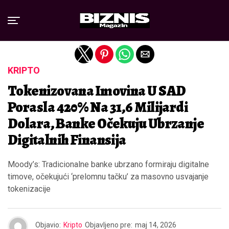
Exit mobile version
KRIPTO
Tokenizovana Imovina U SAD
Porasla 420% Na 31,6 Milijardi
Dolara, Banke Očekuju Ubrzanje
Digitalnih Finansija
Moody’s: Tradicionalne banke ubrzano formiraju digitalne
timove, očekujući ‘prelomnu tačku’ za masovno usvajanje
tokenizacije
Objavio:
Kripto
Objavljeno pre:
maj 14, 2026