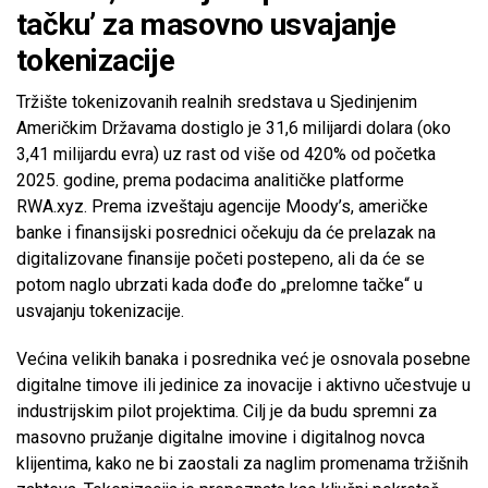
tačku’ za masovno usvajanje
tokenizacije
Tržište tokenizovanih realnih sredstava u Sjedinjenim
Američkim Državama dostiglo je 31,6 milijardi dolara (oko
3,41 milijardu evra) uz rast od više od 420% od početka
2025. godine, prema podacima analitičke platforme
RWA.xyz. Prema izveštaju agencije Moody’s, američke
banke i finansijski posrednici očekuju da će prelazak na
digitalizovane finansije početi postepeno, ali da će se
potom naglo ubrzati kada dođe do „prelomne tačke“ u
usvajanju tokenizacije.
Većina velikih banaka i posrednika već je osnovala posebne
digitalne timove ili jedinice za inovacije i aktivno učestvuje u
industrijskim pilot projektima. Cilj je da budu spremni za
masovno pružanje digitalne imovine i digitalnog novca
klijentima, kako ne bi zaostali za naglim promenama tržišnih