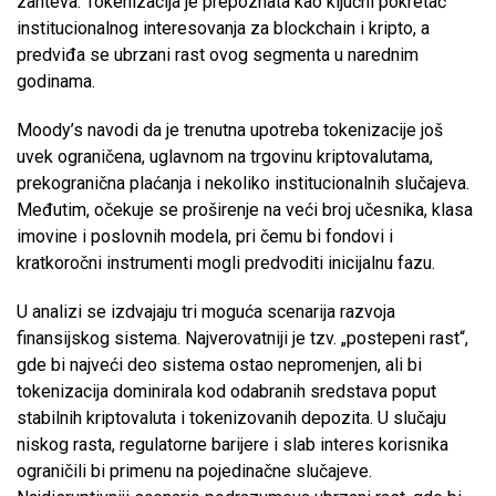
zahteva. Tokenizacija je prepoznata kao ključni pokretač
institucionalnog interesovanja za blockchain i kripto, a
predviđa se ubrzani rast ovog segmenta u narednim
godinama.
Moody’s navodi da je trenutna upotreba tokenizacije još
uvek ograničena, uglavnom na trgovinu kriptovalutama,
prekogranična plaćanja i nekoliko institucionalnih slučajeva.
Međutim, očekuje se proširenje na veći broj učesnika, klasa
imovine i poslovnih modela, pri čemu bi fondovi i
kratkoročni instrumenti mogli predvoditi inicijalnu fazu.
U analizi se izdvajaju tri moguća scenarija razvoja
finansijskog sistema. Najverovatniji je tzv. „postepeni rast“,
gde bi najveći deo sistema ostao nepromenjen, ali bi
tokenizacija dominirala kod odabranih sredstava poput
stabilnih kriptovaluta i tokenizovanih depozita. U slučaju
niskog rasta, regulatorne barijere i slab interes korisnika
ograničili bi primenu na pojedinačne slučajeve.