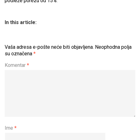
podleže porezu od 15%.
In this article:
Vaša adresa e-pošte neće biti objavljena.
Neophodna polja
su označena
*
Komentar
*
Ime
*