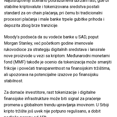
Najdisruptivniji scenario podrazumeva ubrzani rast, gde bi
stabilne kriptovalute i tokenizovana sredstva postali
standard za on-chain plaćanja, pri čemu bi tradicionalni
procesori plaćanja i male banke trpele gubitke prihoda i
depozita zbog brze tranzicije.
Moody’s podseća da su vodeće banke u SAD, poput
Morgan Stanley, već početkom godine imenovale
rukovodioce za strategiju digitalnih sredstava i lansirale
nove proizvode u vezi sa kriptom. Međunarodni monetarni
fond (MMF) takođe je ocenio da tokenizacija može smanjiti
frikcije i povećati transparentnost na finansijskim tržištima,
ali upozorava na potencijalne izazove po finansijsku
stabilnost.
Za domaće investitore, rast tokenizacije i digitalne
finansijske infrastrukture može biti signal za praćenje
promena u globalnom trendu upravljanja imovinom. U Srbiji
kripto tržište još uvek nije potpuno regulisano, a dobit