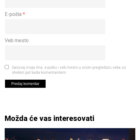
E-pošta
*
Veb mesto
Sačuvaj moje ime, e-poštu i veb mesto u ovom pregledaču veba za
sledeći put kada komentarišem.
Možda će vas interesovati