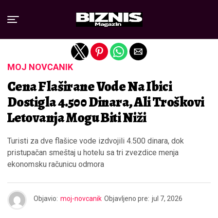
Exit mobile version
MOJ NOVČANIK
Cena Flaširane Vode Na Ibici
Dostigla 4.500 Dinara, Ali Troškovi
Letovanja Mogu Biti Niži
Turisti za dve flašice vode izdvojili 4.500 dinara, dok
pristupačan smeštaj u hotelu sa tri zvezdice menja
ekonomsku računicu odmora
Objavio:
moj-novcanik
Objavljeno pre:
jul 7, 2026