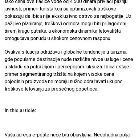
Iako cena dve flašice vode od 4.500 dinara privlači pažnju
javnosti, primeri turista koji su optimizovali troškove
pokazuju da Ibica nije ekskluzivno ostrvo za najbogatije. Uz
pažljivo planiranje, troškovi odmora mogu biti prilagođeni
širem krugu putnika, a ekonomska dinamika letovališta
omogućava ponudu u širokom cenovnom rasponu.
Ovakva situacija odražava i globalne tendencije u turizmu,
gde popularne destinacije nude različite nivoe usluge i cene
u skladu sa potražnjom i percepcijom luksuza. Ibica ostaje
primer segmentiranog tržišta na kojem visoke cene
pojedinih proizvoda ne moraju nužno odražavati ukupne
troškove letovanja za prosečnog posetioca.
In this article:
Vaša adresa e-pošte neće biti objavljena.
Neophodna polja