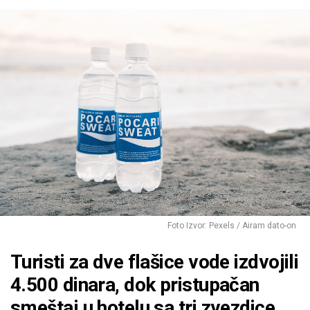
Foto Izvor: Pexels / Airam dato-on
Turisti za dve flašice vode izdvojili
4.500 dinara, dok pristupačan
smeštaj u hotelu sa tri zvezdice