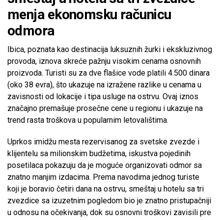
menja ekonomsku računicu
odmora
Ibica, poznata kao destinacija luksuznih žurki i ekskluzivnog
provoda, iznova skreće pažnju visokim cenama osnovnih
proizvoda. Turisti su za dve flašice vode platili 4.500 dinara
(oko 38 evra), što ukazuje na izražene razlike u cenama u
zavisnosti od lokacije i tipa usluge na ostrvu. Ovaj iznos
značajno premašuje prosečne cene u regionu i ukazuje na
trend rasta troškova u popularnim letovalištima.
Uprkos imidžu mesta rezervisanog za svetske zvezde i
klijentelu sa milionskim budžetima, iskustva pojedinih
posetilaca pokazuju da je moguće organizovati odmor sa
znatno manjim izdacima. Prema navodima jednog turiste
koji je boravio četiri dana na ostrvu, smeštaj u hotelu sa tri
zvezdice sa izuzetnim pogledom bio je znatno pristupačniji
u odnosu na očekivanja, dok su osnovni troškovi zavisili pre