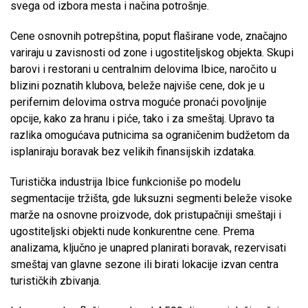
svega od izbora mesta i načina potrošnje.
Cene osnovnih potrepština, poput flaširane vode, značajno
variraju u zavisnosti od zone i ugostiteljskog objekta. Skupi
barovi i restorani u centralnim delovima Ibice, naročito u
blizini poznatih klubova, beleže najviše cene, dok je u
perifernim delovima ostrva moguće pronaći povoljnije
opcije, kako za hranu i piće, tako i za smeštaj. Upravo ta
razlika omogućava putnicima sa ograničenim budžetom da
isplaniraju boravak bez velikih finansijskih izdataka.
Turistička industrija Ibice funkcioniše po modelu
segmentacije tržišta, gde luksuzni segmenti beleže visoke
marže na osnovne proizvode, dok pristupačniji smeštaji i
ugostiteljski objekti nude konkurentne cene. Prema
analizama, ključno je unapred planirati boravak, rezervisati
smeštaj van glavne sezone ili birati lokacije izvan centra
turističkih zbivanja.