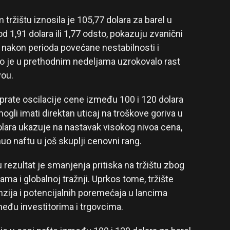
tržištu iznosila je 105,77 dolara za barel u
d 1,91 dolara ili 1,77 odsto, pokazuju zvanični
i nakon perioda povećane nestabilnosti i
to je u prethodnim nedeljama uzrokovalo rast
ou.
i prate oscilacije cene između 100 i 120 dolara
mogli imati direktan uticaj na troškove goriva u
dolara ukazuje na nastavak visokog nivoa cena,
nuo naftu u još skuplji cenovni rang.
rezultat je smanjenja pritiska na tržištu zbog
ma i globalnoj tražnji. Uprkos tome, tržište
nzija i potencijalnih poremećaja u lancima
eđu investitorima i trgovcima.