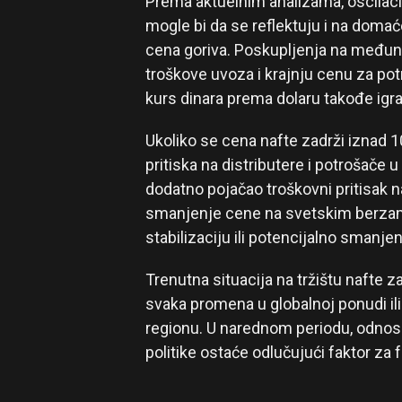
Prema aktuelnim analizama, oscilacij
mogle bi da se reflektuju i na doma
cena goriva. Poskupljenja na međuna
troškove uvoza i krajnju cenu za potr
kurs dinara prema dolaru takođe igr
Ukoliko se cena nafte zadrži iznad 1
pritiska na distributere i potrošače u
dodatno pojačao troškovni pritisak n
smanjenje cene na svetskim berzama 
stabilizaciju ili potencijalno smanj
Trenutna situacija na tržištu nafte za
svaka promena u globalnoj ponudi ili 
regionu. U narednom periodu, odnos
politike ostaće odlučujući faktor z