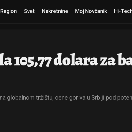
 Region
Svet
Nekretnine
Moj Novčanik
Hi-Tec
a 105,77 dolara za b
na globalnom tržištu, cene goriva u Srbiji pod pote