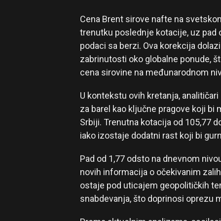
Cena Brent sirove nafte na svetskom 
trenutku poslednje kotacije, uz pad o
podaci sa berzi. Ova korekcija dolaz
zabrinutosti oko globalne ponude, š
cena sirovine na međunarodnom niv
U kontekstu ovih kretanja, analitičar
za barel kao ključne pragove koji bi 
Srbiji. Trenutna kotacija od 105,77 
iako izostaje dodatni rast koji bi gur
Pad od 1,77 odsto na dnevnom nivou 
novih informacija o očekivanim zaliha
ostaje pod uticajem geopolitičkih te
snabdevanja, što doprinosi oprezu m