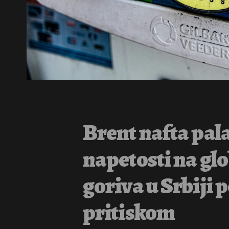
Brent nafta pala
napetosti na glo
goriva u Srbiji 
pritiskom