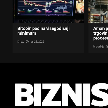
Bitcoin pao na višegodišnji
Aman p
minimum
trgovin
procesu
Kripto
jun 25, 2026
biz-srbija