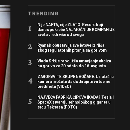
TRENDING
Nije NAFTA, nije ZLATO: Resurs koji
danas pokreće NAJMOĆNIJE KOMPANIJE
sveta vredi više od svega
Ryanair obustavlja sve letove iz Niša
zbog regulatornih pitanja sa gorivom
Vlada Srbije produžila umanjenje akciza
na gorivo za 20 odsto do 16. avgusta
ZABORAVITE SKUPE NAOČARE: Uz običnu
kameru možete da dodirujete virtuelne
predmete (VIDEO)
NAJVEĆA FABRIKA ČIPOVA IKADA? Tesla i
SpaceX stvaraju tehnološkog giganta u
srcu Teksasa (FOTO)