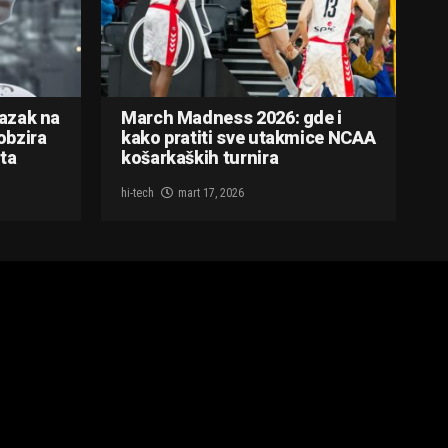
lazak na
March Madness 2026: gde i
obzira
kako pratiti sve utakmice NCAA
ta
košarkaških turnira
hi-tech
mart 17, 2026