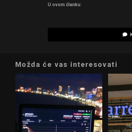
U ovom članku:
K
Možda će vas interesovati