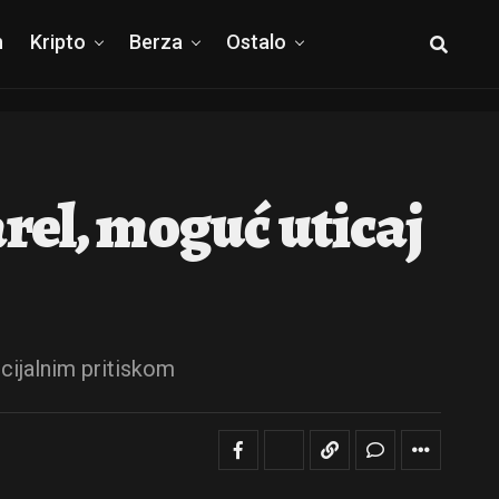
h
Kripto
Berza
Ostalo
arel, moguć uticaj
ncijalnim pritiskom