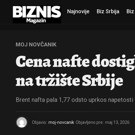
Najnovije
Biz Srbija
Biz
MOJ NOVČANIK
Cena nafte dostigl
na tržište Srbije
Brent nafta pala 1,77 odsto uprkos napetosti 
Objavio:
moj-novcanik
Objavljeno pre:
maj 13, 2026