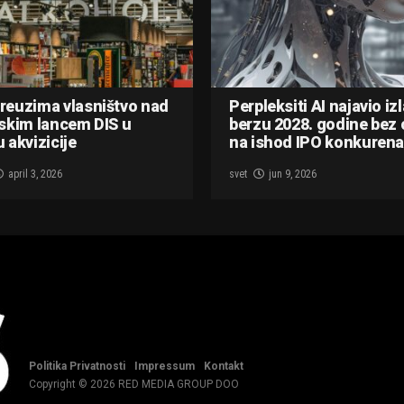
reuzima vlasništvo nad
Perpleksiti AI najavio iz
skim lancem DIS u
berzu 2028. godine bez 
 akvizicije
na ishod IPO konkurena
april 3, 2026
svet
jun 9, 2026
Politika Privatnosti
Impressum
Kontakt
Copyright © 2026 RED MEDIA GROUP DOO