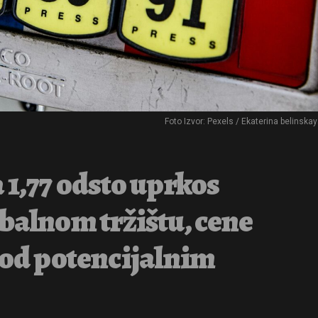
Foto Izvor: Pexels / Ekaterina belinska
 1,77 odsto uprkos
balnom tržištu, cene
pod potencijalnim