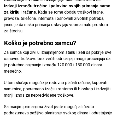
izdvoji između trećine i polovine svojih primanja samo
za kiriju i račune
. Kada se tome dodaju troškovi hrane,
prevoza, telefona, interneta i osnovnih životnih potreba,
jasno je da niska primanja ostavljaju veoma malo prostora
za štednju.
Koliko je potrebno samcu?
Za samca koji živi u iznajmljenom stanu i želi da pokrije sve
osnovne troškove bez većih odricanja, mnogi procenjuju da
je potrebno najmanje između 120.000 i 150.000 dinara
mesečno.
U tom slučaju moguće je redovno plaćati račune, kupovati
namirnice, povremeno izaći u restoran ili bioskop i izdvojiti
manji iznos za nepredviđene troškove.
Sa manjim primanjima život jeste moguć, ali često
podrazumeva pažljivo planiranje svakog dinara i odustajanje