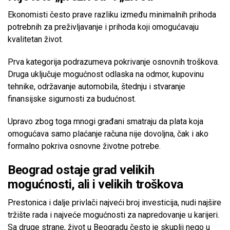
Ekonomisti često prave razliku između minimalnih prihoda
potrebnih za preživljavanje i prihoda koji omogućavaju
kvalitetan život.
Prva kategorija podrazumeva pokrivanje osnovnih troškova.
Druga uključuje mogućnost odlaska na odmor, kupovinu
tehnike, održavanje automobila, štednju i stvaranje
finansijske sigurnosti za budućnost.
Upravo zbog toga mnogi građani smatraju da plata koja
omogućava samo plaćanje računa nije dovoljna, čak i ako
formalno pokriva osnovne životne potrebe.
Beograd ostaje grad velikih
mogućnosti, ali i velikih troškova
Prestonica i dalje privlači najveći broj investicija, nudi najšire
tržište rada i najveće mogućnosti za napredovanje u karijeri.
Sa druge strane, život u Beogradu često je skuplji nego u