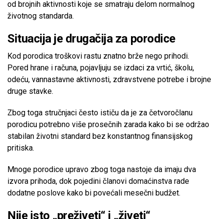
od brojnih aktivnosti koje se smatraju delom normalnog
životnog standarda.
Situacija je drugačija za porodice
Kod porodica troškovi rastu znatno brže nego prihodi.
Pored hrane i računa, pojavljuju se izdaci za vrtić, školu,
odeću, vannastavne aktivnosti, zdravstvene potrebe i brojne
druge stavke.
Zbog toga stručnjaci često ističu da je za četvoročlanu
porodicu potrebno više prosečnih zarada kako bi se održao
stabilan životni standard bez konstantnog finansijskog
pritiska.
Mnoge porodice upravo zbog toga nastoje da imaju dva
izvora prihoda, dok pojedini članovi domaćinstva rade
dodatne poslove kako bi povećali mesečni budžet.
Nije isto „preživeti“ i „živeti“