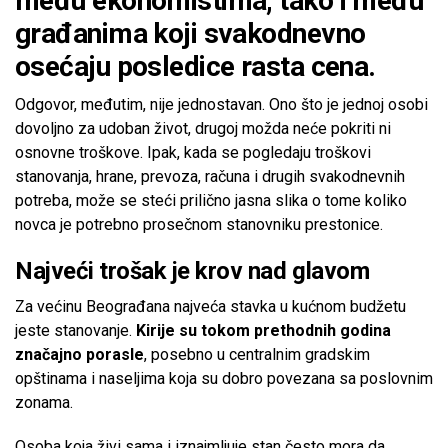
među ekonomistima, tako i među
građanima koji svakodnevno
osećaju posledice rasta cena.
Odgovor, međutim, nije jednostavan. Ono što je jednoj osobi
dovoljno za udoban život, drugoj možda neće pokriti ni
osnovne troškove. Ipak, kada se pogledaju troškovi
stanovanja, hrane, prevoza, računa i drugih svakodnevnih
potreba, može se steći prilično jasna slika o tome koliko
novca je potrebno prosečnom stanovniku prestonice.
Najveći trošak je krov nad glavom
Za većinu Beograđana najveća stavka u kućnom budžetu
jeste stanovanje.
Kirije su tokom prethodnih godina
značajno porasle
, posebno u centralnim gradskim
opštinama i naseljima koja su dobro povezana sa poslovnim
zonama.
Osoba koja živi sama i iznajmljuje stan često mora da