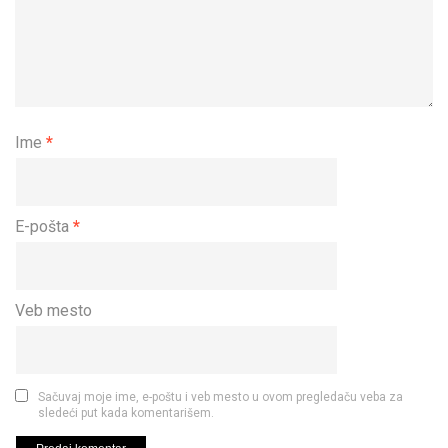
Ime
*
E-pošta
*
Veb mesto
Sačuvaj moje ime, e-poštu i veb mesto u ovom pregledaču veba za
sledeći put kada komentarišem.