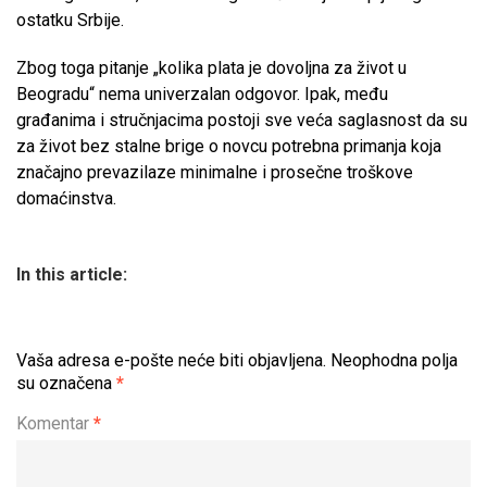
ostatku Srbije.
Zbog toga pitanje „kolika plata je dovoljna za život u
Beogradu“ nema univerzalan odgovor. Ipak, među
građanima i stručnjacima postoji sve veća saglasnost da su
za život bez stalne brige o novcu potrebna primanja koja
značajno prevazilaze minimalne i prosečne troškove
domaćinstva.
In this article:
Vaša adresa e-pošte neće biti objavljena.
Neophodna polja
su označena
*
Komentar
*