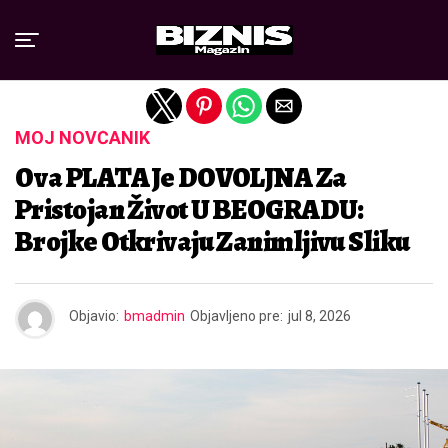
Exit mobile version
MOJ NOVČANIK
Ova PLATA Je DOVOLJNA Za
Pristojan Život U BEOGRADU:
Brojke Otkrivaju Zanimljivu Sliku
Objavio:
bmadmin
Objavljeno pre:
jul 8, 2026