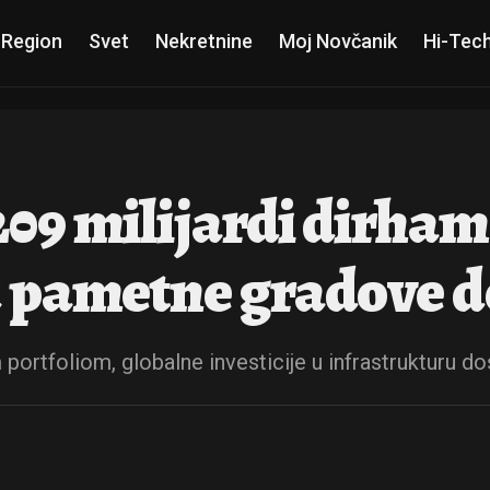
 Region
Svet
Nekretnine
Moj Novčanik
Hi-Tec
09 milijardi dirham
a pametne gradove d
ortfoliom, globalne investicije u infrastrukturu do