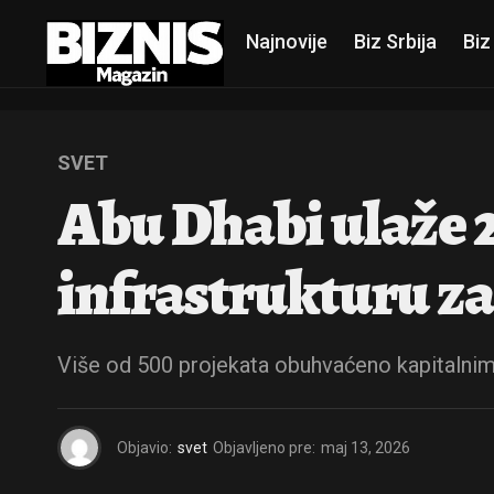
Najnovije
Biz Srbija
Biz
SVET
Abu Dhabi ulaže 2
infrastrukturu z
Više od 500 projekata obuhvaćeno kapitalnim p
Objavio:
svet
Objavljeno pre:
maj 13, 2026