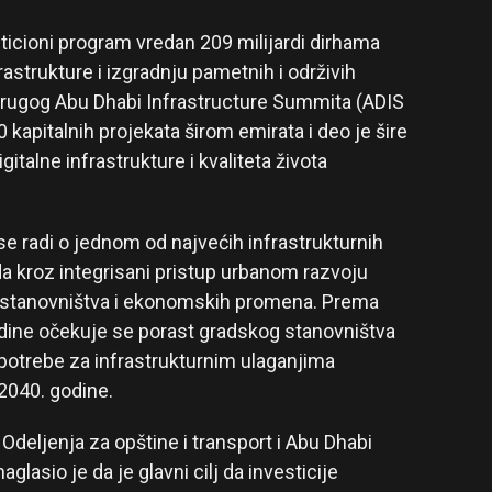
sticioni program vredan 209 milijardi dirhama
frastrukture i izgradnju pametnih i održivih
 drugog Abu Dhabi Infrastructure Summita (ADIS
kapitalnih projekata širom emirata i deo je šire
italne infrastrukture i kvaliteta života
se radi o jednom od najvećih infrastrukturnih
 da kroz integrisani pristup urbanom razvoju
a stanovništva i ekonomskih promena. Prema
odine očekuje se porast gradskog stanovništva
e potrebe za infrastrukturnim ulaganjima
2040. godine.
deljenja za opštine i transport i Abu Dhabi
glasio je da je glavni cilj da investicije