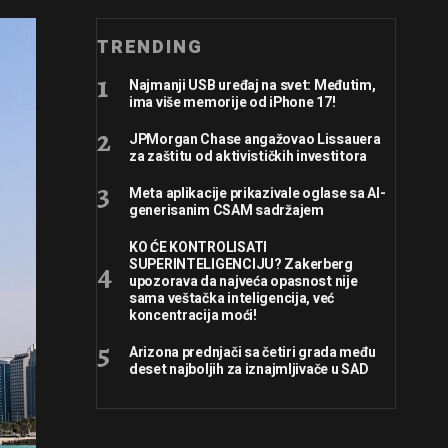
TRENDING
Najmanji USB uređaj na svet: Međutim,
ima više memorije od iPhone 17!
JPMorgan Chase angažovao Lissauera
za zaštitu od aktivističkih investitora
Meta aplikacije prikazivale oglase sa AI-
generisanim CSAM sadržajem
KO ĆE KONTROLISATI
SUPERINTELIGENCIJU? Zakerberg
upozorava da najveća opasnost nije
sama veštačka inteligencija, već
koncentracija moći!
Arizona prednjači sa četiri grada među
deset najboljih za iznajmljivače u SAD