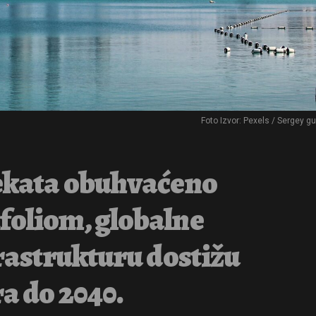
Foto Izvor: Pexels / Sergey g
jekata obuhvaćeno
foliom, globalne
frastrukturu dostižu
ra do 2040.