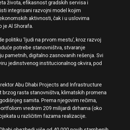
ta života, efikasnost gradskih servisa i
sti integrisani razvojni model kojim
ekonomskih aktivnosti, čak i u uslovima
o je Al Shorafa.
e politiku ‘ljudi na prvom mestu’, kroz razvoj
 buduće potrebe stanovništva, stvaranje
u pametnih, digitalno zasnovanih rešenja. Svi
viru jedinstvenog institucionalnog okvira, pod
ektor Abu Dhabi Projects and Infrastructure
put brzog rasta stanovništva, klimatskih promena
vogodišnjeg samita. Prema njegovim rečima,
portfoliom vrednim 209 milijardi dirhama (oko
rojekata u različitim fazama realizacije.
 Dhabi obezbedi više od 40.000 novih stambenih