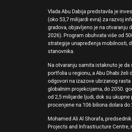
Vlada Abu Dabija predstavila je inve
(oko 53,7 milijardi evra) za razvoj in
gradova, objavljeno je na otvaranju
2026). Program obuhvata više od 500 
strategije unapređenja mobilnosti, dig
stanovnika.
Na otvaranju samita istaknuto je da 
portfolia u regionu, a Abu Dhabi želi
odgovori na izazove ubrzanog rast
globalnim projekcijama, do 2050. g
od 2,5 milijarde ljudi, dok su ukupn
procenjene na 106 biliona dolara do 
Mohamed Ali Al Shorafa, predsednik O
Projects and Infrastructure Centre, na