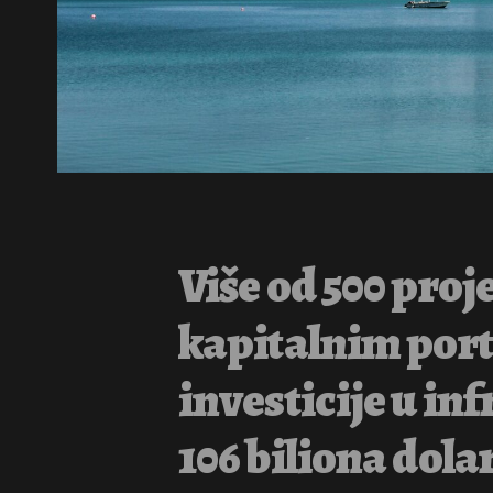
Više od 500 pro
kapitalnim port
investicije u in
106 biliona dola