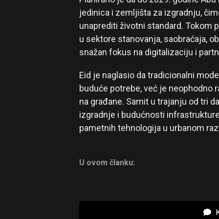
jedinica i zemljišta za izgradnju, čim
unaprediti životni standard. Tokom p
u sektore stanovanja, saobraćaja, ob
snažan fokus na digitalizaciju i par
Eid je naglasio da tradicionalni mode
buduće potrebe, već je neophodno r
na građane. Samit u trajanju od tri 
izgradnje i budućnosti infrastrukture,
pametnih tehnologija u urbanom raz
U ovom članku:
K