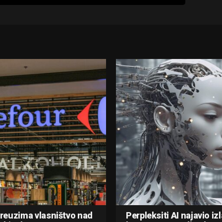
reuzima vlasništvo nad
Perpleksiti AI najavio iz