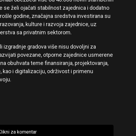
e se želi ojačati stabilnost zajednica i dodatno
rošle godine, značajna sredstva investirana su
razovanja, kulture i razvoja zajednice, uz
tnerstva sa privatnim sektorom.
li izgradnje gradova više nisu dovoljni za
azvijati povezane, otporne zajednice usmerene
dana obuhvata teme finansiranja, projektovanja,
 kao i digitalizaciju, održivost i primenu
voju.
likni za komentar