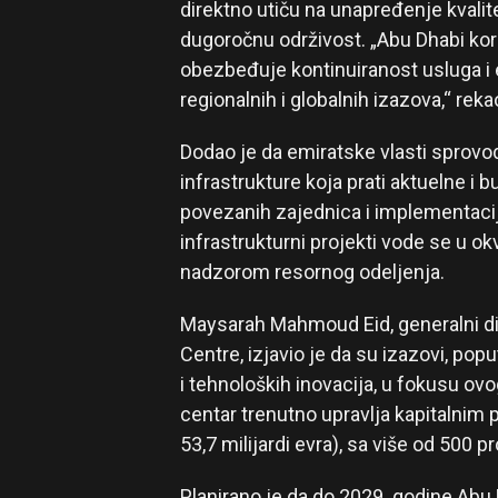
direktno utiču na unapređenje kvalite
dugoročnu održivost. „Abu Dhabi kori
obezbeđuje kontinuiranost usluga i 
regionalnih i globalnih izazova,“ reka
Dodao je da emiratske vlasti sprovod
infrastrukture koja prati aktuelne i
povezanih zajednica i implementacij
infrastrukturni projekti vode se u ok
nadzorom resornog odeljenja.
Maysarah Mahmoud Eid, generalni dir
Centre, izjavio je da su izazovi, po
i tehnoloških inovacija, u fokusu o
centar trenutno upravlja kapitalnim 
53,7 milijardi evra), sa više od 500 p
Planirano je da do 2029. godine Abu