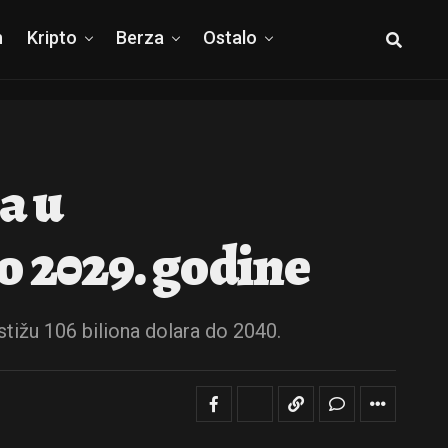
h
Kripto
Berza
Ostalo
a u
o 2029. godine
stižu 106 biliona dolara do 2040.