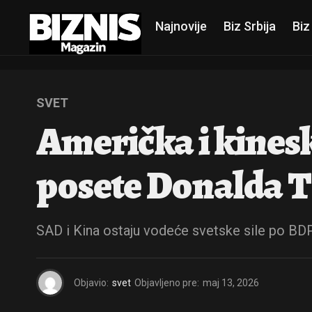
Najnovije
Biz Srbija
Biz
SVET
Američka i kines
posete Donalda 
SAD i Kina ostaju vodeće svetske sile po BDP-
Objavio:
svet
Objavljeno pre:
maj 13, 2026