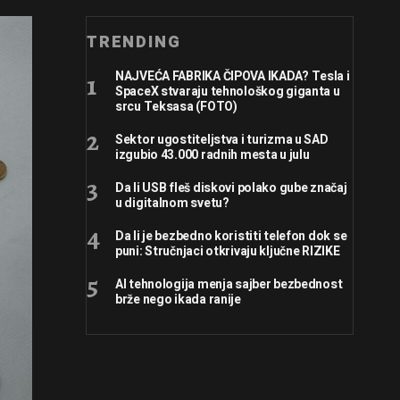
TRENDING
NAJVEĆA FABRIKA ČIPOVA IKADA? Tesla i
SpaceX stvaraju tehnološkog giganta u
srcu Teksasa (FOTO)
Sektor ugostiteljstva i turizma u SAD
izgubio 43.000 radnih mesta u julu
Da li USB fleš diskovi polako gube značaj
u digitalnom svetu?
Da li je bezbedno koristiti telefon dok se
puni: Stručnjaci otkrivaju ključne RIZIKE
AI tehnologija menja sajber bezbednost
brže nego ikada ranije