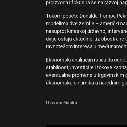
proizvoda i fokusira se na razvoj nap
Tokom posete Donalda Trampa Peking
modelima dve zemlje – američki nagla
nasuprot kineskoj državnoj intervenci
dalje ostaju aktuelne, uz obostrane o
ravnotežom interesa u međunarodnoj
Ekonomski analitičari ističu da odno
stabilnost, investicije i tokove kapit
eventualne promene u trgovinskim po
ekonomsku dinamiku u narednim g
U ovom članku: