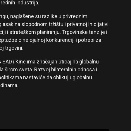
rednih industrija.
u, naglašene su razlike u privrednim
sak na slobodnom tržištu i privatnoj inicijativi
ji i strateškom planiranju. Trgovinske tenzije i
ptužbe o nelojalnoj konkurenciji i potrebi za
 trgovini.
s SAD i Kine ima značajan uticaj na globalnu
ala širom sveta. Razvoj bilateralnih odnosa i
litikama nastaviće da oblikuju globalnu
odinama.