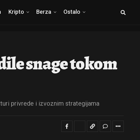
h
Kripto
Berza
Ostalo
dile snage tokom
turi privrede i izvoznim strategijama