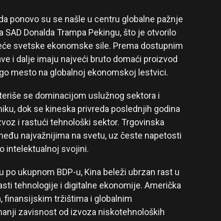
da ponovo su se našle u centru globalne pažnje
SAD Donalda Trampa Pekingu, što je otvorilo
jveće svetske ekonomske sile. Prema dostupnim
e i dalje imaju najveći bruto domaći proizvod
go mesto na globalnoj ekonomskoj lestvici.
teriše se dominacijom uslužnog sektora i
u, dok se kineska privreda poslednjih godina
izvoz i rastući tehnološki sektor. Trgovinska
eđu najvažnijima na svetu, uz česte napetosti
 o intelektualnoj svojini.
u po ukupnom BDP-u, Kina beleži ubrzan rast u
sti tehnologije i digitalne ekonomije. Američka
 finansijskim tržištima i globalnim
smanji zavisnost od izvoza niskotehnoloških