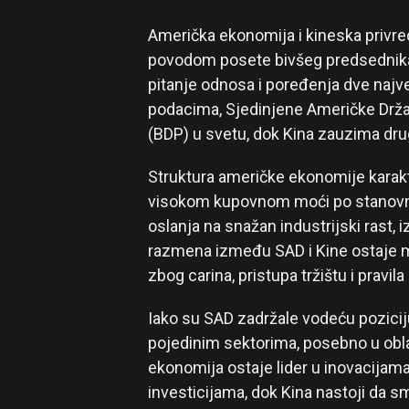
Američka ekonomija i kineska privre
povodom posete bivšeg predsednika 
pitanje odnosa i poređenja dve na
podacima, Sjedinjene Američke Držav
(BDP) u svetu, dok Kina zauzima dru
Struktura američke ekonomije karak
visokom kupovnom moći po stanovnik
oslanja na snažan industrijski rast, 
razmena između SAD i Kine ostaje m
zbog carina, pristupa tržištu i pravila
Iako su SAD zadržale vodeću pozicij
pojedinim sektorima, posebno u obla
ekonomija ostaje lider u inovacijama,
investicijama, dok Kina nastoji da 