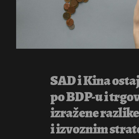
SAD i Kina ostaj
po BDP-u i trgo
izražene razlike
i izvoznim stra