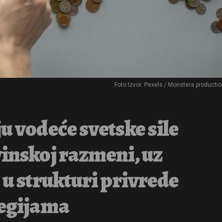
Foto Izvor: Pexels / Monstera producti
u vodeće svetske sile
vinskoj razmeni, uz
 u strukturi privrede
tegijama