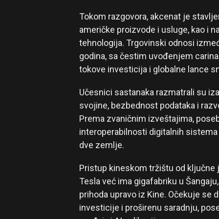
Tokom razgovora, akcenat je stavljen
američke proizvode i usluge, kao i 
tehnologija. Trgovinski odnosi izmeđ
godina, sa čestim uvođenjem carina i
tokove investicija i globalne lance 
Učesnici sastanaka razmatrali su iza
svojine, bezbednost podataka i razvo
Prema zvaničnim izveštajima, poseb
interoperabilnosti digitalnih sistema
dve zemlje.
Pristup kineskom tržištu od ključne 
Tesla već ima gigafabriku u Šangaju,
prihoda upravo iz Kine. Očekuje se d
investicije i proširenu saradnju, po