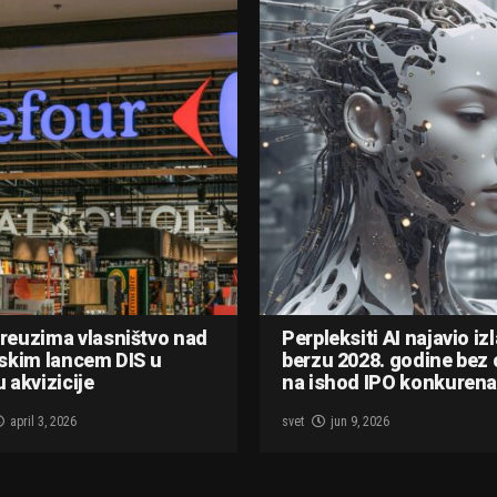
reuzima vlasništvo nad
Perpleksiti AI najavio iz
skim lancem DIS u
berzu 2028. godine bez 
 akvizicije
na ishod IPO konkurena
april 3, 2026
svet
jun 9, 2026