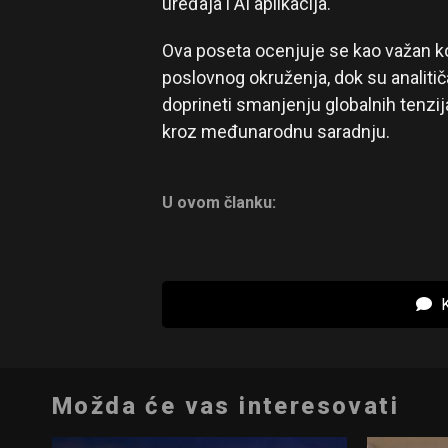
uređaja i AI aplikacija.
Ova poseta ocenjuje se kao važan kor
poslovnog okruženja, dok su analiti
doprineti smanjenju globalnih tenzij
kroz međunarodnu saradnju.
U ovom članku:
K
Možda će vas interesovati