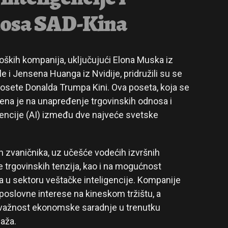
nosa SAD-Kina
oških kompanija, uključujući Elona Muska iz
 i Jensena Huanga iz Nvidije, pridružili su se
posete Donalda Trumpa Kini. Ova poseta, koja se
ena je na unapređenje trgovinskih odnosa i
gencije (AI) između dve najveće svetske
h zvaničnika, uz učešće vodećih izvršnih
e trgovinskih tenzija, kao i na mogućnost
a u sektoru veštačke inteligencije. Kompanije
 poslovne interese na kineskom tržištu, a
a važnost ekonomske saradnje u trenutku
aža.