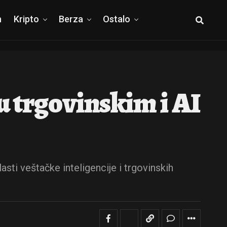
h
Kripto
Berza
Ostalo
u trgovinskim i AI
sti veštačke inteligencije i trgovinskih