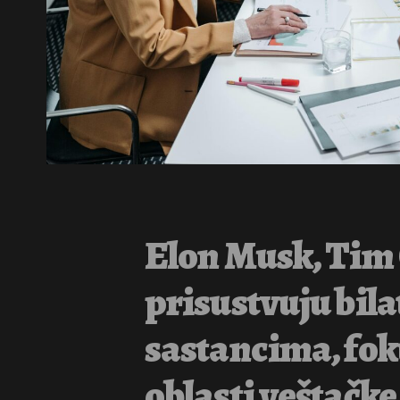
Elon Musk, Tim 
prisustvuju bil
sastancima, fok
oblasti veštačke 