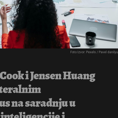
Foto Izvor: Pexels / Pavel danily
Cook i Jensen Huang
ateralnim
us na saradnju u
inteligencije i