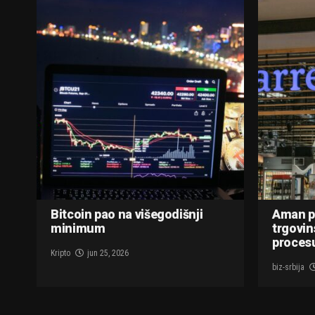
Bitcoin pao na višegodišnji
Aman p
minimum
trgovin
procesu
Kripto
jun 25, 2026
biz-srbija