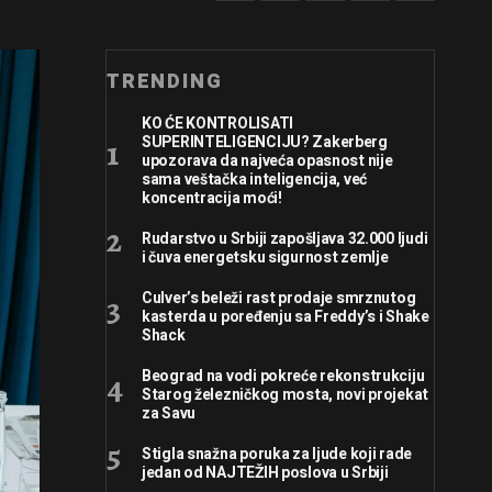
TRENDING
KO ĆE KONTROLISATI
SUPERINTELIGENCIJU? Zakerberg
upozorava da najveća opasnost nije
sama veštačka inteligencija, već
koncentracija moći!
Rudarstvo u Srbiji zapošljava 32.000 ljudi
i čuva energetsku sigurnost zemlje
Culver’s beleži rast prodaje smrznutog
kasterda u poređenju sa Freddy’s i Shake
Shack
Beograd na vodi pokreće rekonstrukciju
Starog železničkog mosta, novi projekat
za Savu
Stigla snažna poruka za ljude koji rade
jedan od NAJTEŽIH poslova u Srbiji