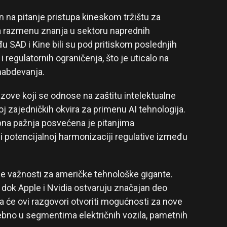
 na pitanje pristupa kineskom tržištu za
na razmenu znanja u sektoru naprednih
u SAD i Kine bili su pod pritiskom poslednjih
 regulatornih ograničenja, što je uticalo na
snabdevanja.
zove koji se odnose na zaštitu intelektualne
j zajedničkih okvira za primenu AI tehnologija.
na pažnja posvećena je pitanjima
 i potencijalnoj harmonizaciji regulative između
je važnosti za američke tehnološke gigante.
 dok Apple i Nvidia ostvaruju značajan deo
a će ovi razgovori otvoriti mogućnosti za nove
sebno u segmentima električnih vozila, pametnih