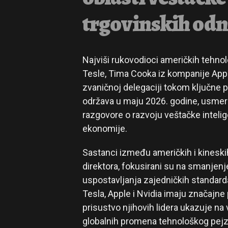
trgovinskih od
Najviši rukovodioci američkih tehnol
Tesle, Tima Cooka iz kompanije Apple
zvaničnoj delegaciji tokom ključne 
održava u maju 2026. godine, usmer
razgovore o razvoju veštačke inteli
ekonomije.
Sastanci između američkih i kineski
direktora, fokusirani su na smanjenj
uspostavljanja zajedničkih standard
Tesla, Apple i Nvidia imaju značajne
prisustvo njihovih lidera ukazuje n
globalnih promena tehnološkog pejz