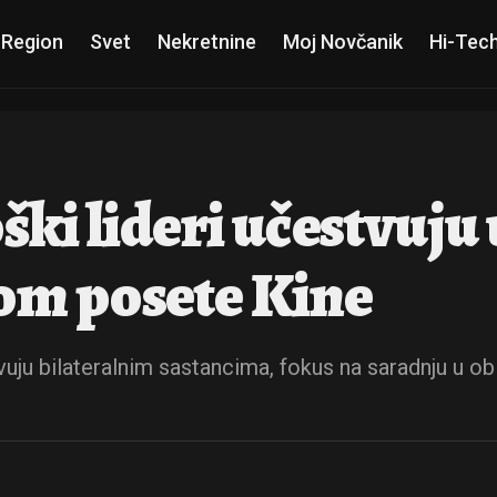
 Region
Svet
Nekretnine
Moj Novčanik
Hi-Tec
ki lideri učestvuju 
om posete Kine
u bilateralnim sastancima, fokus na saradnju u obla