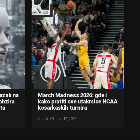
lazak na
March Madness 2026: gde i
obzira
kako pratiti sve utakmice NCAA
ta
košarkaških turnira
hi-tech
mart 17, 2026