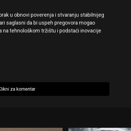
ak u obnovi poverenja i stvaranju stabilnijeg
čari saglasni da bi uspeh pregovora mogao
a na tehnološkom tržištu i podstaći inovacije
likni za komentar