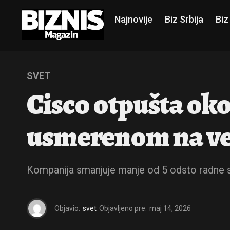
Najnovije
Biz Srbija
Biz
SVET
Cisco otpušta oko
usmerenom na veš
Kompanija smanjuje manje od 5 odsto radne s
Objavio:
svet
Objavljeno pre:
maj 14, 2026