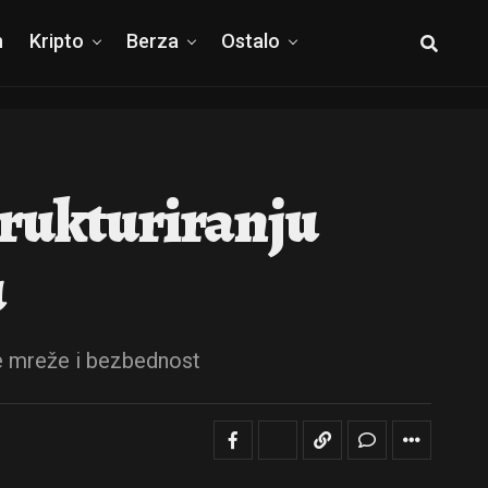
h
Kripto
Berza
Ostalo
trukturiranju
u
ke mreže i bezbednost