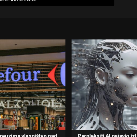
reuzima vlasništvo nad
Perpleksiti AI najavio iz