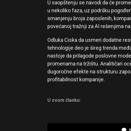
U saopštenju se navodi da će promen
u nekoliko faza, uz podršku pogođe
smanjenju broja zaposlenih, kompanij
povećanoj tražnji za AI rešenjima na 
Odluka Ciska da usmeri dodatne resu
tehnologije deo je šireg trenda me
nastoje da prilagode poslovne model
promenama na tržištu. Analitičari o
dugoročne efekte na strukturu zaposle
profitabilnost kompanije.
U ovom članku:
K