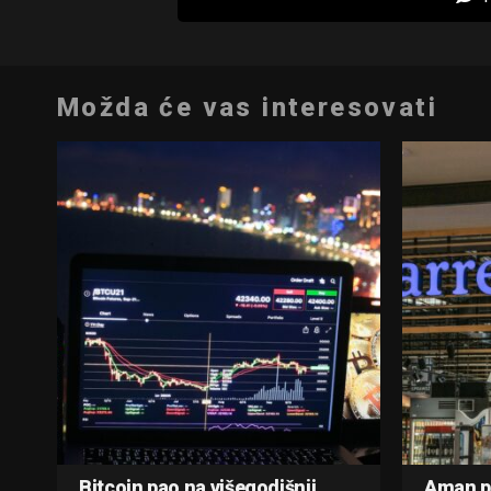
Možda će vas interesovati
Bitcoin pao na višegodišnji
Aman p