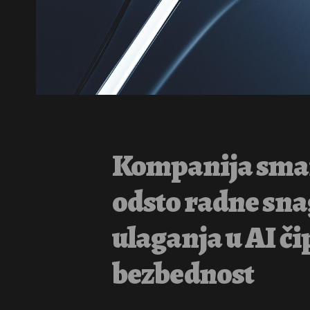
Kompanija sman
odsto radne sna
ulaganja u AI či
bezbednost