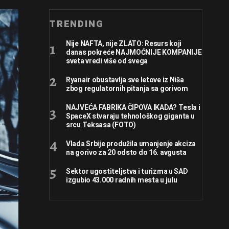
TRENDING
Nije NAFTA, nije ZLATO: Resurs koji
danas pokreće NAJMOĆNIJE KOMPANIJE
sveta vredi više od svega
Ryanair obustavlja sve letove iz Niša
zbog regulatornih pitanja sa gorivom
NAJVEĆA FABRIKA ČIPOVA IKADA? Tesla i
SpaceX stvaraju tehnološkog giganta u
srcu Teksasa (FOTO)
Vlada Srbije produžila umanjenje akciza
na gorivo za 20 odsto do 16. avgusta
Sektor ugostiteljstva i turizma u SAD
izgubio 43.000 radnih mesta u julu