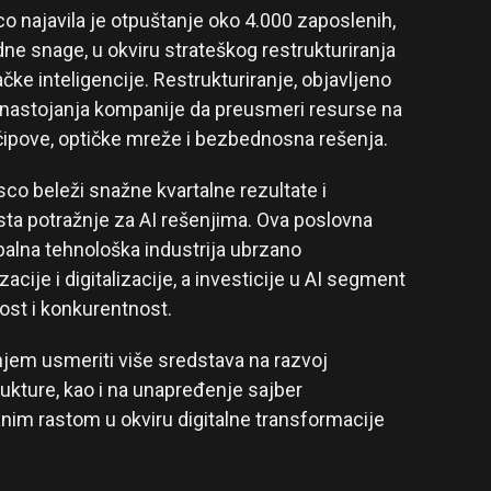
 najavila je otpuštanje oko 4.000 zaposlenih,
ne snage, u okviru strateškog restrukturiranja
čke inteligencije. Restrukturiranje, objavljeno
 nastojanja kompanije da preusmeri resurse na
 čipove, optičke mreže i bezbednosna rešenja.
co beleži snažne kvartalne rezultate i
ta potražnje za AI rešenjima. Ova poslovna
balna tehnološka industrija ubrzano
ije i digitalizacije, a investicije u AI segment
ost i konkurentnost.
njem usmeriti više sredstava na razvoj
rukture, kao i na unapređenje sajber
anim rastom u okviru digitalne transformacije