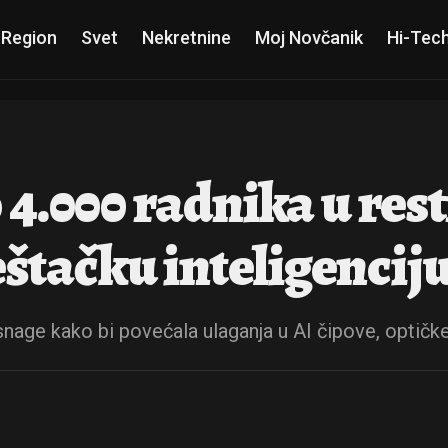
 Region
Svet
Nekretnine
Moj Novčanik
Hi-Tec
 4.000 radnika u res
tačku inteligencij
nage kako bi povećala ulaganja u AI čipove, optič