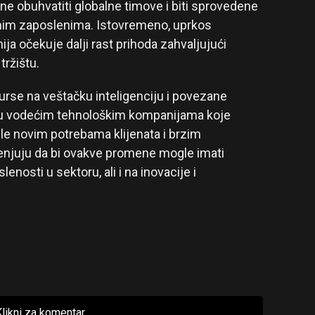
e obuhvatiti globalne timove i biti sprovedene
nim zaposlenima. Istovremeno, uprkos
a očekuje dalji rast prihoda zahvaljujući
tržištu.
rse na veštačku inteligenciju i povezane
đu vodećim tehnološkim kompanijama koje
e novim potrebama klijenata i brzim
cenjuju da bi ovakve promene mogle imati
nosti u sektoru, ali i na inovacije i
likni za komentar