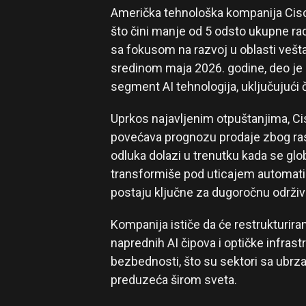
Američka tehnološka kompanija Cisco
što čini manje od 5 odsto ukupne rad
sa fokusom na razvoj u oblasti vešta
sredinom maja 2026. godine, deo je
segment AI tehnologija, uključujući
Uprkos najavljenim otpuštanjima, Cis
povećava prognozu prodaje zbog ras
odluka dolazi u trenutku kada se glo
transformiše pod uticajem automatizac
postaju ključne za dugoročnu održiv
Kompanija ističe da će restrukturira
naprednih AI čipova i optičke infrast
bezbednosti, što su sektori sa ubrz
preduzeća širom sveta.