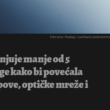
Foto Izvor: Pixabay / Leonhard_niederwimm
juje manje od 5
ge kako bi povećala
pove, optičke mreže i