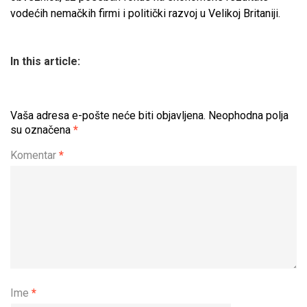
vodećih nemačkih firmi i politički razvoj u Velikoj Britaniji.
In this article:
Vaša adresa e-pošte neće biti objavljena.
Neophodna polja
su označena
*
Komentar
*
Ime
*