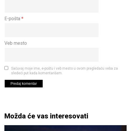
E-pošta
*
Veb mesto
Sačuvaj moje ime, e-poštu i veb mesto u ovom pregledaču veba za
sledeći put kada komentarišem.
Možda će vas interesovati