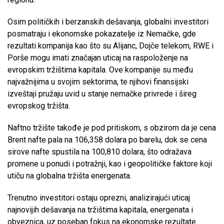
Osim političkih i berzanskih dešavanja, globalni investitori
posmatraju i ekonomske pokazatelje iz Nemačke, gde
rezultati kompanija kao što su Alijanc, Dojče telekom, RWE i
Porše mogu imati značajan uticaj na raspoloženje na
evropskim tržištima kapitala. Ove kompanije su među
najvažnijima u svojim sektorima, te njihovi finansijski
izveštaji pružaju uvid u stanje nemačke privrede i šireg
evropskog tržišta.
Naftno tržište takođe je pod pritiskom, s obzirom da je cena
Brent nafte pala na 106,358 dolara po barelu, dok se cena
sirove nafte spustila na 100,810 dolara, što odražava
promene u ponudi i potražnji, kao i geopolitičke faktore koji
utiču na globalna tržišta energenata.
Trenutno investitori ostaju oprezni, analizirajući uticaj
najnovijih dešavanja na tržištima kapitala, energenata i
obveznica, uz poseban fokus na ekonomske rezultate