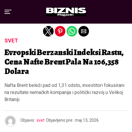
Exit mobile version
SVET
Evropski Berzanski Indeksi Rastu,
Cena Nafte Brent Pala Na 106,358
Dolara
Nafta Brent beleži pad od 1,31 odsto, investitori fokusirani
na rezultate nemačkih kompanija i politički razvoj u Velikoj
Britaniji
Objavio:
svet
Objavljeno pre:
maj 13, 2026