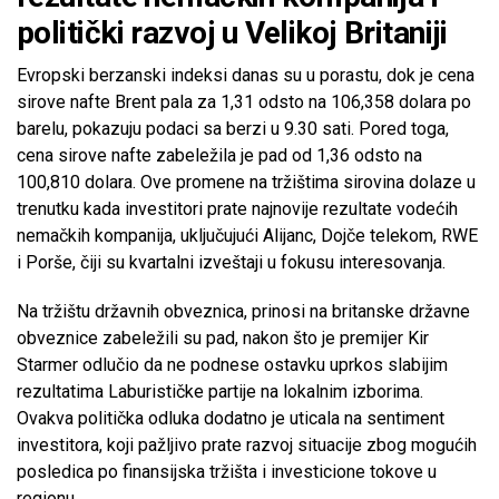
politički razvoj u Velikoj Britaniji
Evropski berzanski indeksi danas su u porastu, dok je cena
sirove nafte Brent pala za 1,31 odsto na 106,358 dolara po
barelu, pokazuju podaci sa berzi u 9.30 sati. Pored toga,
cena sirove nafte zabeležila je pad od 1,36 odsto na
100,810 dolara. Ove promene na tržištima sirovina dolaze u
trenutku kada investitori prate najnovije rezultate vodećih
nemačkih kompanija, uključujući Alijanc, Dojče telekom, RWE
i Porše, čiji su kvartalni izveštaji u fokusu interesovanja.
Na tržištu državnih obveznica, prinosi na britanske državne
obveznice zabeležili su pad, nakon što je premijer Kir
Starmer odlučio da ne podnese ostavku uprkos slabijim
rezultatima Laburističke partije na lokalnim izborima.
Ovakva politička odluka dodatno je uticala na sentiment
investitora, koji pažljivo prate razvoj situacije zbog mogućih
posledica po finansijska tržišta i investicione tokove u
regionu.