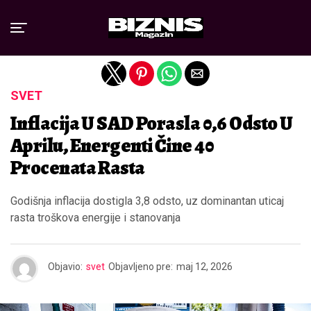
Exit mobile version
SVET
Inflacija U SAD Porasla 0,6 Odsto U
Aprilu, Energenti Čine 40
Procenata Rasta
Godišnja inflacija dostigla 3,8 odsto, uz dominantan uticaj
rasta troškova energije i stanovanja
Objavio:
svet
Objavljeno pre:
maj 12, 2026