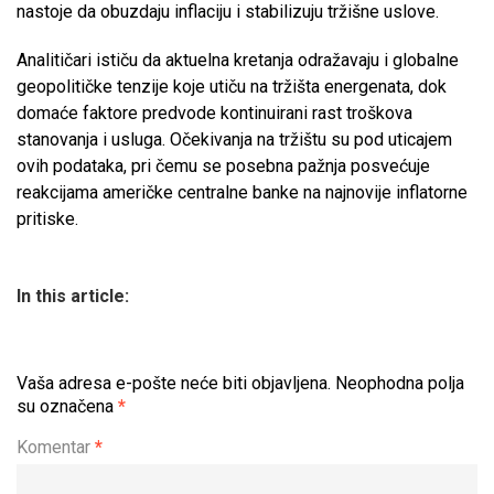
nastoje da obuzdaju inflaciju i stabilizuju tržišne uslove.
Analitičari ističu da aktuelna kretanja odražavaju i globalne
geopolitičke tenzije koje utiču na tržišta energenata, dok
domaće faktore predvode kontinuirani rast troškova
stanovanja i usluga. Očekivanja na tržištu su pod uticajem
ovih podataka, pri čemu se posebna pažnja posvećuje
reakcijama američke centralne banke na najnovije inflatorne
pritiske.
In this article:
Vaša adresa e-pošte neće biti objavljena.
Neophodna polja
su označena
*
Komentar
*