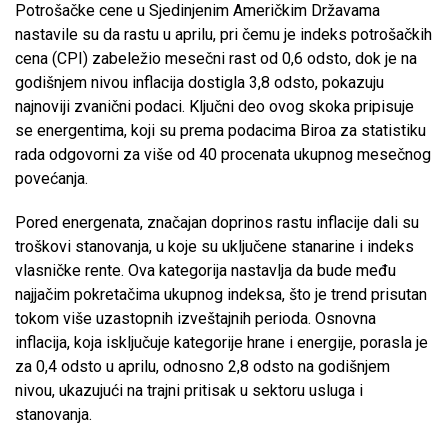
Potrošačke cene u Sjedinjenim Američkim Državama
nastavile su da rastu u aprilu, pri čemu je indeks potrošačkih
cena (CPI) zabeležio mesečni rast od 0,6 odsto, dok je na
godišnjem nivou inflacija dostigla 3,8 odsto, pokazuju
najnoviji zvanični podaci. Ključni deo ovog skoka pripisuje
se energentima, koji su prema podacima Biroa za statistiku
rada odgovorni za više od 40 procenata ukupnog mesečnog
povećanja.
Pored energenata, značajan doprinos rastu inflacije dali su
troškovi stanovanja, u koje su uključene stanarine i indeks
vlasničke rente. Ova kategorija nastavlja da bude među
najjačim pokretačima ukupnog indeksa, što je trend prisutan
tokom više uzastopnih izveštajnih perioda. Osnovna
inflacija, koja isključuje kategorije hrane i energije, porasla je
za 0,4 odsto u aprilu, odnosno 2,8 odsto na godišnjem
nivou, ukazujući na trajni pritisak u sektoru usluga i
stanovanja.