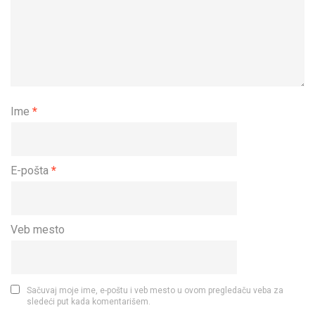
Ime
*
E-pošta
*
Veb mesto
Sačuvaj moje ime, e-poštu i veb mesto u ovom pregledaču veba za
sledeći put kada komentarišem.