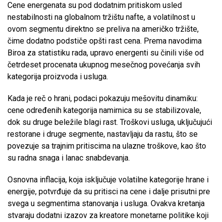
Cene energenata su pod dodatnim pritiskom usled
nestabilnosti na globalnom tržištu nafte, a volatilnost u
ovom segmentu direktno se preliva na američko tržište,
čime dodatno podstiče opšti rast cena. Prema navodima
Biroa za statistiku rada, upravo energenti su činili više od
četrdeset procenata ukupnog mesečnog povećanja svih
kategorija proizvoda i usluga.
Kada je reč o hrani, podaci pokazuju mešovitu dinamiku:
cene određenih kategorija namirnica su se stabilizovale,
dok su druge beležile blagi rast. Troškovi usluga, uključujući
restorane i druge segmente, nastavljaju da rastu, što se
povezuje sa trajnim pritiscima na ulazne troškove, kao što
su radna snaga i lanac snabdevanja.
Osnovna inflacija, koja isključuje volatilne kategorije hrane i
energije, potvrđuje da su pritisci na cene i dalje prisutni pre
svega u segmentima stanovanja i usluga. Ovakva kretanja
stvaraju dodatni izazov za kreatore monetarne politike koji