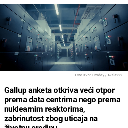
Foto Izvor: Pixabay / Akela999
Gallup anketa otkriva veći otpor
prema data centrima nego prema
nuklearnim reaktorima,
zabrinutost zbog uticaja na
životnu sredinu