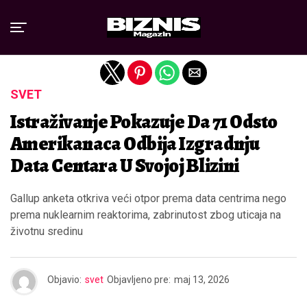
Exit mobile version
SVET
Istraživanje Pokazuje Da 71 Odsto
Amerikanaca Odbija Izgradnju
Data Centara U Svojoj Blizini
Gallup anketa otkriva veći otpor prema data centrima nego
prema nuklearnim reaktorima, zabrinutost zbog uticaja na
životnu sredinu
Objavio:
svet
Objavljeno pre:
maj 13, 2026