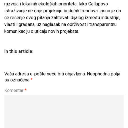
razvoja i lokalnih ekoloških prioriteta. Iako Gallupovo
istraživanje ne daje projekcije budućih trendova, jasno je da
će rešenje ovog pitanja zahtevati dijalog između industrije,
vlasti i građana, uz naglasak na održivost i transparentnu
komunikaciju o uticaju novih projekata.
In this article:
Vaša adresa e-pošte neće biti objavljena.
Neophodna polja
su označena
*
Komentar
*