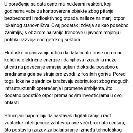
U poređenju sa data centrima, nuklearni reaktori, koji
godinama važe za kontroverzne objekte zbog pitanja
bezbednosti i radioaktivnog otpada, nailaze na manji otpor
lokalnog stanovništva. Ovaj podatak izdvaja se kao posebno
zanimljiv, s obzirom na ranije trendove u javnom mnjenju i
politiku razvoja energetskog sektora.
Ekološke organizacije ističu da data centri troše ogromne
količine električne energije i da njihova izgradnja može
uticati na povećanje emisije ugljen-dioksida, posebno u
sredinama gde se struja proizvodi iz fosilnih goriva. Pored
toga, lokalne zajednice izražavaju zabrinutost zbog mogućih
infrastrukturnih opterećenja i promene ambijenta, što
dodatno podstiče otpor prema novim investicijama u ovoj
oblasti.
Stručnjaci napominju da nastavak digitalizacije i rast
veštačke inteligencije zahtevaju sve veći broj data centara,
što postavlja izazov za balansiranje između tehnološkog