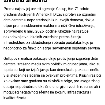
Prema najnovijoj anketi agencije Gallup, čak 71 odsto
građana Sjedinjenih Američkih Država protivi se izgradnji
data centara u neposrednoj blizini svojih domova, dok je
otpor prema nuklearnim reaktorima niži. Ovo istraživanje,
sprovedeno u maju 2026. godine, ukazuje na rastuće
nezadovoljstvo lokalnih zajednica prema širenju
infrastrukture za skladištenje i obradu podataka, koje je
neophodno za funkcionisanje savremenih digitalnih servisa.
Gallupova analiza pokazuje da je protivljenje izgradnji data
centara izraženo među svim političkim grupacijama, iako su
ispitanici koji se izjašnjavaju kao demokrate pokazali nešto
viši stepen neslaganja sa ovakvim projektima. Ključni razlog
za ovakav stav građana su ekološke brige, pre svega zbog
uticaja na potrošnju električne energije i vodnih resursa, ali i
mogućeg negativnog efekta na lokalnu infrastrukturu i
kvalitet života.