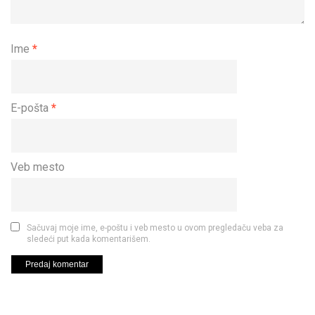
Ime
*
E-pošta
*
Veb mesto
Sačuvaj moje ime, e-poštu i veb mesto u ovom pregledaču veba za
sledeći put kada komentarišem.