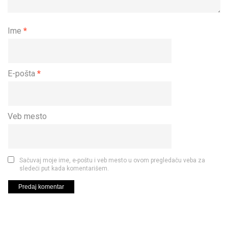
Ime
*
E-pošta
*
Veb mesto
Sačuvaj moje ime, e-poštu i veb mesto u ovom pregledaču veba za
sledeći put kada komentarišem.