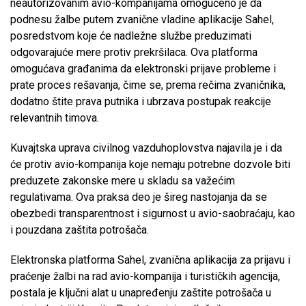
neautorizovanim avio-kompanijama omogućeno je da
podnesu žalbe putem zvanične vladine aplikacije Sahel,
posredstvom koje će nadležne službe preduzimati
odgovarajuće mere protiv prekršilaca. Ova platforma
omogućava građanima da elektronski prijave probleme i
prate proces rešavanja, čime se, prema rečima zvaničnika,
dodatno štite prava putnika i ubrzava postupak reakcije
relevantnih timova.
Kuvajtska uprava civilnog vazduhoplovstva najavila je i da
će protiv avio-kompanija koje nemaju potrebne dozvole biti
preduzete zakonske mere u skladu sa važećim
regulativama. Ova praksa deo je šireg nastojanja da se
obezbedi transparentnost i sigurnost u avio-saobraćaju, kao
i pouzdana zaštita potrošača.
Elektronska platforma Sahel, zvanična aplikacija za prijavu i
praćenje žalbi na rad avio-kompanija i turističkih agencija,
postala je ključni alat u unapređenju zaštite potrošača u