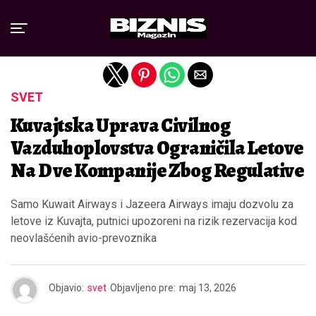
Exit mobile version
SVET
Kuvajtska Uprava Civilnog
Vazduhoplovstva Ograničila Letove
Na Dve Kompanije Zbog Regulative
Samo Kuwait Airways i Jazeera Airways imaju dozvolu za
letove iz Kuvajta, putnici upozoreni na rizik rezervacija kod
neovlašćenih avio-prevoznika
Objavio:
svet
Objavljeno pre:
maj 13, 2026