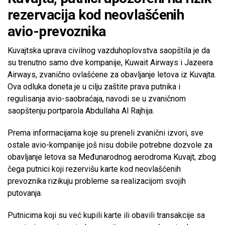
rezervacija kod neovlašćenih
avio-prevoznika
Kuvajtska uprava civilnog vazduhoplovstva saopštila je da
su trenutno samo dve kompanije, Kuwait Airways i Jazeera
Airways, zvanično ovlašćene za obavljanje letova iz Kuvajta.
Ova odluka doneta je u cilju zaštite prava putnika i
regulisanja avio-saobraćaja, navodi se u zvaničnom
saopštenju portparola Abdullaha Al Rajhija.
Prema informacijama koje su preneli zvanični izvori, sve
ostale avio-kompanije još nisu dobile potrebne dozvole za
obavljanje letova sa Međunarodnog aerodroma Kuvajt, zbog
čega putnici koji rezervišu karte kod neovlašćenih
prevoznika rizikuju probleme sa realizacijom svojih
putovanja.
Putnicima koji su već kupili karte ili obavili transakcije sa