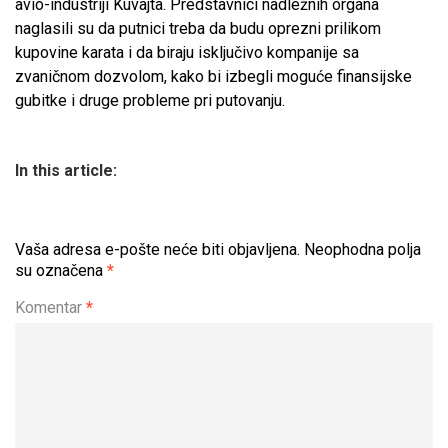
avio-industriji Kuvajta. Predstavnici nadležnih organa
naglasili su da putnici treba da budu oprezni prilikom
kupovine karata i da biraju isključivo kompanije sa
zvaničnom dozvolom, kako bi izbegli moguće finansijske
gubitke i druge probleme pri putovanju.
In this article:
Vaša adresa e-pošte neće biti objavljena.
Neophodna polja
su označena
*
Komentar
*