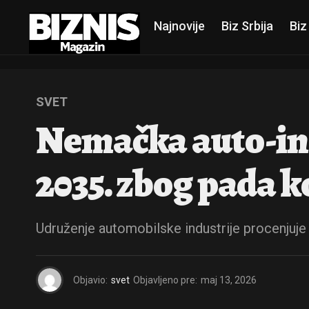
Najnovije
Biz Srbija
Biz
SVET
Nemačka auto-ind
2035. zbog pada 
Udruženje automobilske industrije procenjuje 
Objavio:
svet
Objavljeno pre:
maj 13, 2026