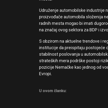
Udruženje automobilske industrije n
proizvođače automobila složenija ne
radnih mesta mogao bi imati dugoro
na značaj ovog sektora za BDP i izvo
S obzirom na aktuelne trendove i re
institucije da preispitaju postojeće
stabilnost poslovanja u automobilskoj
strateških mera podrške postoji rizi
pozicije Nemačke kao jednog od vod
Evropi.
U ovom članku: