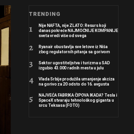
TRENDING
Nije NAFTA, nije ZLATO: Resurs koji
danas pokreće NAJMOĆNIJE KOMPANIJE
sveta vredi više od svega
Ryanair obustavlja sve letove iz Niša
zbog regulatornih pitanja sa gorivom
Sektor ugostiteljstva i turizma u SAD
izgubio 43.000 radnih mesta u julu
Vlada Srbije produžila umanjenje akciza
na gorivo za 20 odsto do 16. avgusta
NAJVEĆA FABRIKA ČIPOVA IKADA? Tesla i
SpaceX stvaraju tehnološkog giganta u
srcu Teksasa (FOTO)