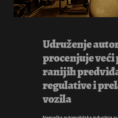
Udruženje autom
procenjuje veći
ranijih predviđ
regulative i pre
vozila
Nemačka automobilska industrija suo