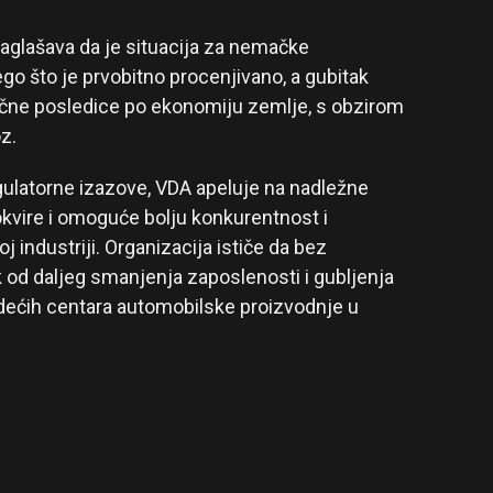
aglašava da je situacija za nemačke
go što je prvobitno procenjivano, a gubitak
čne posledice po ekonomiju zemlje, s obzirom
z.
gulatorne izazove, VDA apeluje na nadležne
 okvire i omoguće bolju konkurentnost i
 industriji. Organizacija ističe da bez
k od daljeg smanjenja zaposlenosti i gubljenja
ećih centara automobilske proizvodnje u