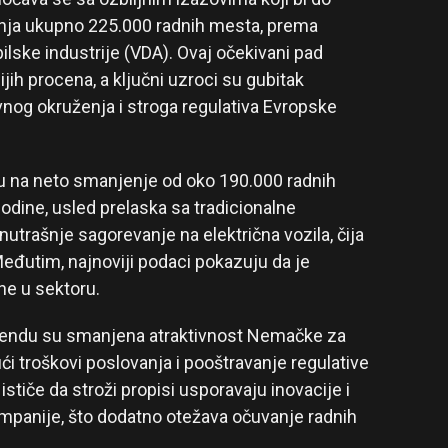
anja ukupno 225.000 radnih mesta, prema
ilske industrije (VDA). Ovaj očekivani pad
jih procena, a ključni uzroci su gubitak
og okruženja i stroga regulativa Evropske
 na neto smanjenje od oko 190.000 radnih
odine, usled prelaska sa tradicionalne
utrašnje sagorevanje na električna vozila, čija
đutim, najnoviji podaci pokazuju da je
ne u sektoru.
 trendu su smanjena atraktivnost Nemačke za
ći troškovi poslovanja i pooštravanje regulative
ističe da stroži propisi usporavaju inovacije i
ompanije, što dodatno otežava očuvanje radnih