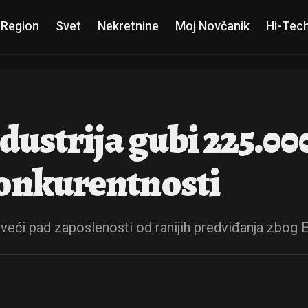
 Region
Svet
Nekretnine
Moj Novčanik
Hi-Tec
ustrija gubi 225.00
konkurentnosti
veći pad zaposlenosti od ranijih predviđanja zbog EU