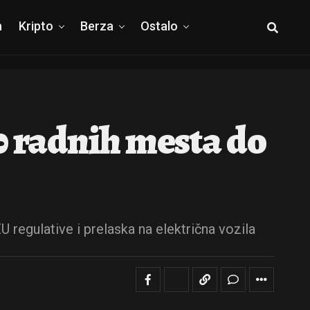
h
Kripto
Berza
Ostalo
0 radnih mesta do
 regulative i prelaska na električna vozila