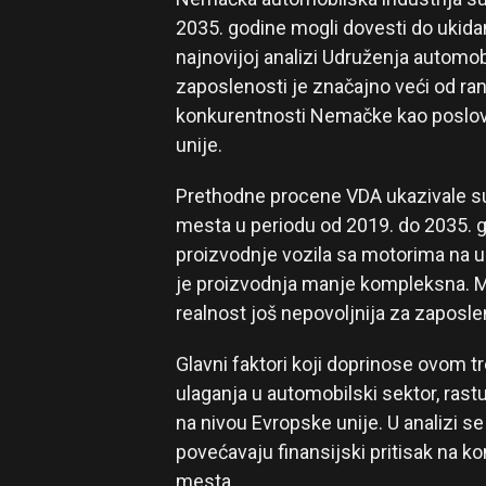
2035. godine mogli dovesti do ukid
najnovijoj analizi Udruženja automob
zaposlenosti je značajno veći od rani
konkurentnosti Nemačke kao poslovn
unije.
Prethodne procene VDA ukazivale su
mesta u periodu od 2019. do 2035. g
proizvodnje vozila sa motorima na un
je proizvodnja manje kompleksna. Me
realnost još nepovoljnija za zaposle
Glavni faktori koji doprinose ovom
ulaganja u automobilski sektor, rastu
na nivou Evropske unije. U analizi se 
povećavaju finansijski pritisak na k
mesta.