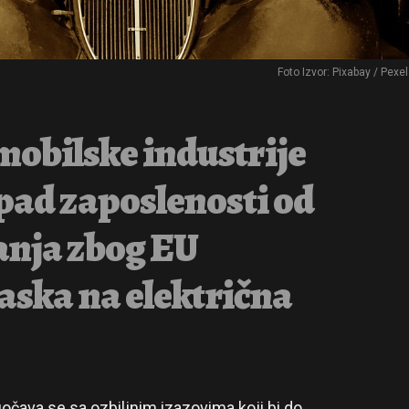
Foto Izvor: Pixabay / Pexe
obilske industrije
 pad zaposlenosti od
anja zbog EU
laska na električna
čava se sa ozbiljnim izazovima koji bi do