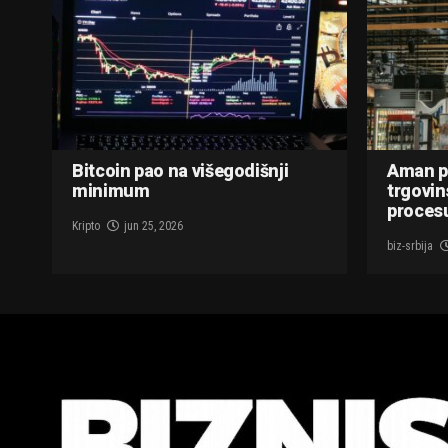
Bitcoin pao na višegodišnji
Aman p
minimum
trgovin
procesu
Kripto
jun 25, 2026
biz-srbija