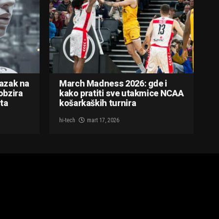
lazak na
March Madness 2026: gde i
obzira
kako pratiti sve utakmice NCAA
ta
košarkaških turnira
hi-tech
mart 17, 2026