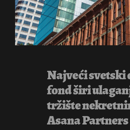
Najveći svetski 
fond širi ulaga
tržište nekretni
Asana Partners