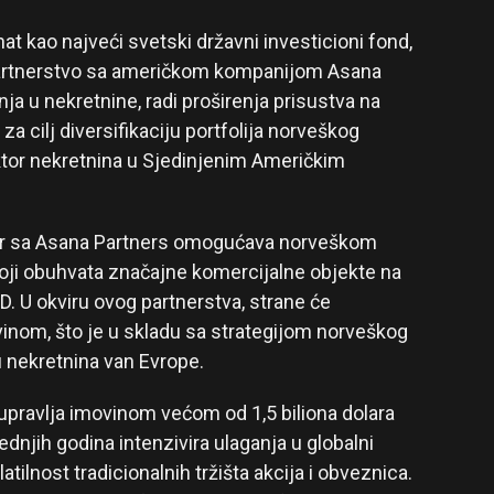
at kao najveći svetski državni investicioni fond,
 partnerstvo sa američkom kompanijom Asana
ja u nekretnine, radi proširenja prisustva na
a cilj diversifikaciju portfolija norveškog
ektor nekretnina u Sjedinjenim Američkim
r sa Asana Partners omogućava norveškom
koji obuhvata značajne komercijalne objekte na
. U okviru ovog partnerstva, strane će
movinom, što je u skladu sa strategijom norveškog
 nekretnina van Evrope.
 upravlja imovinom većom od 1,5 biliona dolara
lednjih godina intenzivira ulaganja u globalni
tilnost tradicionalnih tržišta akcija i obveznica.