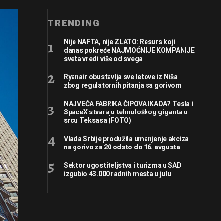
TRENDING
Nije NAFTA, nije ZLATO: Resurs koji
danas pokreće NAJMOĆNIJE KOMPANIJE
sveta vredi više od svega
Ryanair obustavlja sve letove iz Niša
zbog regulatornih pitanja sa gorivom
NAJVEĆA FABRIKA ČIPOVA IKADA? Tesla i
SpaceX stvaraju tehnološkog giganta u
srcu Teksasa (FOTO)
Vlada Srbije produžila umanjenje akciza
na gorivo za 20 odsto do 16. avgusta
Sektor ugostiteljstva i turizma u SAD
izgubio 43.000 radnih mesta u julu