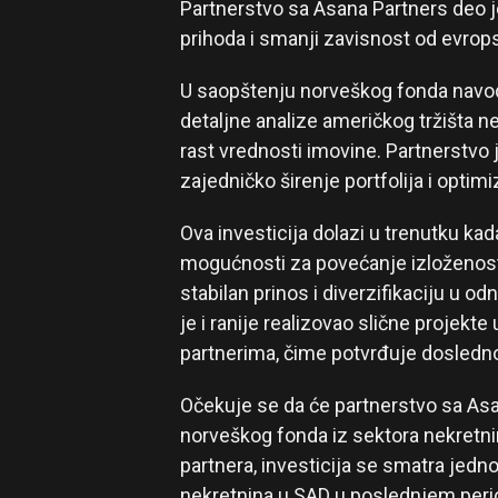
Partnerstvo sa Asana Partners deo je
prihoda i smanji zavisnost od evropsk
U saopštenju norveškog fonda navodi
detaljne analize američkog tržišta n
rast vrednosti imovine. Partnerstvo 
zajedničko širenje portfolija i opti
Ova investicija dolazi u trenutku kada
mogućnosti za povećanje izloženost
stabilan prinos i diverzifikaciju u o
je i ranije realizovao slične projekt
partnerima, čime potvrđuje doslednos
Očekuje se da će partnerstvo sa Asa
norveškog fonda iz sektora nekretnin
partnera, investicija se smatra jedn
nekretnina u SAD u poslednjem peri