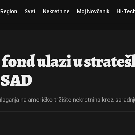
 Region
Svet
Nekretnine
Moj Novčanik
Hi-Tec
fond ulazi u strateš
u SAD
 ulaganja na američko tržište nekretnina kroz saradn