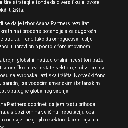
 šire strategije fonda da diversifikuje izvore
ih tržišta.
 se da je izbor Asana Partners rezultat
ekretnina i procene potencijala za dugoročni
je strukturirano tako da omogućava i dalje
mizaciju upravljanja postojećom imovinom.
 brojni globalni institucionalni investitori traže
i američkom real estate sektoru, s obzirom na
dnosu na evropska i azijska tržišta. Norveški fond
e u saradnji sa vodećim američkim i britanskim
t strategije globalnog širenja.
na Partners doprineti daljem rastu prihoda
a, a s obzirom na veličinu i reputaciju oba
om od najznačajnijih u sektoru komercijalnih
odu.