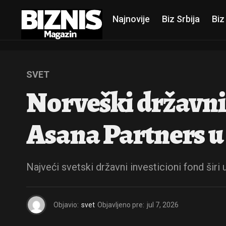
Najnovije
Biz Srbija
Biz
SVET
Norveški državni 
Asana Partners 
Najveći svetski državni investicioni fond širi
Objavio:
svet
Objavljeno pre:
jul 7, 2026