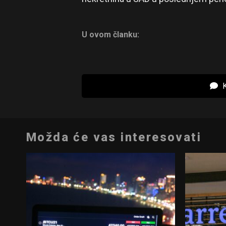
U ovom članku:
K
Možda će vas interesovati