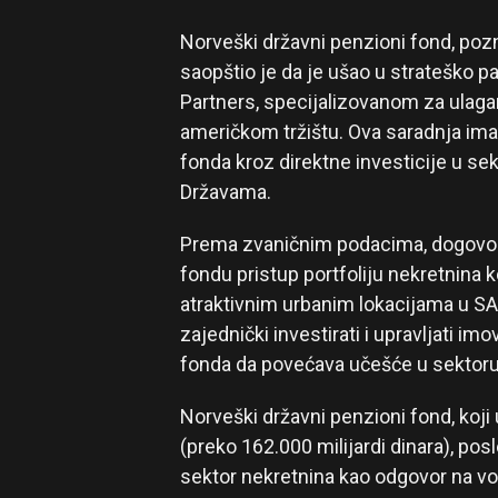
Norveški državni penzioni fond, pozn
saopštio je da je ušao u strateško
Partners, specijalizovanom za ulagan
američkom tržištu. Ova saradnja ima z
fonda kroz direktne investicije u s
Državama.
Prema zvaničnim podacima, dogovo
fondu pristup portfoliju nekretnina 
atraktivnim urbanim lokacijama u SAD
zajednički investirati i upravljati i
fonda da povećava učešće u sektoru
Norveški državni penzioni fond, koji
(preko 162.000 milijardi dinara), pos
sektor nekretnina kao odgovor na vola