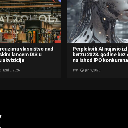
reuzima vlasništvo nad
Perpleksiti AI najavio iz
skim lancem DIS u
berzu 2028. godine bez 
 akvizicije
na ishod IPO konkurena
april 3, 2026
svet
jun 9, 2026