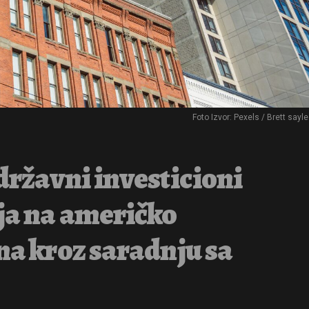
Foto Izvor: Pexels / Brett sayl
državni investicioni
nja na američko
na kroz saradnju sa