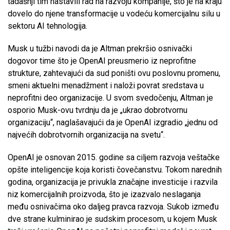
tadašnji tim nastavili rad na razvoju kompanije, što je na kraju
dovelo do njene transformacije u vodeću komercijalnu silu u
sektoru AI tehnologija.
Musk u tužbi navodi da je Altman prekršio osnivački
dogovor time što je OpenAI preusmerio iz neprofitne
strukture, zahtevajući da sud poništi ovu poslovnu promenu,
smeni aktuelni menadžment i naloži povrat sredstava u
neprofitni deo organizacije. U svom svedočenju, Altman je
osporio Musk-ovu tvrdnju da je „ukrao dobrotvornu
organizaciju“, naglašavajući da je OpenAI izgradio „jednu od
najvećih dobrotvornih organizacija na svetu“.
OpenAI je osnovan 2015. godine sa ciljem razvoja veštačke
opšte inteligencije koja koristi čovečanstvu. Tokom narednih
godina, organizacija je privukla značajne investicije i razvila
niz komercijalnih proizvoda, što je izazvalo neslaganja
među osnivačima oko daljeg pravca razvoja. Sukob između
dve strane kulminirao je sudskim procesom, u kojem Musk