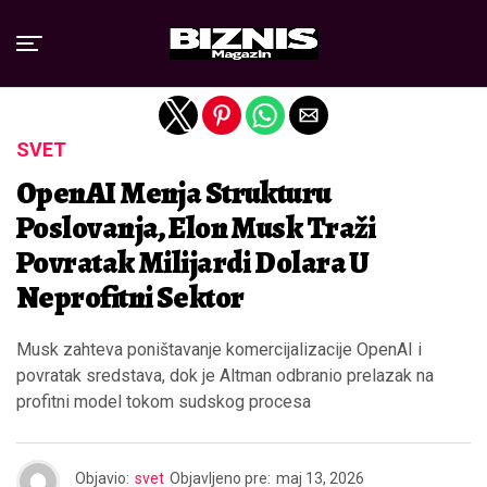
Exit mobile version
SVET
OpenAI Menja Strukturu
Poslovanja, Elon Musk Traži
Povratak Milijardi Dolara U
Neprofitni Sektor
Musk zahteva poništavanje komercijalizacije OpenAI i
povratak sredstava, dok je Altman odbranio prelazak na
profitni model tokom sudskog procesa
Objavio:
svet
Objavljeno pre:
maj 13, 2026