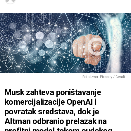
Foto Izvor: Pixabay / Geralt
Musk zahteva poništavanje
komercijalizacije OpenAI i
povratak sredstava, dok je
Altman odbranio prelazak na
profitni model tokom sudskog