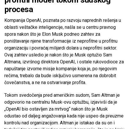
procesa
Kompanija OpenAI, poznata po razvoju naprednih rešenja u
oblasti veštačke inteligencije, našla se u centru pravnog
spora nakon što je Elon Musk podneo zahtev za
poništavanje njene transformacije iz neprofitne u profitnu
organizaciju i povraćaj milijardi dolara u neprofitni sektor.
Ovaj zahtev usledio je nakon što je Musk optužio Sam
Altmana, izvršnog direktora OpenAI, i ostale rukovodioce za
napuštanje izvorne misije kompanije koja je, po njegovim
rečima, trebalo da bude isključivo usmerena na dobrobit
čovečanstva, a ne na ostvarivanje profita.
Tokom svedočenja pred američkim sudom, Sam Altman je
odgovorio na centralnu Musk-ovu optužbu, izjavivši da je
„OpenAI bio ostavljen za mrtvog“ nakon što je Musk
odustao od daljeg angažovanja kada nije uspeo da preuzme
kontrolu nad organizacijom. Altman je istakao da su on i