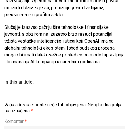
traži vraćanje OpenAI na početni neprofitni model i povrat
milijardi dolara koje su, prema njegovim tvrdnjama,
preusmerene u profitni sektor.
Slučaj je izazvao pažnju šire tehnološke i finansijske
javnosti, s obzirom na izuzetno brzo rastući potencijal
tržišta veštačke inteligencije i uticaj koji OpenAI ima na
globalni tehnološki ekosistem. Ishod sudskog procesa
mogao bi imati dalekosežne posledice po model upravljanja
i finansiranja AI kompanija u narednim godinama.
In this article:
Vaša adresa e-pošte neće biti objavljena.
Neophodna polja
su označena
*
Komentar
*