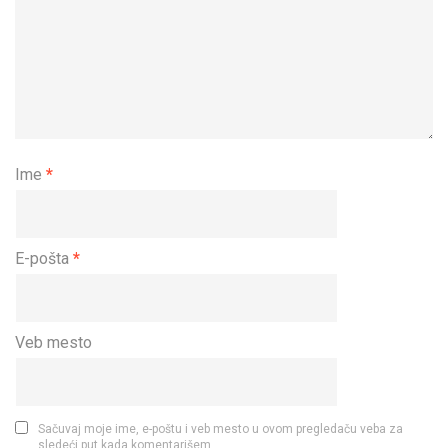
Ime
*
E-pošta
*
Veb mesto
Sačuvaj moje ime, e-poštu i veb mesto u ovom pregledaču veba za
sledeći put kada komentarišem.