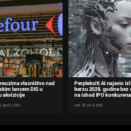
reuzima vlasništvo nad
Perpleksiti AI najavio iz
skim lancem DIS u
berzu 2028. godine bez 
 akvizicije
na ishod IPO konkurena
april 3, 2026
svet
jun 9, 2026