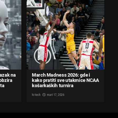
lazak na
March Madness 2026: gde i
obzira
kako pratiti sve utakmice NCAA
ta
košarkaških turnira
hi-tech
mart 17, 2026