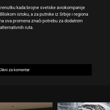
u trenutku kada brojne svetske aviokompanije
liskom istoku, a za putnike iz Srbije i regiona
inima ova promena znači potrebu za dodatnim
lternativnih ruta.
likni za komentar