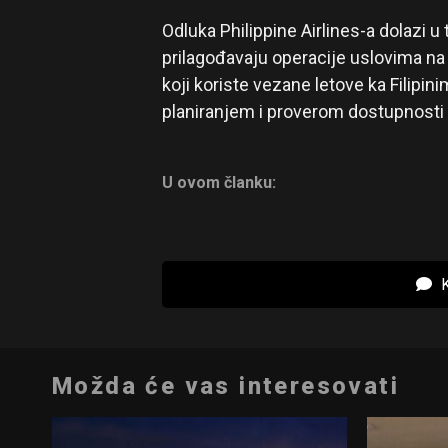
Odluka Philippine Airlines-a dolazi 
prilagođavaju operacije uslovima na B
koji koriste vezane letove ka Filip
planiranjem i proverom dostupnosti a
U ovom članku:
K
Možda će vas interesovati