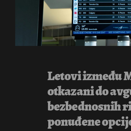
Letovi između M
otkazani do avg
bezbednosnih ri
ponuđene opcije