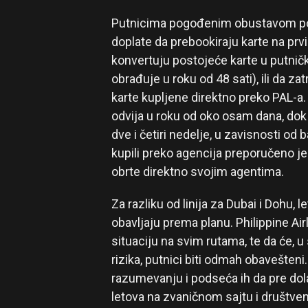
Putnicima pogođenim obustavom po
doplate da prebookiraju karte na prvi
konvertuju postojeće karte u putnič
obrađuje u roku od 48 sati), ili da 
karte kupljene direktno preko PAL-a
odvija u roku od oko osam dana, do
dve i četiri nedelje, u zavisnosti od
kupili preko agencija preporučeno je
obrte direktno svojim agentima.
Za razliku od linija za Dubai i Dohu, l
obavljaju prema planu. Philippine Airl
situaciju na svim rutama, te da će, 
rizika, putnici biti odmah obavešten
razumevanju i podseća ih da pre do
letova na zvaničnom sajtu i društv