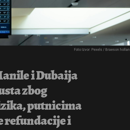
Foto Izvor: Pexels / Braeson holla
anile i Dubaija
usta zbog
zika, putnicima
 refundacije i