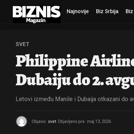
Najnovije
Biz Srbija
Biz
SVET
Philippine Airlin
Dubaiju do 2. avg
Letovi između Manile i Dubaija otkazani do a
Objavio:
svet
Objavljeno pre:
maj 13, 2026