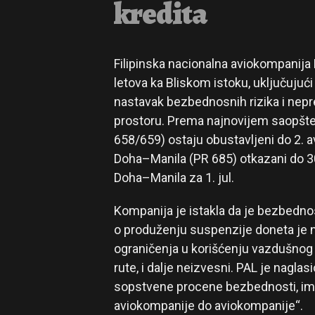
kredita
Filipinska nacionalna aviokompanija 
letova ka Bliskom istoku, uključujući
nastavak bezbednosnih rizika i nep
prostoru. Prema najnovijem saopštenj
658/659) ostaju obustavljeni do 2. a
Doha–Manila (PR 685) otkazani do 30
Doha–Manila za 1. jul.
Kompanija je istakla da je bezbednost
o produženju suspenzije doneta je n
ograničenja u korišćenju vazdušnog 
rute, i dalje neizvesni. PAL je naglas
sopstvene procene bezbednosti, imaju
aviokompanije do aviokompanije“.