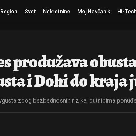
 Region
Svet
Nekretnine
Moj Novčanik
Hi-Tec
es produžava obusta
usta i Dohi do kraja 
vgusta zbog bezbednosnih rizika, putnicima ponuđen