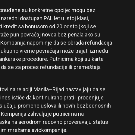
nuđene su konkretne opcije: mogu bez
 naredni dostupan PAL let u istoj klasi,
ki kredit sa bonusom od 20 odsto (koji se
zatraže pun povraćaj novca bez penala ako su
. Kompanija napominje da se obrada refundacija
k ukupno vreme povraćaja može trajati između
 bankarske procedure. Putnicima koji su karte
 da se za proces refundacije ili premeštaja
etovi na relaciji Manila–Rijad nastavljaju da se
ines ističe da kontinuirano prati i procenjuje
u slučaju promene uslova ili novih bezbednosnih
i. Kompanija zahvaljuje putnicima na
laska na aerodrom redovno proveravaju status
enim mrežama aviokompanije.