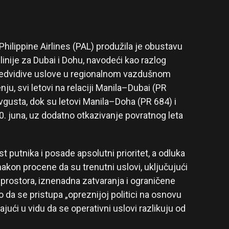
Philippine Airlines (PAL) produžila je obustavu
 linije za Dubai i Dohu, navodeći kao razlog
redvidive uslove u regionalnom vazdušnom
u, svi letovi na relaciji Manila–Dubai (PR
vgusta, dok su letovi Manila–Doha (PR 684) i
. juna, uz dodatno otkazivanje povratnog leta
 putnika i posade apsolutni prioritet, a odluka
akon procene da su trenutni uslovi, uključujući
prostora, iznenadna zatvaranja i ograničene
io da se pristupa „opreznijoj politici na osnovu
ći u vidu da se operativni uslovi razlikuju od