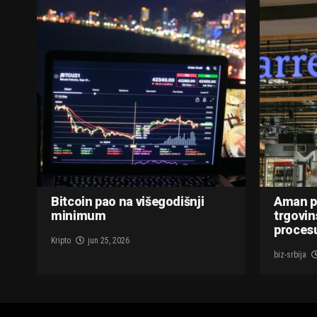
Bitcoin pao na višegodišnji
Aman p
minimum
trgovin
procesu
Kripto
jun 25, 2026
biz-srbija