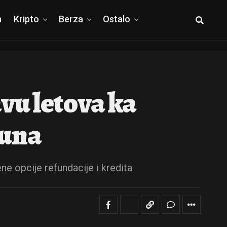
h
Kripto
Berza
Ostalo
vu letova ka
juna
e opcije refundacije i kredita