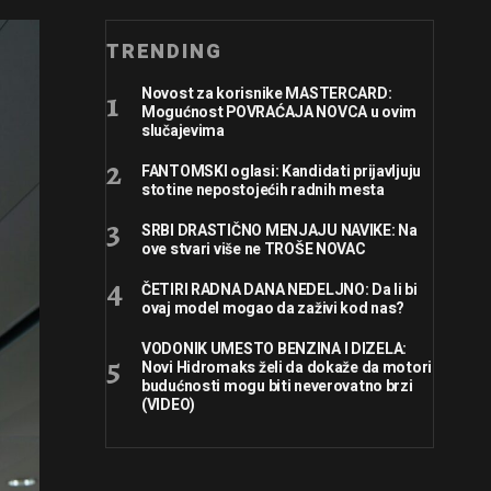
TRENDING
Novost za korisnike MASTERCARD:
Mogućnost POVRAĆAJA NOVCA u ovim
slučajevima
FANTOMSKI oglasi: Kandidati prijavljuju
stotine nepostojećih radnih mesta
SRBI DRASTIČNO MENJAJU NAVIKE: Na
ove stvari više ne TROŠE NOVAC
ČETIRI RADNA DANA NEDELJNO: Da li bi
ovaj model mogao da zaživi kod nas?
VODONIK UMESTO BENZINA I DIZELA:
Novi Hidromaks želi da dokaže da motori
budućnosti mogu biti neverovatno brzi
(VIDEO)